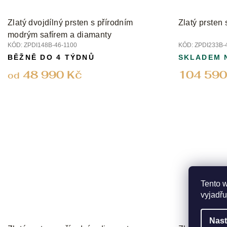
Zlatý dvojdílný prsten s přírodním
Zlatý prsten
modrým safírem a diamanty
KÓD:
ZPDI148B-46-1100
KÓD:
ZPDI233B-
BĚŽNĚ DO 4 TÝDNŮ
SKLADEM 
48 990 Kč
104 590
od
Tento 
vyjadřu
Nast