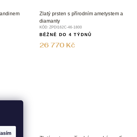
lmandinem
Zlatý prsten s přírodním ametystem a
diamanty
KÓD:
ZPDI162C-46-1800
BĚŽNĚ DO 4 TÝDNŮ
26 770 Kč
lasím