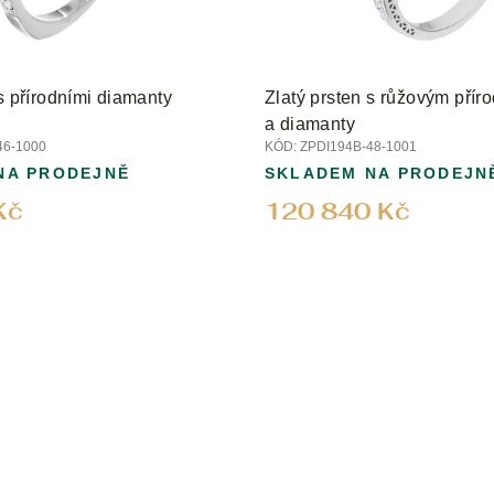
 s přírodními diamanty
Zlatý prsten s růžovým přír
a diamanty
46-1000
KÓD:
ZPDI194B-48-1001
NA PRODEJNĚ
SKLADEM NA PRODEJN
Kč
120 840 Kč