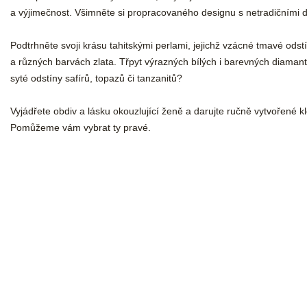
a výjimečnost. Všimněte si propracovaného designu s netradičními d
Podtrhněte svoji krásu tahitskými perlami, jejichž vzácné tmavé odstí
a různých barvách zlata. Třpyt výrazných bílých i barevných diamant
syté odstíny safírů, topazů či tanzanitů?
Vyjádřete obdiv a lásku okouzlující ženě a darujte ručně vytvořené 
Pomůžeme vám vybrat ty pravé.