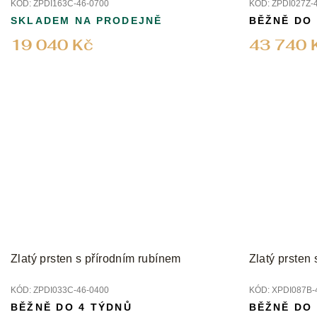
KÓD:
ZPDI163C-46-0700
KÓD:
ZPDI027Z-
SKLADEM NA PRODEJNĚ
BĚŽNĚ DO
19 040 Kč
43 740 
Zlatý prsten s přírodním rubínem
Zlatý prsten
KÓD:
ZPDI033C-46-0400
KÓD:
XPDI087B-
BĚŽNĚ DO 4 TÝDNŮ
BĚŽNĚ DO