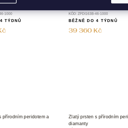
 s přírodním diamantem
Zlatý prsten s přírodním d
46-1000
KÓD:
ZPDI163B-46-1000
 4 TÝDNŮ
BĚŽNĚ DO 4 TÝDNŮ
Kč
39 360 Kč
 s přírodním peridotem a
Zlatý prsten s přírodním pe
diamanty