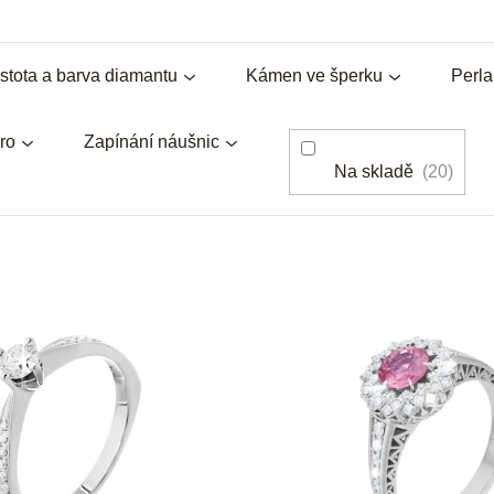
stota a barva diamantu
Kámen ve šperku
Perl
ro
Zapínání náušnic
Na skladě
20