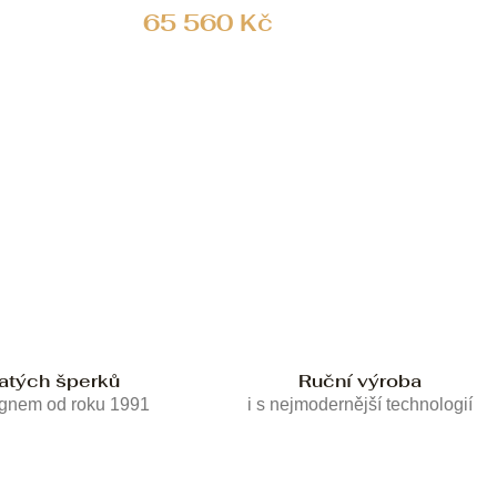
65 560 Kč
latých šperků
Ruční výroba
ignem od roku 1991
i s nejmodernější technologií