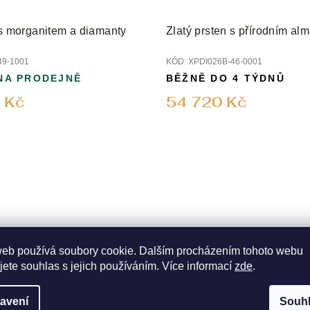
 s morganitem a diamanty
Zlatý prsten s přírodním a
49-1001
KÓD:
XPDI026B-46-0001
NA PRODEJNĚ
BĚŽNĚ DO 4 TÝDNŮ
 Kč
54 720 Kč
web používá soubory cookie. Dalším procházením tohoto webu
jete souhlas s jejich používáním. Více informací
zde
.
avení
Souh