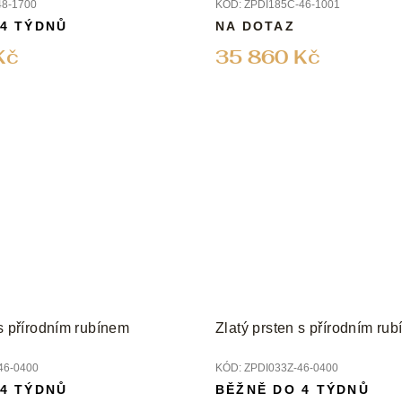
48-1700
KÓD:
ZPDI185C-46-1001
 4 TÝDNŮ
NA DOTAZ
Kč
35 860 Kč
 s přírodním rubínem
Zlatý prsten s přírodním ru
46-0400
KÓD:
ZPDI033Z-46-0400
 4 TÝDNŮ
BĚŽNĚ DO 4 TÝDNŮ