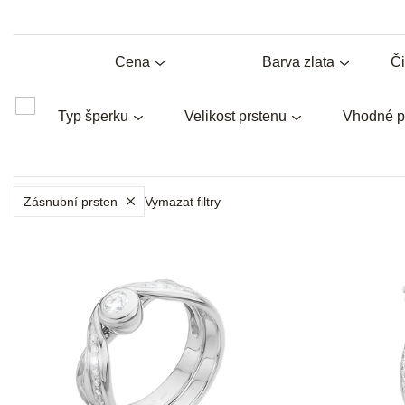
Cena
Barva zlata
Či
Typ šperku
Velikost prstenu
Vhodné p
Zásnubní prsten
Vymazat filtry
V
ý
p
i
s
p
r
o