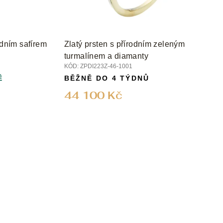
odním safírem
Zlatý prsten s přírodním zeleným
turmalínem a diamanty
KÓD:
ZPDI223Z-46-1001
Ě
BĚŽNĚ DO 4 TÝDNŮ
44 100 Kč