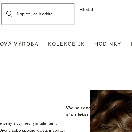
Hledat
OVÁ VÝROBA
KOLEKCE JK
HODINKY
Vše najednou utichne a oči všech
síla a krása září natolik, že set
é ženy s výjimečným talentem.
va v sobě spojuje krásu, inspiraci