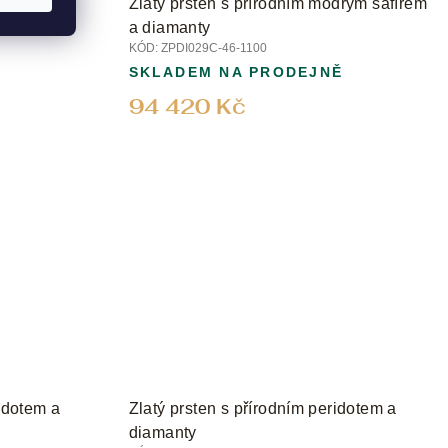
iamantem
Zlatý prsten s přírodním modrým safírem
a diamanty
KÓD:
ZPDI029C-46-1100
SKLADEM NA PRODEJNĚ
94 420 Kč
ridotem a
Zlatý prsten s přírodním peridotem a
diamanty