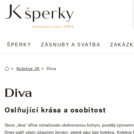
Přejít
na
obsah
ŠPERKY
ZÁSNUBY A SVATBA
ZAKÁZK
Kolekce JK
Diva
Domů
Diva
Oslňující krása a osobitost
Slovo „diva“ dříve označovalo obdivovanou bohyni, později významn
Dnes patří všem úžasným ženám, stejně jako tato kolekce. Kolekce Di