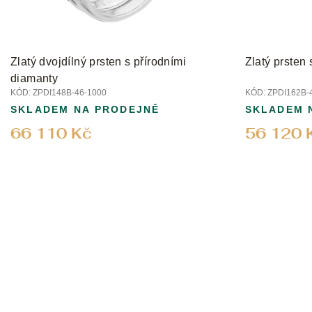
d
u
k
t
Zlatý dvojdílný prsten s přírodními
Zlatý prsten
ů
diamanty
KÓD:
ZPDI148B-46-1000
KÓD:
ZPDI162B-
SKLADEM NA PRODEJNĚ
SKLADEM 
66 110 Kč
56 120 