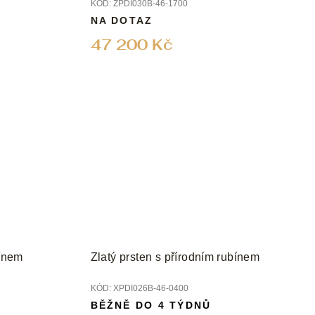
KÓD:
ZPDI030B-46-1700
NA DOTAZ
47 200 Kč
bínem
Zlatý prsten s přírodním rubínem
KÓD:
XPDI026B-46-0400
BĚŽNĚ DO 4 TÝDNŮ