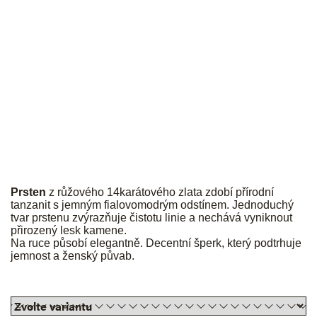
JK
Prsten
z růžového 14karátového zlata zdobí přírodní
tanzanit s jemným fialovomodrým odstínem. Jednoduchý
tvar prstenu zvýrazňuje čistotu linie a nechává vyniknout
přirozený lesk kamene.
Na ruce působí elegantně. Decentní šperk, který podtrhuje
jemnost a ženský půvab.