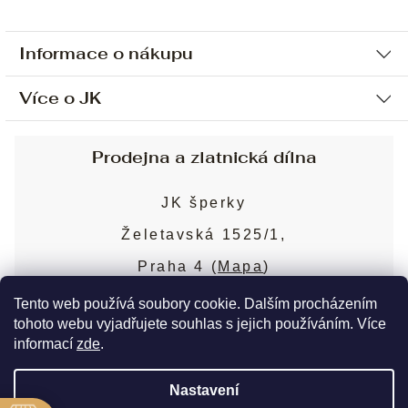
Informace o nákupu
Více o JK
Ochrana osobních údajů
Způsob platby a dopravy
Náš příběh
Prodejna a zlatnická dílna
Sjednání osobní schůzky
Náš tým
Obchodní podmínky
JK šperky
Design a výroba
Puncovní značky
Želetavská 1525/1,
Služby
Cookies
Praha 4 (
Mapa
)
Blog
Více o prodejně
Nejčastější dotazy
Tento web používá soubory cookie. Dalším procházením
tohoto webu vyjadřujete souhlas s jejich používáním. Více
informací
zde
.
Copyright 2026
JK šperky
. Všechna práva
Nastavení
vyhrazena.
Upravit nastavení cookies