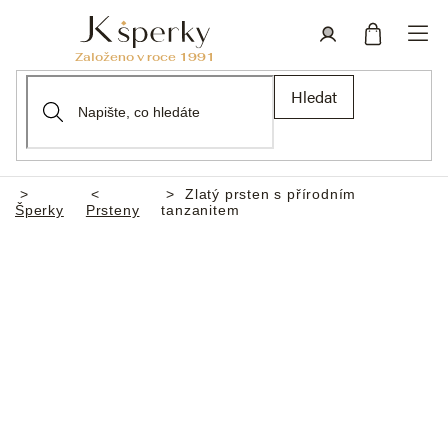
Přejít
na
obsah
Nákupní
Přihlášení
Hledat
košík
Zlatý prsten s přírodním
Domů
Šperky
Prsteny
tanzanitem