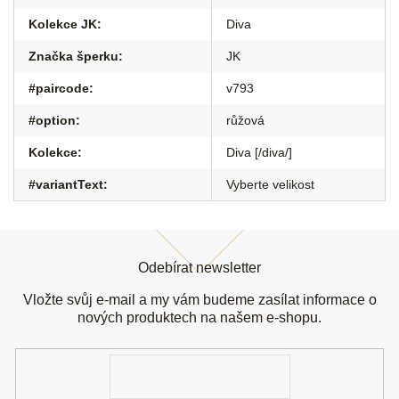
Kolekce JK
:
Diva
Značka šperku
:
JK
#paircode
:
v793
#option
:
růžová
Kolekce
:
Diva [/diva/]
#variantText
:
Vyberte velikost
Z
á
Odebírat newsletter
p
a
Vložte svůj e-mail a my vám budeme zasílat informace o
t
nových produktech na našem e-shopu.
í
E-
mail