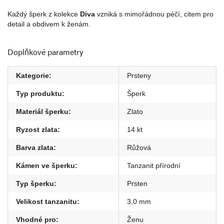
Každý šperk z kolekce
Diva
vzniká s mimořádnou péčí, citem pro
detail a obdivem k ženám.
Doplňkové parametry
Kategorie
:
Prsteny
Typ produktu
:
Šperk
Materiál šperku
:
Zlato
Ryzost zlata
:
14 kt
Barva zlata
:
Růžová
Kámen ve šperku
:
Tanzanit přírodní
Typ šperku
:
Prsten
Velikost tanzanitu
:
3,0 mm
Vhodné pro
:
Ženu