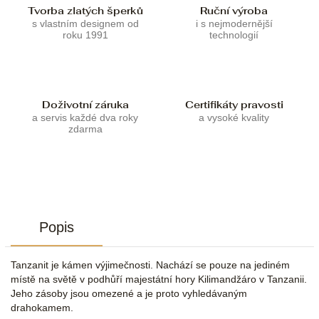
Tvorba zlatých šperků
Ruční výroba
s vlastním designem od
i s nejmodernější
roku 1991
technologií
Doživotní záruka
Certifikáty pravosti
a servis každé dva roky
a vysoké kvality
zdarma
Popis
Tanzanit je kámen výjimečnosti. Nachází se pouze na jediném
místě na světě v podhůří majestátní hory Kilimandžáro v Tanzanii.
Jeho zásoby jsou omezené a je proto vyhledávaným
drahokamem.