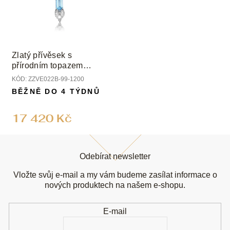
Zlatý přívěsek s
přírodním topazem
Swiss a diamanty
KÓD:
ZZVE022B-99-1200
BĚŽNĚ DO 4 TÝDNŮ
17 420 Kč
Z
á
Odebírat newsletter
p
a
Vložte svůj e-mail a my vám budeme zasílat informace o
t
nových produktech na našem e-shopu.
í
E-mail