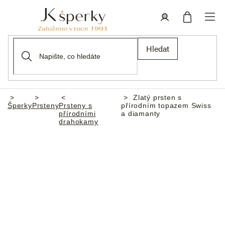
Přejít
na
obsah
Nákupní
Přihlášení
Hledat
košík
Zlatý prsten s
Domů
Šperky
Prsteny
Prsteny s
přírodním topazem Swiss
přírodními
a diamanty
drahokamy