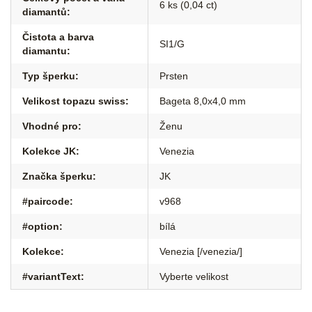
6 ks (0,04 ct)
diamantů
:
Čistota a barva
SI1/G
diamantu
:
Typ šperku
:
Prsten
Velikost topazu swiss
:
Bageta 8,0x4,0 mm
Vhodné pro
:
Ženu
Kolekce JK
:
Venezia
Značka šperku
:
JK
#paircode
:
v968
#option
:
bílá
Kolekce
:
Venezia [/venezia/]
#variantText
:
Vyberte velikost