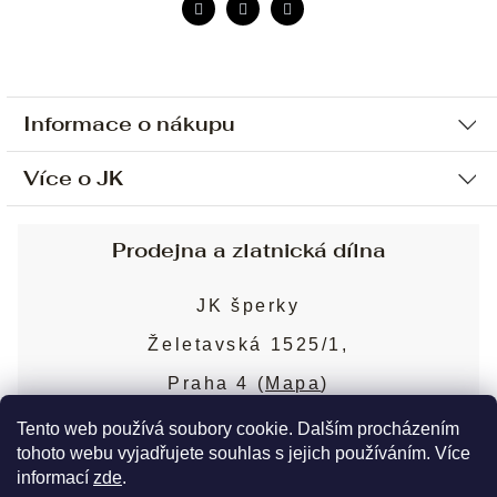
Informace o nákupu
Více o JK
Ochrana osobních údajů
Způsob platby a dopravy
Náš příběh
Prodejna a zlatnická dílna
Sjednání osobní schůzky
Náš tým
Obchodní podmínky
JK šperky
Design a výroba
Puncovní značky
Želetavská 1525/1,
Služby
Cookies
Praha 4 (
Mapa
)
Blog
Více o prodejně
Nejčastější dotazy
Tento web používá soubory cookie. Dalším procházením
tohoto webu vyjadřujete souhlas s jejich používáním. Více
informací
zde
.