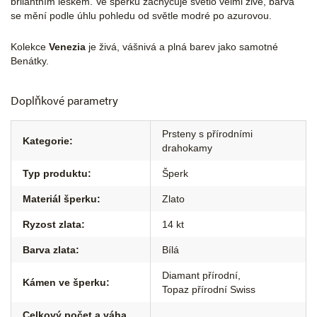
brilantním leskem. Ve šperku zachycuje světlo velmi živě, barva
se mění podle úhlu pohledu od světle modré po azurovou.
Kolekce
Venezia
je živá, vášnivá a plná barev jako samotné
Benátky.
Doplňkové parametry
Prsteny s přírodními
Kategorie
:
drahokamy
Typ produktu
:
Šperk
Materiál šperku
:
Zlato
Ryzost zlata
:
14 kt
Barva zlata
:
Bílá
Diamant přírodní
,
Kámen ve šperku
:
Topaz přírodní Swiss
Celkový počet a váha