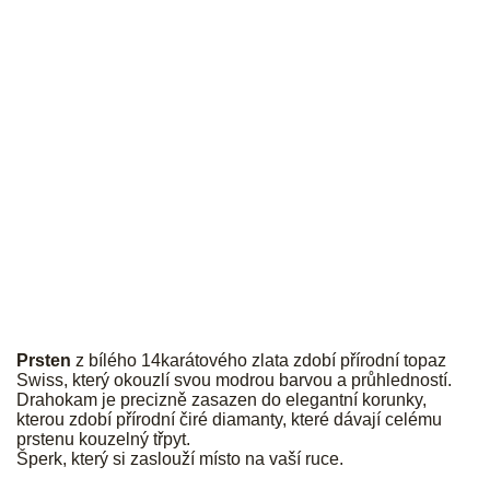
JK
Prsten
z bílého 14karátového zlata zdobí přírodní topaz
Swiss, který okouzlí svou modrou barvou a průhledností.
Drahokam je precizně zasazen do elegantní korunky,
kterou zdobí přírodní čiré diamanty, které dávají celému
prstenu kouzelný třpyt.
Šperk, který si zaslouží místo na vaší ruce.