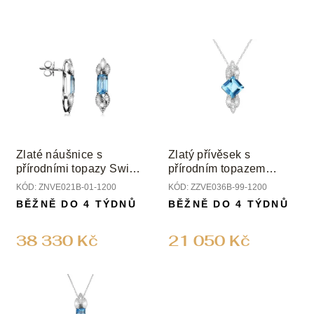
Zlaté náušnice s
Zlatý přívěsek s
přírodními topazy Swiss
přírodním topazem
a diamanty
Swiss a diamanty
KÓD:
ZNVE021B-01-1200
KÓD:
ZZVE036B-99-1200
BĚŽNĚ DO 4 TÝDNŮ
BĚŽNĚ DO 4 TÝDNŮ
38 330 Kč
21 050 Kč