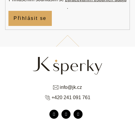
.
Přihlásit se
info
@
jk.cz
+420 241 091 761