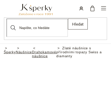
Přejít
na
obsah
Nákupní
Přihlášení
Hledat
košík
Zlaté náušnice s
Domů
Šperky
Náušnice
Drahokamové
přírodními topazy Swiss a
náušnice
diamanty