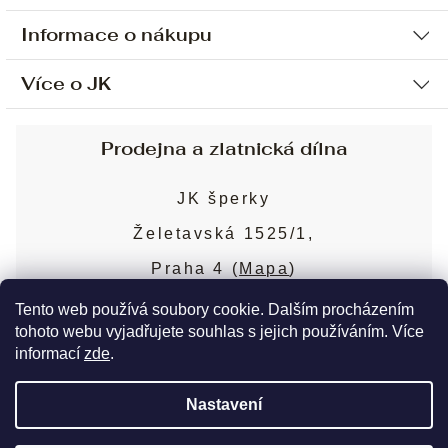
Informace o nákupu
Více o JK
Ochrana osobních údajů
Způsob platby a dopravy
Náš příběh
Prodejna a zlatnická dílna
Sjednání osobní schůzky
Náš tým
Obchodní podmínky
JK šperky
Design a výroba
Puncovní značky
Želetavská 1525/1,
Služby
Cookies
Praha 4 (
Mapa
)
Blog
Více o prodejně
Nejčastější dotazy
Tento web používá soubory cookie. Dalším procházením
tohoto webu vyjadřujete souhlas s jejich používáním. Více
informací
zde
.
Copyright 2026
JK šperky
. Všechna práva
Nastavení
vyhrazena.
Upravit nastavení cookies