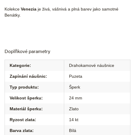
Kolekce
Venezia
je živá, vášnivá a plná barev jako samotné
Benátky.
Doplňkové parametry
Kategorie
:
Drahokamové náušnice
Zapínání náušnic
:
Puzeta
Typ produktu
:
Šperk
Velikost šperku
:
24 mm
Materiál šperku
:
Zlato
Ryzost zlata
:
14 kt
Barva zlata
:
Bílá