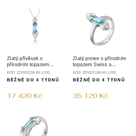
Zlatý přívěsek s
Zlatý prsten s přírodním
přírodním topazem
topazem Swiss a
Swiss a diamanty
diamanty
KÓD:
ZZVE022B-99-1200
KÓD:
ZPVE019B-46-1200
BĚŽNĚ DO 4 TÝDNŮ
BĚŽNĚ DO 4 TÝDNŮ
17 420 Kč
35 120 Kč