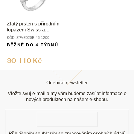
Zlatý prsten s přírodním
topazem Swiss a
diamanty
KÓD:
ZPVE020B-46-1200
BĚŽNĚ DO 4 TÝDNŮ
30 110 Kč
Z
á
Odebírat newsletter
p
a
Vložte svůj e-mail a my vám budeme zasílat informace o
t
nových produktech na našem e-shopu.
í
E-
mail
Přihlášením souhlasím se
zpracováním osobních údajů