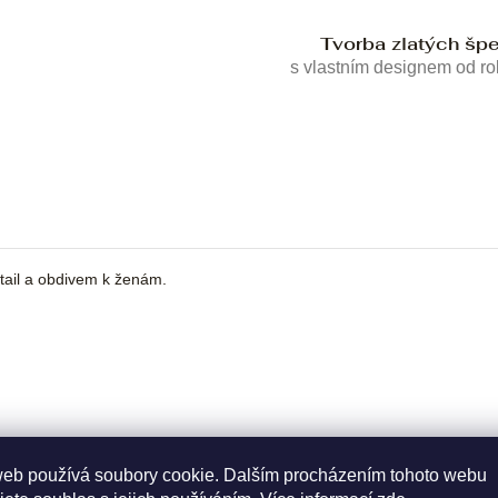
Tvorba zlatých šp
s vlastním designem od r
tail a obdivem k ženám.
web používá soubory cookie. Dalším procházením tohoto webu