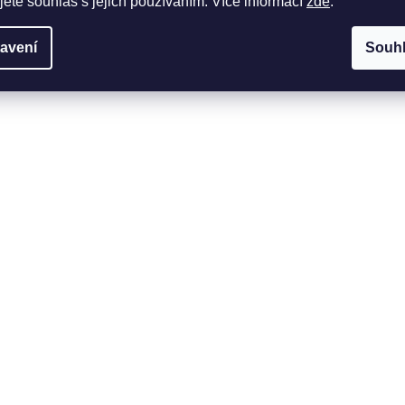
jete souhlas s jejich používáním. Více informací
zde
.
avení
Souh