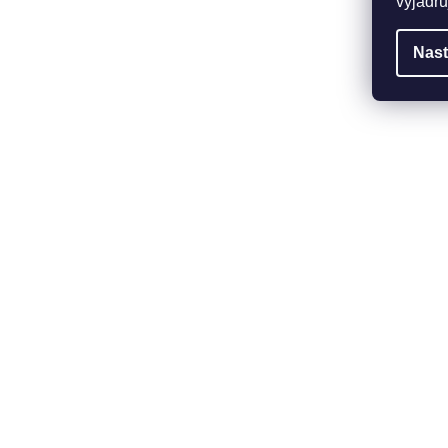
vyjadřu
Nast