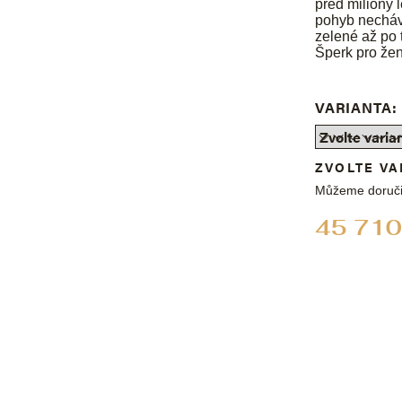
před miliony 
pohyb nechává
zelené až po 
Šperk pro ženu
VARIANTA:
ZVOLTE VA
Můžeme doruči
45 710