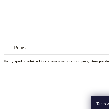
Popis
Každý šperk z kolekce
Diva
vzniká s mimořádnou péčí, citem pro de
Tento 