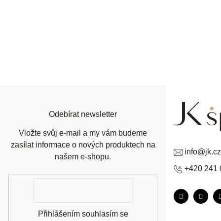
Z
á
p
a
t
í
Odebírat newsletter
Vložte svůj e-mail a my vám budeme
zasílat informace o nových produktech na
info
@
jk.cz
našem e-shopu.
+420 241 
E-
mail
Přihlášením souhlasím se