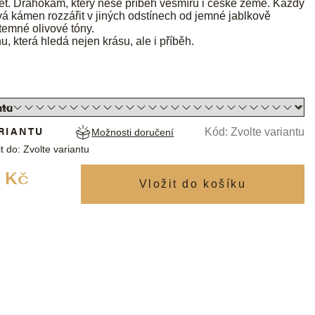
let. Drahokam, který nese příběh vesmíru i české země. Každý
 kámen rozzářit v jiných odstínech od jemné jablkově
temné olivové tóny.
, která hledá nejen krásu, ale i příběh.
RIANTU
Kód:
Zvolte variantu
Možnosti doručení
t do:
Zvolte variantu
Měrná
 Kč
cena: