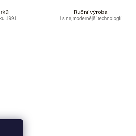
erků
Ruční výroba
oku 1991
i s nejmodernější technologií