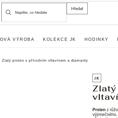
Hledat
OVÁ VÝROBA
KOLEKCE JK
HODINKY
Zlatý prsten s přírodním vltavínem a diamanty
JK
Zlatý
vlta
Prsten
z růžo
výjimečného. 