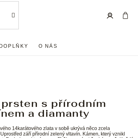
Nákup
Přihlášení
košík
DOPLŇKY
O NÁS
 prsten s přírodním
vínem a diamanty
vého 14karátového zlata v sobě ukrývá něco zcela
Uprostřed září přírodní zelený vltavín. Kámen, který vznikl