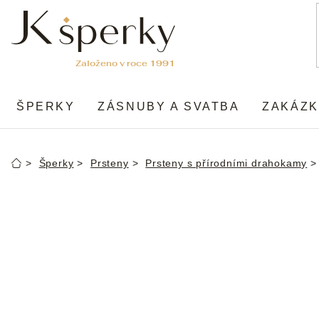
Přejít
na
obsah
ŠPERKY
ZÁSNUBY A SVATBA
ZAKÁZK
Šperky
Prsteny
Prsteny s přírodními drahokamy
Domů