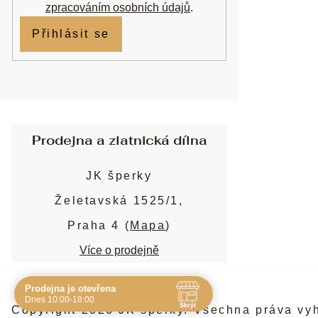
zpracováním osobních údajů
.
Přihlásit se
Prodejna a zlatnická dílna
JK šperky
Želetavská 1525/1,
Praha 4 (
Mapa
)
Více o prodejně
Prodejna je otevřena
Navštivte nás osobně
Dnes 10:00-18:00
Skrýt
Copyright 2026
JK šperky
. Všechna práva vy
Čas
Pauza