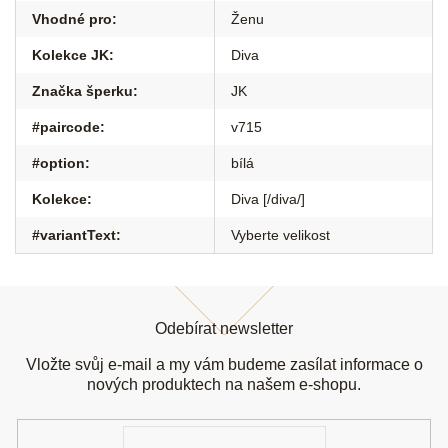
Vhodné pro
:
Ženu
Kolekce JK
:
Diva
Značka šperku
:
JK
#paircode
:
v715
#option
:
bílá
Kolekce
:
Diva [/diva/]
#variantText
:
Vyberte velikost
Z
á
Odebírat newsletter
p
a
Vložte svůj e-mail a my vám budeme zasílat informace o
t
nových produktech na našem e-shopu.
í
E-