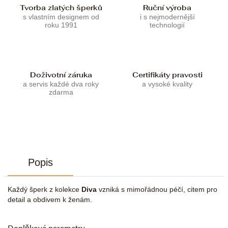
Tvorba zlatých šperků
Ruční výroba
s vlastním designem od
i s nejmodernější
roku 1991
technologií
Doživotní záruka
Certifikáty pravosti
a servis každé dva roky
a vysoké kvality
zdarma
Popis
Každý šperk z kolekce
Diva
vzniká s mimořádnou péčí, citem pro
detail a obdivem k ženám.
Doplňkové parametry