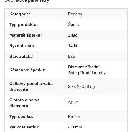
Kategorie
:
Prsteny
Typ produktu
:
Šperk
Materiál šperku
:
Zlato
Ryzost zlata
:
14 kt
Barva zlata
:
Bílá
Diamant přírodní
,
Kámen ve šperku
:
Safír přírodní modrý
Celkový počet a váha
9 ks (0,058 ct)
diamantů
:
Čistota a barva
SI1/G
diamantu
:
Typ šperku
:
Prsten
Velikost safíru
:
4,0 mm