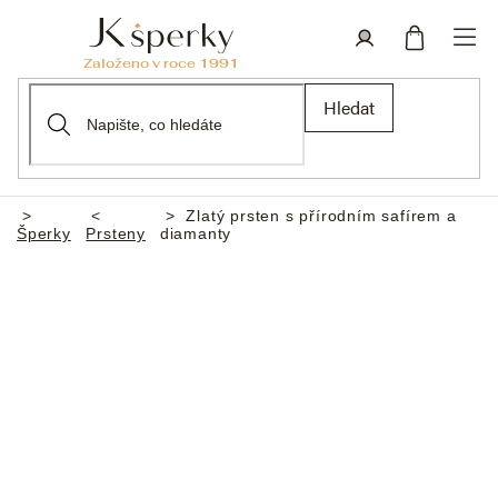
Přejít
na
obsah
Nákupní
Přihlášení
Hledat
košík
Zlatý prsten s přírodním safírem a
Domů
Šperky
Prsteny
diamanty