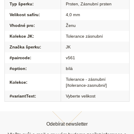
Typ šperku
:
Prsten
,
Zásnubní prsten
Velikost safíru
:
4,0 mm
Vhodné pro
:
Ženu
Kolekce JK
:
Tolerance zásnubní
Značka šperku
:
JK
#paircode
:
v561
#option
:
bílá
Tolerance - zásnubní
Kolekce
:
[/tolerance-zasnubni/]
#variantText
:
Vyberte velikost
Z
á
Odebírat newsletter
p