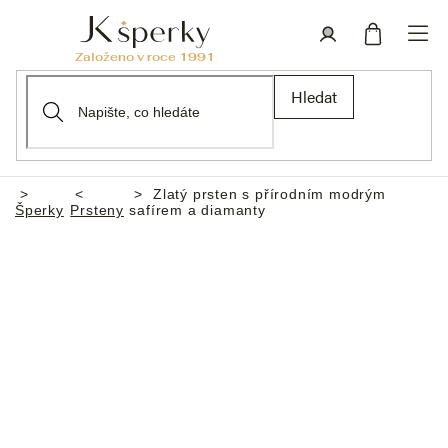
Přejít
na
obsah
Nákupní
Přihlášení
Hledat
košík
Zlatý prsten s přírodním modrým
Domů
Šperky
Prsteny
safírem a diamanty