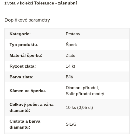
života v kolekci
Tolerance - zásnubní
Doplňkové parametry
Kategorie
:
Prsteny
Typ produktu
:
Šperk
Materiál šperku
:
Zlato
Ryzost zlata
:
14 kt
Barva zlata
:
Bílá
Diamant přírodní
,
Kámen ve šperku
:
Safír přírodní modrý
Celkový počet a váha
10 ks (0,05 ct)
diamantů
:
Čistota a barva
SI1/G
diamantu
: