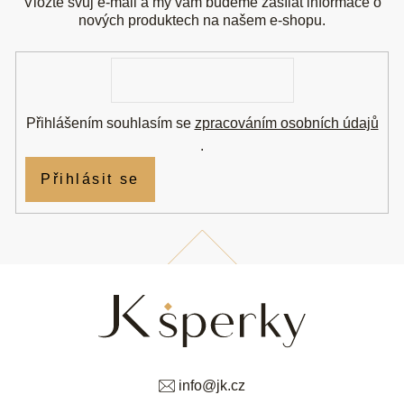
a
Vložte svůj e-mail a my vám budeme zasílat informace o
t
nových produktech na našem e-shopu.
í
E-
mail
Přihlášením souhlasím se
zpracováním osobních údajů
.
Přihlásit se
info
@
jk.cz