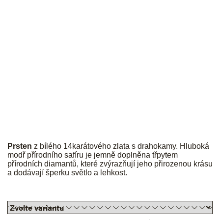
JK
Prsten
z bílého 14karátového zlata s drahokamy. Hluboká
modř přírodního safíru je jemně doplněna třpytem
přírodních diamantů, které zvýrazňují jeho přirozenou krásu
a dodávají šperku světlo a lehkost.