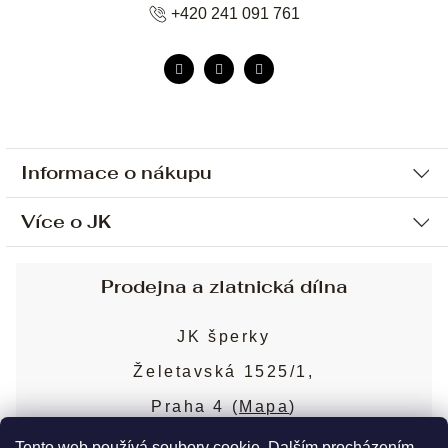
+420 241 091 761
Informace o nákupu
Více o JK
Ochrana osobních údajů
Způsob platby a dopravy
Náš příběh
Prodejna a zlatnická dílna
Sjednání osobní schůzky
Náš tým
Obchodní podmínky
JK šperky
Design a výroba
Puncovní značky
Želetavská 1525/1,
Služby
Cookies
Praha 4 (
Mapa
)
Blog
Více o prodejně
Nejčastější dotazy
Tento web používá soubory cookie. Dalším procházením