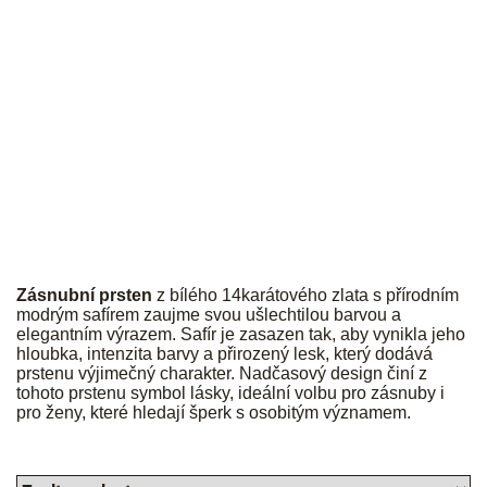
JK
Zásnubní prsten
z bílého 14karátového zlata s přírodním
modrým safírem zaujme svou ušlechtilou barvou a
elegantním výrazem. Safír je zasazen tak, aby vynikla jeho
hloubka, intenzita barvy a přirozený lesk, který dodává
prstenu výjimečný charakter. Nadčasový design činí z
tohoto prstenu symbol lásky, ideální volbu pro zásnuby i
pro ženy, které hledají šperk s osobitým významem.