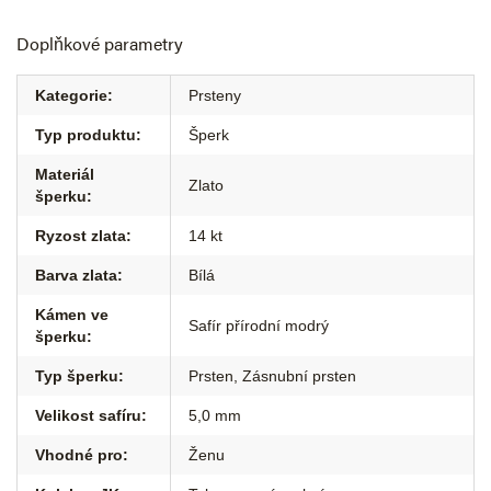
Doplňkové parametry
Kategorie
:
Prsteny
Typ produktu
:
Šperk
Materiál
Zlato
šperku
:
Ryzost zlata
:
14 kt
Barva zlata
:
Bílá
Kámen ve
Safír přírodní modrý
šperku
:
Typ šperku
:
Prsten
,
Zásnubní prsten
Velikost safíru
:
5,0 mm
Vhodné pro
:
Ženu