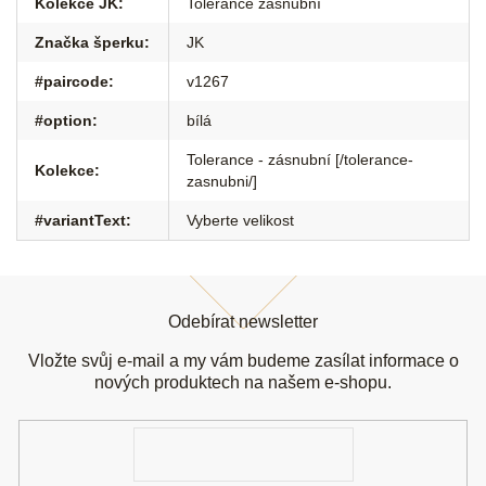
Kolekce JK
:
Tolerance zásnubní
Značka šperku
:
JK
#paircode
:
v1267
#option
:
bílá
Tolerance - zásnubní [/tolerance-
Kolekce
:
zasnubni/]
#variantText
:
Vyberte velikost
Z
á
Odebírat newsletter
p
a
Vložte svůj e-mail a my vám budeme zasílat informace o
t
nových produktech na našem e-shopu.
í
E-
mail