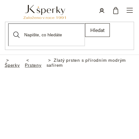
Přejít
na
obsah
Nákupní
Přihlášení
Hledat
košík
Zlatý prsten s přírodním modrým
Domů
Šperky
Prsteny
safírem