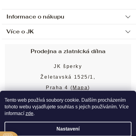
Informace o nákupu
Více o JK
Ochrana osobních údajů
Způsob platby a dopravy
Náš příběh
Prodejna a zlatnická dílna
Sjednání osobní schůzky
Náš tým
Obchodní podmínky
JK šperky
Design a výroba
Puncovní značky
Želetavská 1525/1,
Služby
Cookies
Praha 4 (
Mapa
)
Blog
Více o prodejně
Nejčastější dotazy
Tento web používá soubory cookie. Dalším procházením
tohoto webu vyjadřujete souhlas s jejich používáním. Více
informací
zde
.
Copyright 2026
JK šperky
. Všechna práva
Nastavení
vyhrazena.
Upravit nastavení cookies