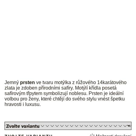
JK
Jemný
prsten
ve tvaru motýlka z růžového 14karátového
zlata je zdoben přírodními safíry. Motýlí křídla posetá
safírovým třpytem symbolizují noblesu. Prsten je ideální
volbou pro ženy, které chtějí do svého stylu vnést špetku
hravosti i luxusu.