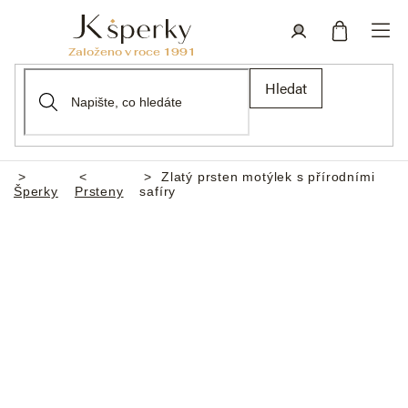
Přejít
na
obsah
Nákupní
Přihlášení
Hledat
košík
Zlatý prsten motýlek s přírodními
Domů
Šperky
Prsteny
safíry