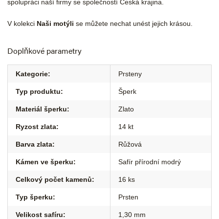
spolupráci naší firmy se společností Česká krajina.
V kolekci
Naši motýli
se můžete nechat unést jejich krásou.
Doplňkové parametry
Kategorie
:
Prsteny
Typ produktu
:
Šperk
Materiál šperku
:
Zlato
Ryzost zlata
:
14 kt
Barva zlata
:
Růžová
Kámen ve šperku
:
Safír přírodní modrý
Celkový počet kamenů
:
16 ks
Typ šperku
:
Prsten
Velikost safíru
:
1,30 mm