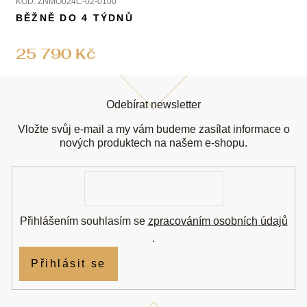
KÓD:
ZNMO024C-02-0100
BĚŽNĚ DO 4 TÝDNŮ
25 790 Kč
Z
á
Odebírat newsletter
p
a
Vložte svůj e-mail a my vám budeme zasílat informace o
t
nových produktech na našem e-shopu.
í
E-
mail
Přihlášením souhlasím se
zpracováním osobních údajů
.
Přihlásit se