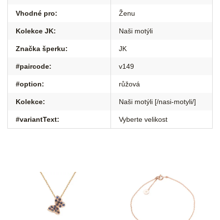
Vhodné pro
:
Ženu
Kolekce JK
:
Naši motýli
Značka šperku
:
JK
#paircode
:
v149
#option
:
růžová
Kolekce
:
Naši motýli [/nasi-motyli/]
#variantText
:
Vyberte velikost