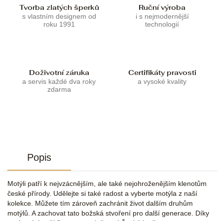
Tvorba zlatých šperků
Ruční výroba
s vlastním designem od
i s nejmodernější
roku 1991
technologií
Doživotní záruka
Certifikáty pravosti
a servis každé dva roky
a vysoké kvality
zdarma
Popis
Motýli patří k nejvzácnějším, ale také nejohroženějším klenotům
české přírody. Udělejte si také radost a vyberte motýla z naší
kolekce. Můžete tím zároveň zachránit život dalším druhům
motýlů. A zachovat tato božská stvoření pro další generace. Díky