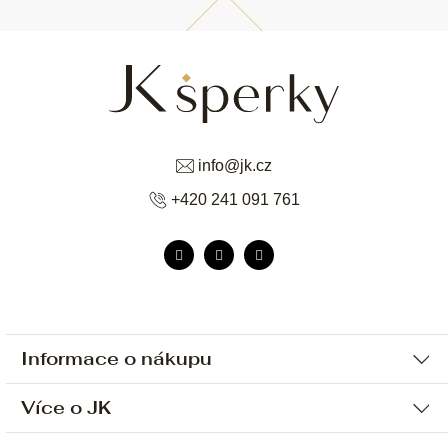
info
@
jk.cz
+420 241 091 761
Informace o nákupu
Více o JK
Ochrana osobních údajů
Způsob platby a dopravy