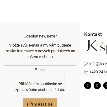
Z
á
p
a
t
í
Kontakt
Odebírat newsletter
Vložte svůj e-mail a my vám budeme
zasílat informace o nových produktech na
našem e-shopu.
info
@
jk.cz
E-mail
+420 241 
Přihlášením souhlasím se
zpracováním osobních údajů
.
Přihlásit se