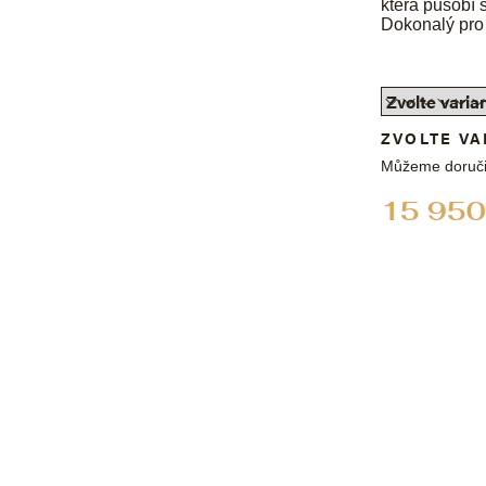
která působí 
Dokonalý pro
ZVOLTE VA
Můžeme doruči
15 950