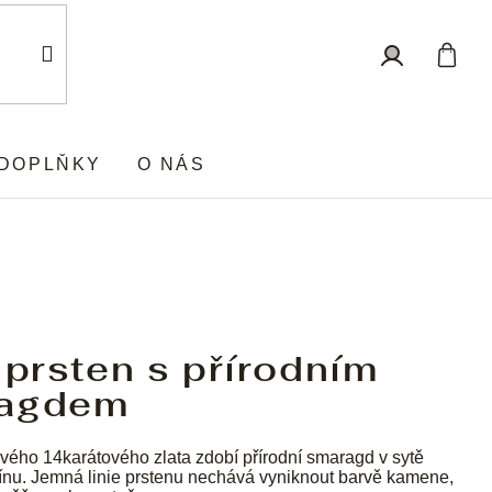
Nákup
Přihlášení
košík
DOPLŇKY
O NÁS
 prsten s přírodním
agdem
vého 14karátového zlata zdobí přírodní smaragd v sytě
ínu. Jemná linie prstenu nechává vyniknout barvě kamene,