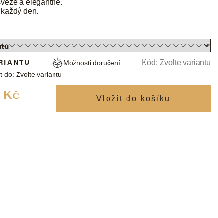
svěže a elegantně.
 každý den.
RIANTU
Kód:
Zvolte variantu
Možnosti doručení
t do:
Zvolte variantu
Měrná
 Kč
cena: