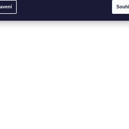
avení
Souh