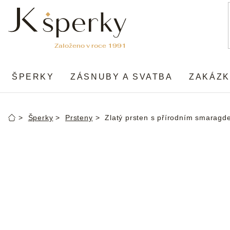
Přejít
na
obsah
ŠPERKY
ZÁSNUBY A SVATBA
ZAKÁZK
Šperky
Prsteny
Zlatý prsten s přírodním smarag
Domů