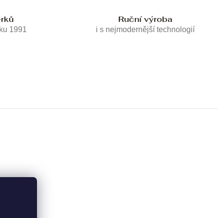
erků
Ruční výroba
oku 1991
i s nejmodernější technologií