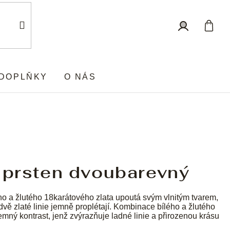
Nákup
Přihlášení
košík
DOPLŇKY
O NÁS
ý prsten dvoubarevný
ho a žlutého 18karátového zlata upoutá svým vlnitým tvarem,
dvě zlaté linie jemně proplétají. Kombinace bílého a žlutého
jemný kontrast, jenž zvýrazňuje ladné linie a přirozenou krásu