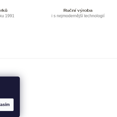
erků
Ruční výroba
oku 1991
i s nejmodernější technologií
lasím