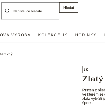
Hledat
OVÁ VÝROBA
KOLEKCE JK
HODINKY
ubarevný
JK
Zlat
Prsten
z bílé
ve kterém se 
zlata vytváří 
šperku.