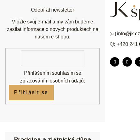
t
í
Odebírat newsletter
Vložte svůj e-mail a my vám budeme
zasílat informace o nových produktech na
info
@
jk.cz
našem e-shopu.
+420 241 
E-
mail
Přihlášením souhlasím se
zpracováním osobních údajů
.
Přihlásit se
Prodejna a zlatnická dílna