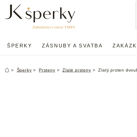
Přejít
na
obsah
ŠPERKY
ZÁSNUBY A SVATBA
ZAKÁZK
Šperky
Prsteny
Zlaté prsteny
Zlatý prsten dvo
Domů