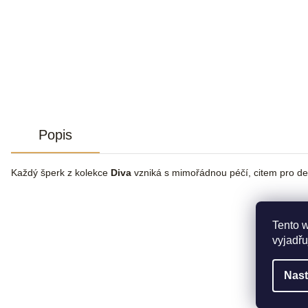
Popis
Každý šperk z kolekce
Diva
vzniká s mimořádnou péčí, citem pro de
Tento 
vyjadřu
Nast