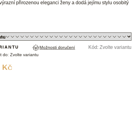
zvýrazní přirozenou eleganci ženy a dodá jejímu stylu osobitý
RIANTU
Kód:
Zvolte variantu
Možnosti doručení
t do:
Zvolte variantu
Měrná
 Kč
cena: