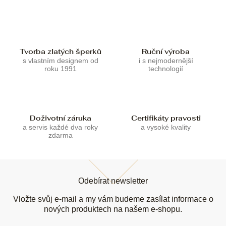
í
í
p
r
v
k
Tvorba zlatých šperků
Ruční výroba
y
s vlastním designem od
i s nejmodernější
v
roku 1991
technologií
ý
p
i
s
u
Doživotní záruka
Certifikáty pravosti
a servis každé dva roky
a vysoké kvality
zdarma
Z
á
Odebírat newsletter
p
a
Vložte svůj e-mail a my vám budeme zasílat informace o
t
nových produktech na našem e-shopu.
í