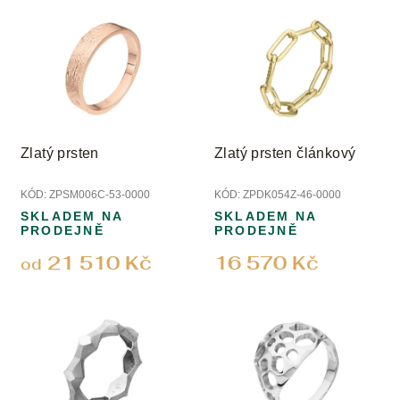
u
ý
k
p
t
i
ů
s
p
r
o
Zlatý prsten
Zlatý prsten článkový
d
u
KÓD:
ZPSM006C-53-0000
KÓD:
ZPDK054Z-46-0000
k
SKLADEM NA
SKLADEM NA
t
PRODEJNĚ
PRODEJNĚ
ů
21 510 Kč
16 570 Kč
od