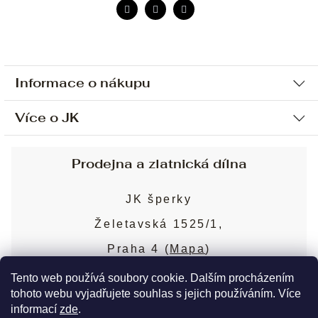
Informace o nákupu
Více o JK
Ochrana osobních údajů
Způsob platby a dopravy
Náš příběh
Prodejna a zlatnická dílna
Sjednání osobní schůzky
Náš tým
Obchodní podmínky
JK šperky
Design a výroba
Puncovní značky
Želetavská 1525/1,
Služby
Cookies
Praha 4 (
Mapa
)
Blog
Více o prodejně
Nejčastější dotazy
Tento web používá soubory cookie. Dalším procházením
tohoto webu vyjadřujete souhlas s jejich používáním. Více
informací
zde
.