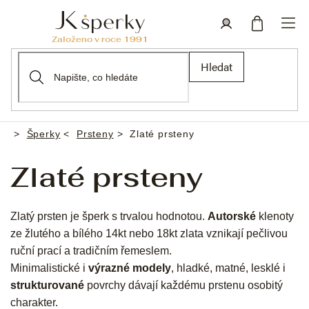
Přejít
na
obsah
Nákupní
Přihlášení
Hledat
košík
Šperky
Prsteny
Zlaté prsteny
Domů
Zlaté prsteny
Zlatý prsten je šperk s trvalou hodnotou.
Autorské
klenoty
ze žlutého a bílého 14kt nebo 18kt zlata vznikají pečlivou
ruční prací a tradičním řemeslem.
Minimalistické i
výrazné modely
, hladké, matné, lesklé i
strukturované
povrchy dávají každému prstenu osobitý
charakter.