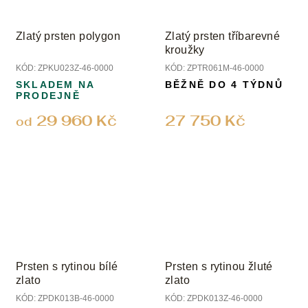
Zlatý prsten polygon
Zlatý prsten tříbarevné
kroužky
KÓD:
ZPKU023Z-46-0000
KÓD:
ZPTR061M-46-0000
SKLADEM NA
BĚŽNĚ DO 4 TÝDNŮ
PRODEJNĚ
29 960 Kč
27 750 Kč
od
Prsten s rytinou bílé
Prsten s rytinou žluté
zlato
zlato
KÓD:
ZPDK013B-46-0000
KÓD:
ZPDK013Z-46-0000