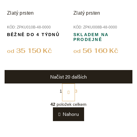
Zlatý prsten
Zlatý prsten
KÓD:
ZPKU010B-48-0000
KÓD:
ZPKU008B-48-0000
BĚŽNĚ DO 4 TÝDNŮ
SKLADEM NA
PRODEJNĚ
35 150 Kč
56 160 Kč
od
od
Načíst 20 dalších
S
t
1
3
r
O
á
v
42
položek celkem
n
l
k
Nahoru
á
o
d
v
a
á
c
n