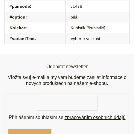
#paircode
:
v1478
#option
:
bílá
Kolekce
:
Kubistik [/kubistik/]
#variantText
:
Vyberte velikost
Z
á
Odebírat newsletter
p
a
Vložte svůj e-mail a my vám budeme zasílat informace o
t
nových produktech na našem e-shopu.
í
E-
mail
Přihlášením souhlasím se
zpracováním osobních údajů
.