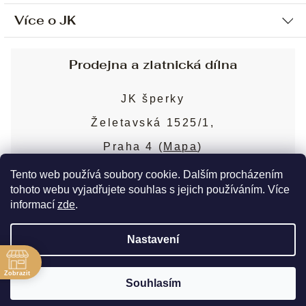
Více o JK
Ochrana osobních údajů
Způsob platby a dopravy
Náš příběh
Prodejna a zlatnická dílna
Sjednání osobní schůzky
Náš tým
Obchodní podmínky
JK šperky
Design a výroba
Puncovní značky
Želetavská 1525/1,
Služby
Cookies
Praha 4 (
Mapa
)
Blog
Více o prodejně
Nejčastější dotazy
Tento web používá soubory cookie. Dalším procházením
tohoto webu vyjadřujete souhlas s jejich používáním. Více
informací
zde
.
Copyright 2026
JK šperky
. Všechna práva
Nastavení
vyhrazena.
Upravit nastavení cookies
ě
Zobrazit
Souhlasím
Vytvořil Shoptet Premium