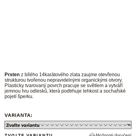
JK
Prsten
z bílého 14karátového zlata zaujme otevřenou
strukturou tvořenou nepravidelnými organickými otvory.
Plasticky tvarovaný povrch pracuje se světlem a vytváří
jemnou hru odlesků, která podtrhuje lehkost a sochařské
pojetí šperku.
VARIANTA:
ZVOLTE VARIANTU
Možnosti doručení