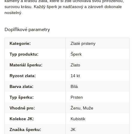
kameny a krásou zlata, které si zde uchovává svou přirozenou,
surovou krásu. Každý šperk je nadčasový a zároveň dokonale
nositelný.
Doplňkové parametry
Kategorie
:
Zlaté prsteny
Typ produktu
:
Šperk
Materiál šperku
:
Zlato
Ryzost zlata
:
14 kt
Barva zlata
:
Bílá
Typ šperku
:
Prsten
Vhodné pro
:
Ženu
,
Muže
Kolekce JK
:
Kubistik
Značka šperku
:
JK