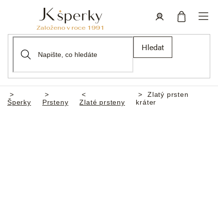
Přejít
na
obsah
Nákupní
Přihlášení
Hledat
košík
Zlatý prsten
Domů
Šperky
Prsteny
Zlaté prsteny
kráter