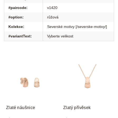
#paircode
:
v1420
#option
:
růžová
Kolekce
:
Severské motivy [/severske-motivy/]
#variantText
:
Vyberte velikost
Zlaté náušnice
Zlatý přívěsek