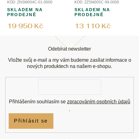
KÓD:
ZNSM004C-01-0000
KÓD:
ZZSM005C-99-0000
SKLADEM NA
SKLADEM NA
PRODEJNĚ
PRODEJNĚ
19 950 Kč
13 110 Kč
Z
á
Odebírat newsletter
p
a
Vložte svůj e-mail a my vám budeme zasílat informace o
t
nových produktech na našem e-shopu.
í
E-
mail
Přihlášením souhlasím se
zpracováním osobních údajů
.
Přihlásit se