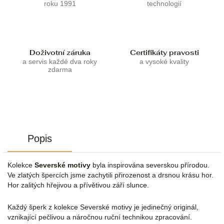
roku 1991
technologií
Doživotní záruka
Certifikáty pravosti
a servis každé dva roky
a vysoké kvality
zdarma
Popis
Kolekce
Severské motivy
byla inspirována severskou přírodou.
Ve zlatých špercích jsme zachytili přirozenost a drsnou krásu hor.
Hor zalitých hřejivou a přívětivou září slunce.
Každý šperk z kolekce Severské motivy je jedinečný originál,
vznikající pečlivou a náročnou ruční technikou zpracování.