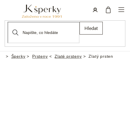
Přejít
na
obsah
Nákupní
Přihlášení
Hledat
košík
Šperky
Prsteny
Zlaté prsteny
Zlatý prsten
Domů