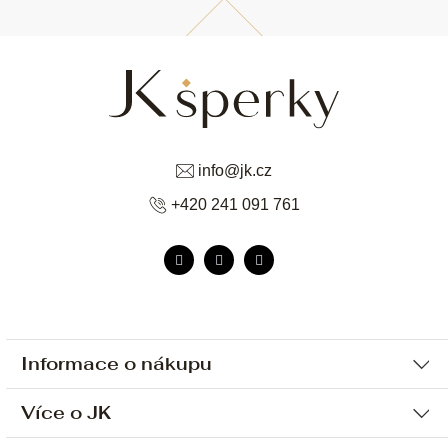
info
@
jk.cz
+420 241 091 761
Informace o nákupu
Více o JK
Ochrana osobních údajů