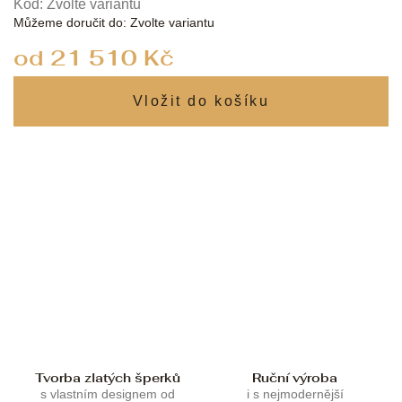
Kód:
Zvolte variantu
Můžeme doručit do:
Zvolte variantu
od
21 510 Kč
Měrná
cena:
Tvorba zlatých šperků
Ruční výroba
s vlastním designem od
i s nejmodernější