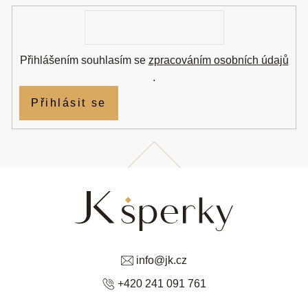
í
E-
mail
Přihlášením souhlasím se
zpracováním osobních údajů
.
Přihlásit se
info
@
jk.cz
+420 241 091 761