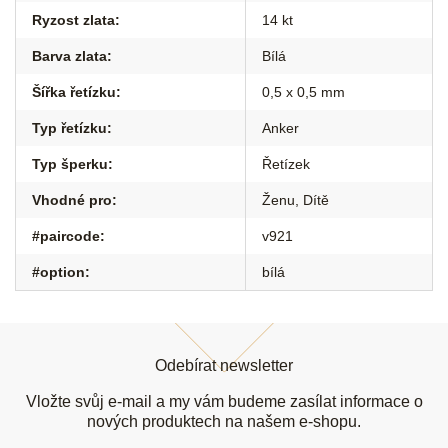
Ryzost zlata
:
14 kt
Barva zlata
:
Bílá
Šířka řetízku
:
0,5 x 0,5 mm
Typ řetízku
:
Anker
Typ šperku
:
Řetízek
Vhodné pro
:
Ženu
,
Dítě
#paircode
:
v921
#option
:
bílá
Z
á
Odebírat newsletter
p
a
Vložte svůj e-mail a my vám budeme zasílat informace o
t
nových produktech na našem e-shopu.