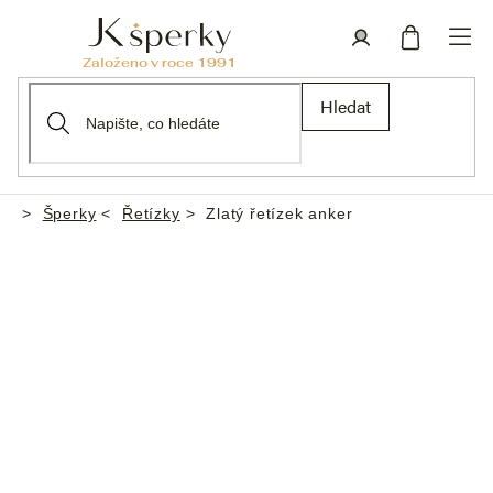
Přejít
na
obsah
Nákupní
Přihlášení
Hledat
košík
Šperky
Řetízky
Zlatý řetízek anker
Domů