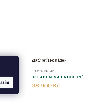
Zlatý řetízek hádek
KÓD:
ZR137542
Ě
SKLADEM NA PRODEJNĚ
lasím
38 960 Kč