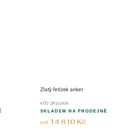
Zlatý řetízek anker
KÓD:
ZR102436
Ě
SKLADEM NA PRODEJNĚ
14 810 Kč
od