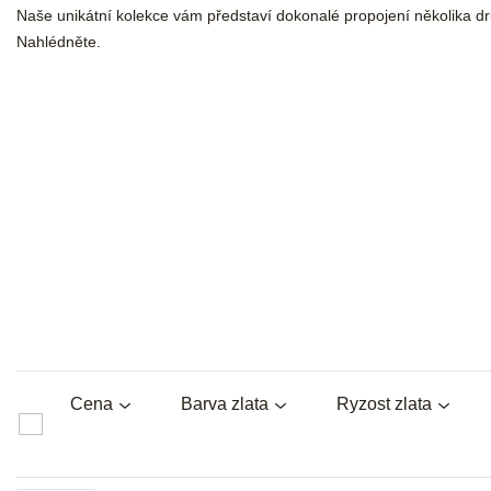
Naše unikátní kolekce vám představí dokonalé propojení několika d
Nahlédněte.
Cena
Barva zlata
Ryzost zlata