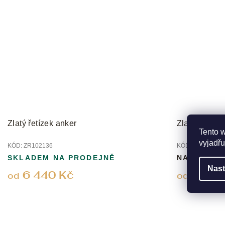
Zlatý řetízek anker
Zlatý řetíze
Tento 
vyjadřu
KÓD:
ZR102136
KÓD:
ZRER002B
SKLADEM NA PRODEJNĚ
NA DOTAZ
Nast
6 440 Kč
10 30
od
od