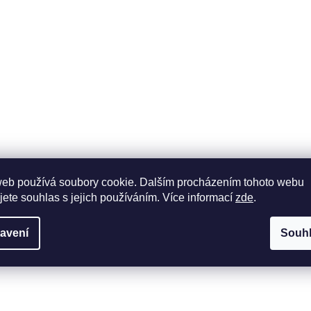
k copánek
Zlatý řetízek háčka
web používá soubory cookie. Dalším procházením tohoto webu
jete souhlas s jejich používáním. Více informací
zde
.
40
KÓD:
ZR131836
SKLADEM NA PRODEJN
avení
Souh
0 Kč
7 410 Kč
od