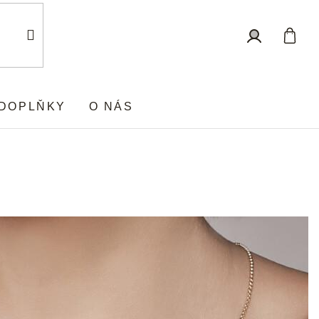
Nákup
Přihlášení
košík
DOPLŇKY
O NÁS