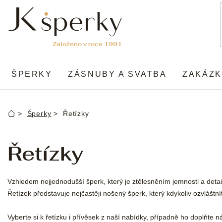
Přejít
na
obsah
ŠPERKY
ZÁSNUBY A SVATBA
ZAKÁZK
Šperky
Řetízky
Domů
Řetízky
Vzhledem nejjednodušší šperk, který je ztělesněním jemnosti a detail
Řetízek představuje nejčastěji nošený šperk, který kdykoliv ozvlášt
Vyberte si k řetízku i přívěsek z naší nabídky, případně ho doplňte