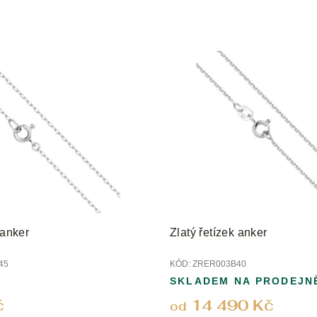
 anker
Zlatý řetízek anker
45
KÓD:
ZRER003B40
SKLADEM NA PRODEJN
č
14 490 Kč
od