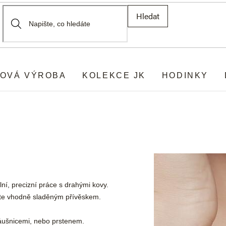
Hledat
OVÁ VÝROBA
KOLEKCE JK
HODINKY
ní, precizní práce s drahými kovy.
níte vhodně sladěným přívěskem.
 náušnicemi, nebo prstenem.