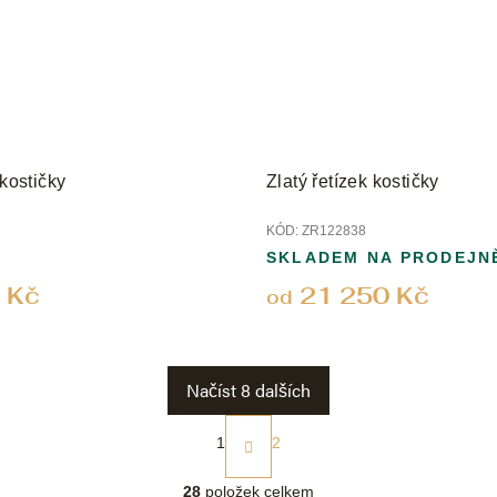
 kostičky
Zlatý řetízek kostičky
KÓD:
ZR122838
SKLADEM NA PRODEJN
 Kč
21 250 Kč
od
Načíst 8 dalších
S
t
1
2
r
O
á
v
28
položek celkem