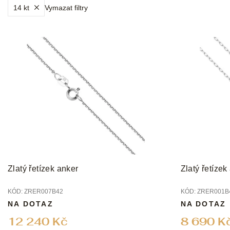
14 kt
Vymazat filtry
V
ý
p
i
s
p
r
o
d
u
k
t
Zlatý řetízek anker
Zlatý řetízek
ů
KÓD:
ZRER007B42
KÓD:
ZRER001B
NA DOTAZ
NA DOTAZ
12 240 Kč
8 690 K