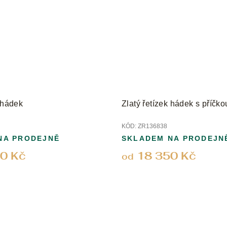
k hádek
Zlatý řetízek hádek s příčko
KÓD:
ZR136838
NA PRODEJNĚ
SKLADEM NA PRODEJN
0 Kč
18 350 Kč
od