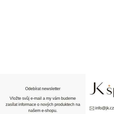
Z
á
p
a
t
í
Odebírat newsletter
Vložte svůj e-mail a my vám budeme
zasílat informace o nových produktech na
info
@
jk.cz
našem e-shopu.