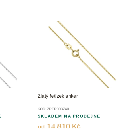
r
o
d
u
k
t
ů
Zlatý řetízek anker
KÓD:
ZRER003Z40
Ě
SKLADEM NA PRODEJNĚ
14 810 Kč
od