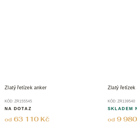
Zlatý řetízek anker
Zlatý řetízek
KÓD:
ZR155545
KÓD:
ZR139540
NA DOTAZ
SKLADEM 
63 110 Kč
9 980
od
od