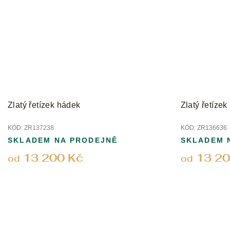
Zlatý řetízek hádek
Zlatý řetíze
KÓD:
ZR137238
KÓD:
ZR136636
SKLADEM NA PRODEJNĚ
SKLADEM 
13 200 Kč
13 20
od
od