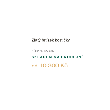
Zlatý řetízek kostičky
KÓD:
ZR122436
Ě
SKLADEM NA PRODEJNĚ
10 300 Kč
od