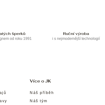
latých šperků
Ruční výroba
ignem od roku 1991
i s nejmodernější technologií
Více o JK
ajů
Náš příběh
ravy
Náš tým