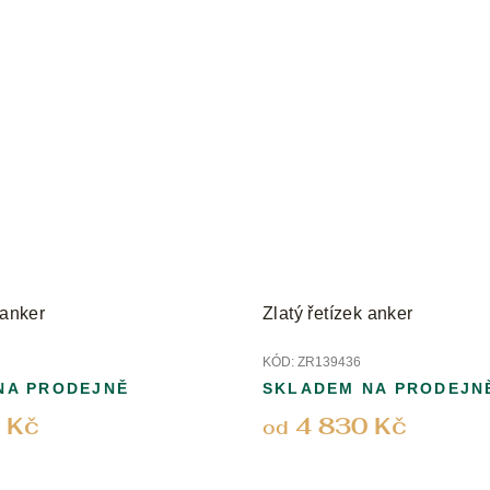
 anker
Zlatý řetízek anker
KÓD:
ZR139436
NA PRODEJNĚ
SKLADEM NA PRODEJN
 Kč
4 830 Kč
od