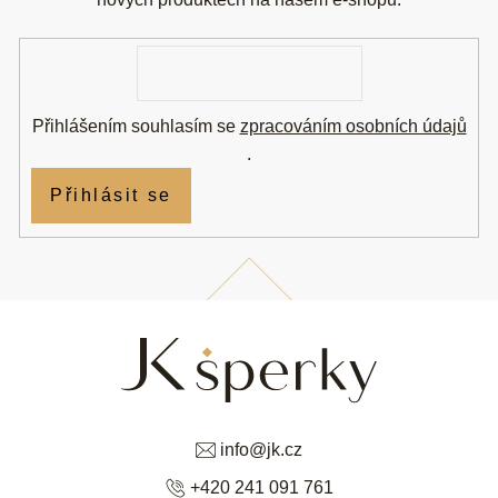
t
í
E-
mail
Přihlášením souhlasím se
zpracováním osobních údajů
.
Přihlásit se
info
@
jk.cz
+420 241 091 761