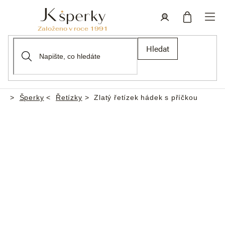
Přejít
na
obsah
Nákupní
Přihlášení
Hledat
košík
Šperky
Řetízky
Zlatý řetízek hádek s příčkou
Domů