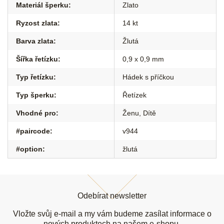
Materiál šperku
:
Zlato
Ryzost zlata
:
14 kt
Barva zlata
:
Žlutá
Šířka řetízku
:
0,9 x 0,9 mm
Typ řetízku
:
Hádek s příčkou
Typ šperku
:
Řetízek
Vhodné pro
:
Ženu
,
Dítě
#paircode
:
v944
#option
:
žlutá
Z
á
Odebírat newsletter
p
a
Vložte svůj e-mail a my vám budeme zasílat informace o
nových produktech na našem e-shopu.