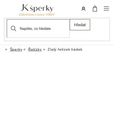
Přejít
na
obsah
Nákupní
Přihlášení
Hledat
košík
Šperky
Řetízky
Zlatý řetízek hádek
Domů