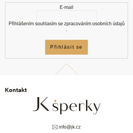
í
E-mail
Přihlášením souhlasím se
zpracováním osobních údajů
.
Přihlásit se
Kontakt
info
@
jk.cz