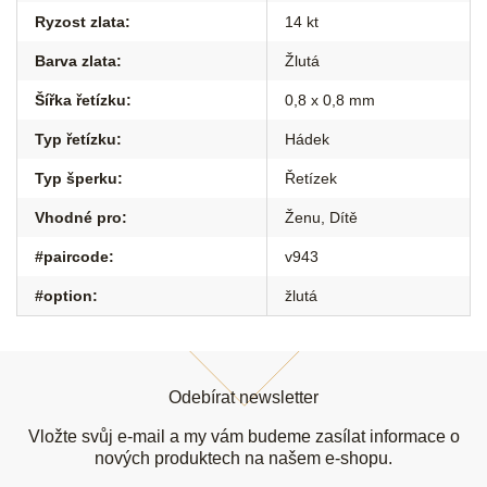
Ryzost zlata
:
14 kt
Barva zlata
:
Žlutá
Šířka řetízku
:
0,8 x 0,8 mm
Typ řetízku
:
Hádek
Typ šperku
:
Řetízek
Vhodné pro
:
Ženu
,
Dítě
#paircode
:
v943
#option
:
žlutá
Z
á
Odebírat newsletter
p
a
Vložte svůj e-mail a my vám budeme zasílat informace o
t
nových produktech na našem e-shopu.