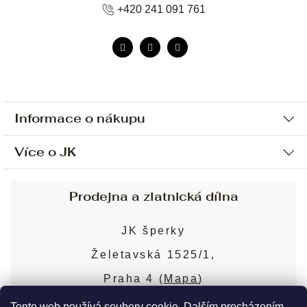
+420 241 091 761
Informace o nákupu
Více o JK
Ochrana osobních údajů
Způsob platby a dopravy
Náš příběh
Prodejna a zlatnická dílna
Sjednání osobní schůzky
Náš tým
Obchodní podmínky
JK šperky
Design a výroba
Puncovní značky
Želetavská 1525/1,
Služby
Cookies
Praha 4 (
Mapa
)
Blog
Více o prodejně
Nejčastější dotazy
Tento web používá soubory cookie. Dalším procházením