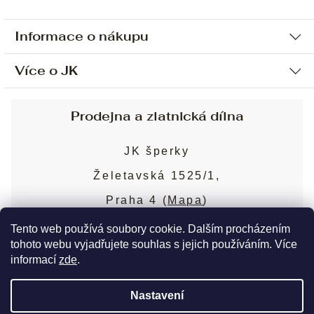
Informace o nákupu
Více o JK
Ochrana osobních údajů
Způsob platby a dopravy
Náš příběh
Prodejna a zlatnická dílna
Sjednání osobní schůzky
Náš tým
Obchodní podmínky
JK šperky
Design a výroba
Puncovní značky
Želetavská 1525/1,
Služby
Cookies
Praha 4 (
Mapa
)
Blog
Více o prodejně
Nejčastější dotazy
Tento web používá soubory cookie. Dalším procházením
tohoto webu vyjadřujete souhlas s jejich používáním. Více
informací
zde
.
Copyright 2026
JK šperky
. Všechna práva
Nastavení
vyhrazena.
Upravit nastavení cookies