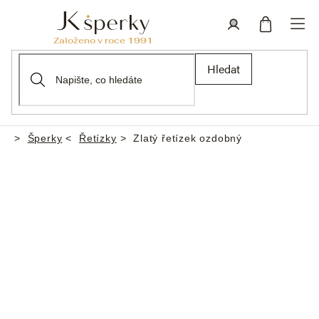
Přejít
na
obsah
Nákupní
Přihlášení
Hledat
košík
Šperky
Řetízky
Zlatý řetízek ozdobný
Domů