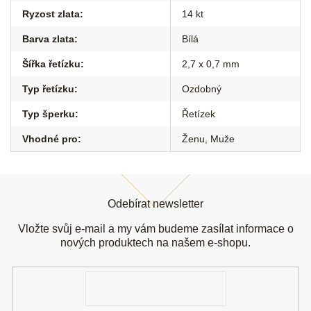
Ryzost zlata
:
14 kt
Barva zlata
:
Bílá
Šířka řetízku
:
2,7 x 0,7 mm
Typ řetízku
:
Ozdobný
Typ šperku
:
Řetízek
Vhodné pro
:
Ženu
,
Muže
Z
á
Odebírat newsletter
p
a
Vložte svůj e-mail a my vám budeme zasílat informace o
t
nových produktech na našem e-shopu.
í
E-
mail