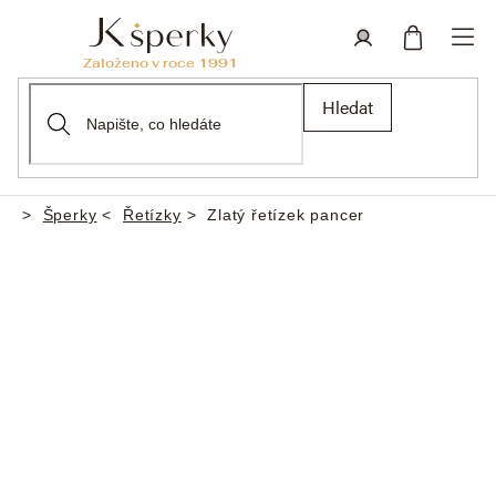
Přejít
na
obsah
Nákupní
Přihlášení
Hledat
košík
Šperky
Řetízky
Zlatý řetízek pancer
Domů