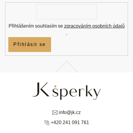
í
E-
mail
Přihlášením souhlasím se
zpracováním osobních údajů
.
Přihlásit se
info
@
jk.cz
+420 241 091 761