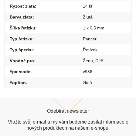
Ryzost zlata
:
14 kt
Barva zlata
:
Žlutá
Šířka řetízku
:
1 x 0,5 mm
Typ řetízku
:
Pancer
Typ šperku
:
Řetízek
Vhodné pro
:
Ženu
,
Dítě
#paircode
:
v936
#option
:
žlutá
Z
á
Odebírat newsletter
p
a
Vložte svůj e-mail a my vám budeme zasílat informace o
t
nových produktech na našem e-shopu.