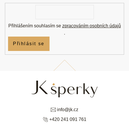
í
E-
mail
Přihlášením souhlasím se
zpracováním osobních údajů
.
Přihlásit se
info
@
jk.cz
+420 241 091 761