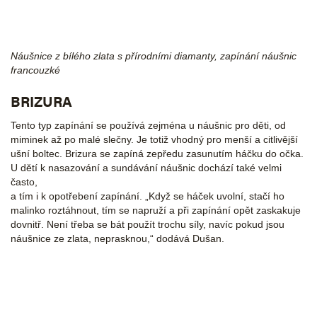
Náušnice z bílého zlata s přírodními diamanty, zapínání náušnic
francouzké
BRIZURA
Tento typ zapínání se používá zejména u náušnic pro děti, od
miminek až po malé slečny. Je totiž vhodný pro menší a citlivější
ušní boltec. Brizura se zapíná zepředu zasunutím háčku do očka.
U dětí k nasazování a sundávání náušnic dochází také velmi
často,
a tím i k opotřebení zapínání. „Když se háček uvolní, stačí ho
malinko roztáhnout, tím se napruží a při zapínání opět zaskakuje
dovnitř. Není třeba se bát použít trochu síly, navíc pokud jsou
náušnice ze zlata, neprasknou,“ dodává Dušan.