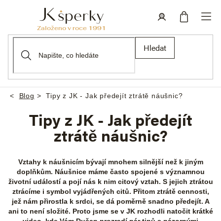
Přejít
na
obsah
Nákupní
Přihlášení
Hledat
košík
Blog
Tipy z JK - Jak předejít ztrátě náušnic?
Domů
Tipy z JK - Jak předejít
ztrátě náušnic?
Vztahy k náušnicím bývají mnohem silnější než k jiným
doplňkům. Náušnice máme často spojené s významnou
životní událostí a pojí nás k nim citový vztah. S jejich ztrátou
ztrácíme i symbol vyjádřených citů. Přitom ztrátě cennosti,
jež nám přirostla k srdci, se dá poměrně snadno předejít. A
ani to není složité. Proto jsme se v JK rozhodli natočit krátké