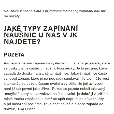
Náušnice z bílého zlata s přírodními diamanty, zapínání náušnic
na puzety
JAKÉ TYPY ZAPÍNÁNÍ
NÁUŠNIC U NÁS V JK
NAJDETE?
PUZETA
Asi nejznámějším zapínacím systémem u náušnic je puzeta, která
se vyskytuje nejčastěji u náušnic typu pecky. Je to pružina, která
zapadá do drážky na tzv. štiftu náušnice. Takové náušnice často
vyhovují ženám, které je na noc rády sundávají. To ale může vést
k tomu, že se puzeta časem uvolní a vy cítíte, že její uchycení
není již tak pevné jako dříve. „Pokud se puzeta neboli takzvaný
„motýlek“, který se zacvakává na štift, uvolní, je dobré ji v určitém
místě trochu zmáčknout, čímž se opět napruží do původní síly
a při nasazení pocítíme, že je opět pevná a hladce zapadá do
drážek,“ říká Dušan.