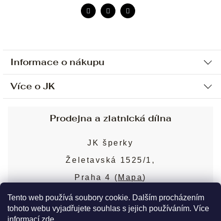
Informace o nákupu
Více o JK
Ochrana osobních údajů
Způsob platby a dopravy
Náš příběh
Prodejna a zlatnická dílna
Sjednání osobní schůzky
Náš tým
Obchodní podmínky
JK šperky
Design a výroba
Puncovní značky
Želetavská 1525/1,
Služby
Cookies
Praha 4 (
Mapa
)
Blog
Více o prodejně
Nejčastější dotazy
Tento web používá soubory cookie. Dalším procházením
tohoto webu vyjadřujete souhlas s jejich používáním. Více
informací
zde
.