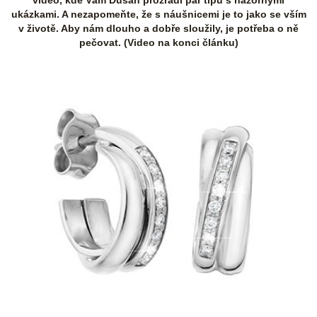
video, kde Vám Dušan prozradí pár tipů s názornými
ukázkami. A nezapomeňte, že s náušnicemi je to jako se vším
v životě. Aby nám dlouho a dobře sloužily, je potřeba o ně
pečovat. (Video na konci článku)