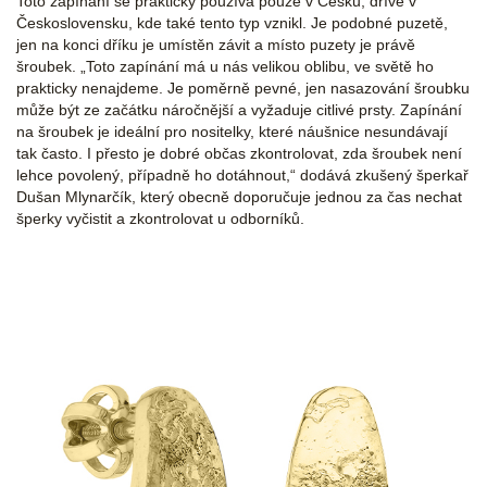
Toto zapínání se prakticky používá pouze v Česku, dříve v
Československu, kde také tento typ vznikl. Je podobné puzetě,
jen na konci dříku je umístěn závit a místo puzety je právě
šroubek. „Toto zapínání má u nás velikou oblibu, ve světě ho
prakticky nenajdeme. Je poměrně pevné, jen nasazování šroubku
může být ze začátku náročnější a vyžaduje citlivé prsty. Zapínání
na šroubek je ideální pro nositelky, které náušnice nesundávají
tak často. I přesto je dobré občas zkontrolovat, zda šroubek není
lehce povolený, případně ho dotáhnout,“ dodává zkušený šperkař
Dušan Mlynarčík, který obecně doporučuje jednou za čas nechat
šperky vyčistit a zkontrolovat u odborníků.