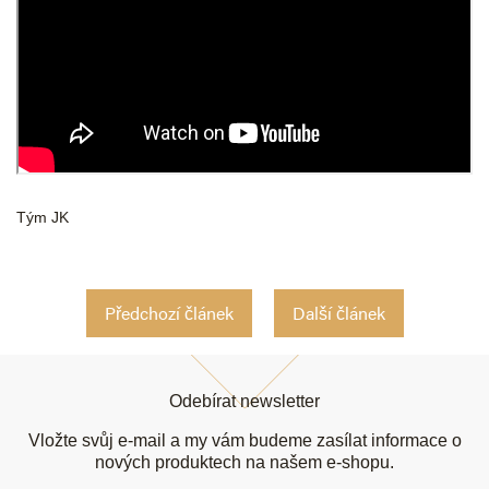
Tým JK
Předchozí článek
Další článek
Z
á
Odebírat newsletter
p
a
Vložte svůj e-mail a my vám budeme zasílat informace o
t
nových produktech na našem e-shopu.