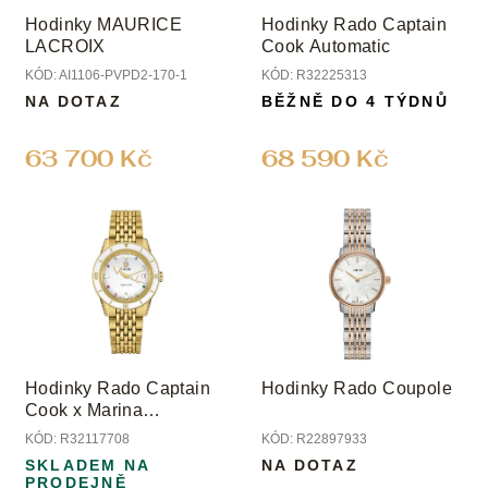
o
Hodinky MAURICE
Hodinky Rado Captain
d
LACROIX
Cook Automatic
u
KÓD:
AI1106-PVPD2-170-1
KÓD:
R32225313
k
NA DOTAZ
BĚŽNĚ DO 4 TÝDNŮ
t
ů
63 700 Kč
68 590 Kč
Hodinky Rado Captain
Hodinky Rado Coupole
Cook x Marina
Hoermanseder
KÓD:
R32117708
KÓD:
R22897933
Heartbeat
SKLADEM NA
NA DOTAZ
PRODEJNĚ