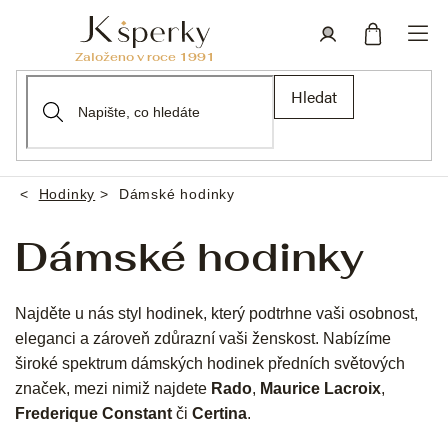
Přejít
na
obsah
Nákupní
Přihlášení
Hledat
košík
Hodinky
Dámské hodinky
Domů
Dámské hodinky
Najděte u nás styl hodinek, který podtrhne vaši osobnost,
eleganci a zároveň zdůrazní vaši ženskost. Nabízíme
široké spektrum dámských hodinek předních světových
značek, mezi nimiž najdete
Rado
,
Maurice Lacroix
,
Frederique Constant
či
Certina
.