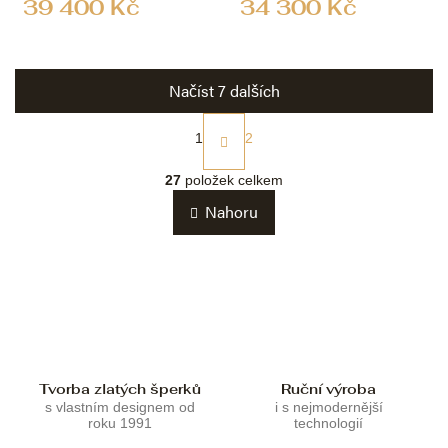
39 400 Kč
34 300 Kč
Načíst 7 dalších
S
t
1
2
r
O
á
v
27
položek celkem
n
l
k
Nahoru
á
o
d
v
a
á
c
n
í
í
p
r
v
k
Tvorba zlatých šperků
Ruční výroba
y
s vlastním designem od
i s nejmodernější
v
roku 1991
technologií
ý