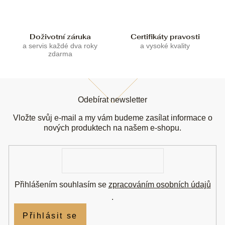
p
i
s
u
Doživotní záruka
Certifikáty pravosti
a servis každé dva roky
a vysoké kvality
zdarma
Z
á
Odebírat newsletter
p
a
Vložte svůj e-mail a my vám budeme zasílat informace o
t
nových produktech na našem e-shopu.
í
E-
mail
Přihlášením souhlasím se
zpracováním osobních údajů
.
Přihlásit se