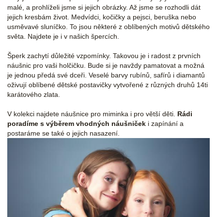
malé, a prohlíželi jsme si jejich obrázky. Až jsme se rozhodli dát
jejich kresbám život. Medvídci, kočičky a pejsci, beruška nebo
usměvavé sluníčko. To jsou některé z oblíbených motivů dětského
světa. Najdete je i v našich špercích.
Šperk zachytí důležité vzpomínky. Takovou je i radost z prvních
náušnic pro vaši holčičku. Bude si je navždy pamatovat a možná
je jednou předá své dceři. Veselé barvy rubínů, safírů i diamantů
oživují oblíbené dětské postavičky vytvořené z různých druhů 14ti
karátového zlata.
V kolekci najdete náušnice pro miminka i pro větší děti.
Rádi
poradíme s výběrem vhodných náušniček
i zapínání a
postaráme se také o jejich nasazení.