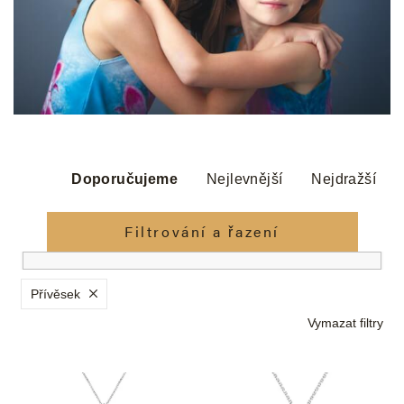
Ř
a
Doporučujeme
Nejlevnější
Nejdražší
z
e
Filtrování a řazení
n
í
p
Přívěsek
r
Vymazat filtry
o
d
V
u
ý
k