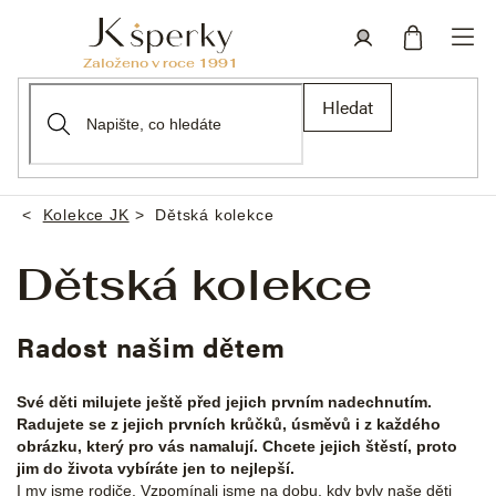
Přejít
na
obsah
Nákupní
Přihlášení
Hledat
košík
Kolekce JK
Dětská kolekce
Domů
Dětská kolekce
Radost našim dětem
Své děti milujete ještě před jejich prvním nadechnutím.
Radujete se z jejich prvních krůčků, úsměvů i z každého
obrázku, který pro vás namalují. Chcete jejich štěstí, proto
jim do života vybíráte jen to nejlepší.
I my jsme rodiče. Vzpomínali jsme na dobu, kdy byly naše děti