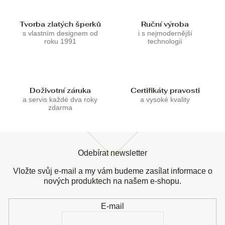
v
k
Tvorba zlatých šperků
Ruční výroba
y
s vlastním designem od
i s nejmodernější
v
roku 1991
technologií
ý
p
i
s
u
Doživotní záruka
Certifikáty pravosti
a servis každé dva roky
a vysoké kvality
zdarma
Z
á
Odebírat newsletter
p
a
Vložte svůj e-mail a my vám budeme zasílat informace o
t
nových produktech na našem e-shopu.
í
E-mail