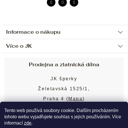
Informace o nákupu
Více o JK
Ochrana osobních údajů
Způsob platby a dopravy
Náš příběh
Prodejna a zlatnická dílna
Sjednání osobní schůzky
Náš tým
Obchodní podmínky
JK šperky
Design a výroba
Puncovní značky
Želetavská 1525/1,
Služby
Cookies
Praha 4 (
Mapa
)
Blog
Více o prodejně
Nejčastější dotazy
Tento web používá soubory cookie. Dalším procházením
tohoto webu vyjadřujete souhlas s jejich používáním. Více
informací
zde
.