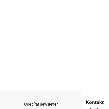
Z
á
p
a
t
í
Kontakt
Odebírat newsletter