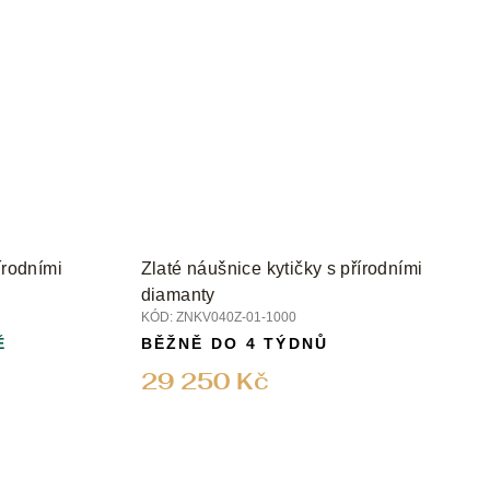
írodními
Zlaté náušnice kytičky s přírodními
diamanty
KÓD:
ZNKV040Z-01-1000
Ě
BĚŽNĚ DO 4 TÝDNŮ
29 250 Kč