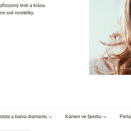
přirozený lesk a krása.
em své nositelky.
stota a barva diamantu
Kámen ve šperku
Perl