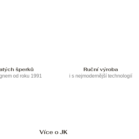
latých šperků
Ruční výroba
ignem od roku 1991
i s nejmodernější technologií
Více o JK