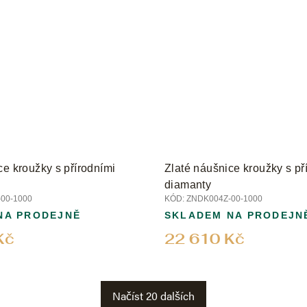
ce kroužky s přírodními
Zlaté náušnice kroužky s př
diamanty
00-1000
KÓD:
ZNDK004Z-00-1000
NA PRODEJNĚ
SKLADEM NA PRODEJN
Kč
22 610 Kč
Načíst 20 dalších