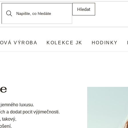
Hledat
OVÁ VÝROBA
KOLEKCE JK
HODINKY
ce
 jemného luxusu.
ích a dodat pocit výjimečnosti.
, takový,
ošení.