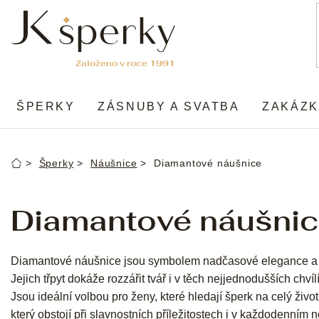
Přejít
na
obsah
ŠPERKY
ZÁSNUBY A SVATBA
ZAKÁZK
Šperky
Náušnice
Diamantové náušnice
Domů
Diamantové náušni
Diamantové náušnice jsou symbolem nadčasové elegance a
Jejich třpyt dokáže rozzářit tvář i v těch nejjednodušších chvíl
Jsou ideální volbou pro ženy, které hledají šperk na celý život
který obstojí při slavnostních příležitostech i v každodenním n