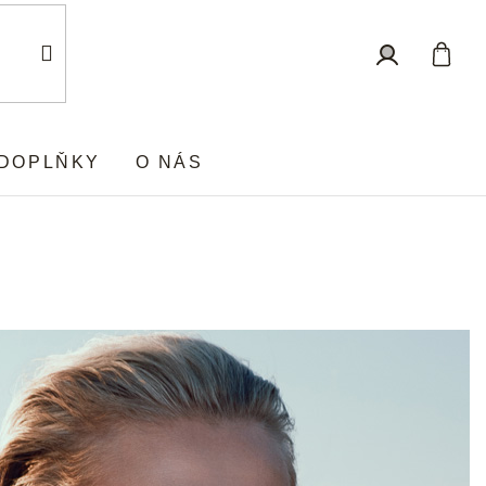
Nákup
Přihlášení
košík
DOPLŇKY
O NÁS