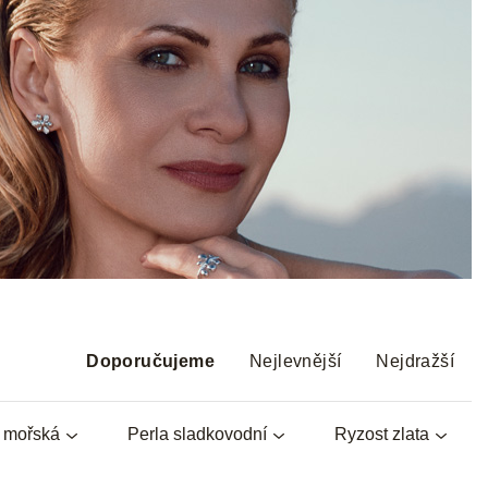
Ř
a
Doporučujeme
Nejlevnější
Nejdražší
z
e
a mořská
Perla sladkovodní
Ryzost zlata
n
í