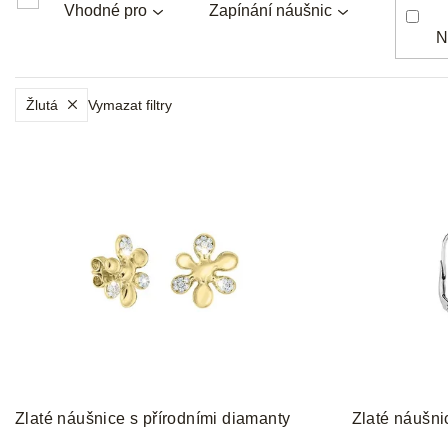
Vhodné pro
Zapínání náušnic
N
Žlutá
Vymazat filtry
V
ý
p
i
s
p
r
o
d
u
k
t
Zlaté náušnice s přírodními diamanty
Zlaté náušni
ů