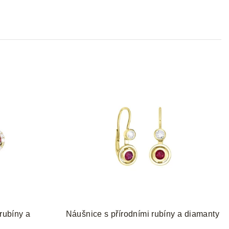
p
r
o
d
u
k
t
ů
rubíny a
Náušnice s přírodními rubíny a diamanty