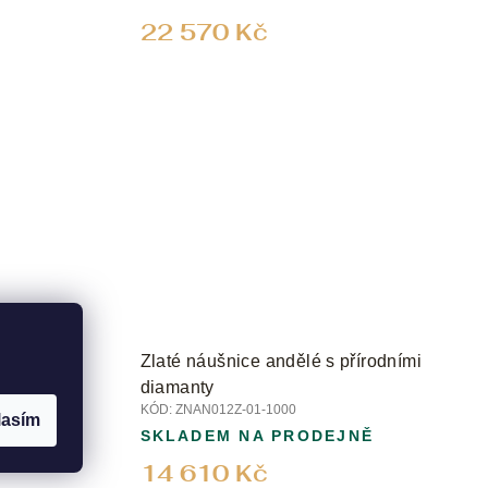
22 570 Kč
ka s
Zlaté náušnice andělé s přírodními
diamanty
KÓD:
ZNAN012Z-01-1000
lasím
SKLADEM NA PRODEJNĚ
14 610 Kč