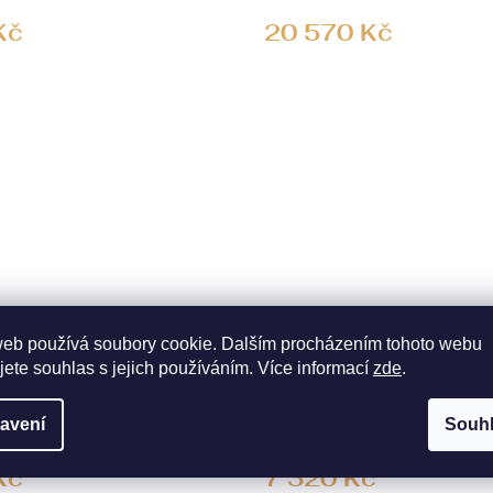
Kč
20 570 Kč
web používá soubory cookie. Dalším procházením tohoto webu
 náušnice srdíčka s
Zlaté dětské náušnice srdíč
jete souhlas s jejich používáním. Více informací
zde
.
iamanty
přírodními diamanty
03-1000
KÓD:
ZNDE034Z-05-1000
avení
Souh
 4 TÝDNŮ
BĚŽNĚ DO 4 TÝDNŮ
Kč
7 320 Kč