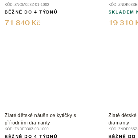
KÓD:
ZNOM053Z-01-1002
KÓD:
ZNDK033E-
BĚŽNĚ DO 4 TÝDNŮ
SKLADEM 
71 840 Kč
19 310 
Zlaté dětské náušnice kytičky s
Zlaté dětské
přírodními diamanty
diamanty
KÓD:
ZNDE030Z-03-1000
KÓD:
ZNDE065Z-
BĚŽNĚ DO 4 TÝDNŮ
BĚŽNĚ DO