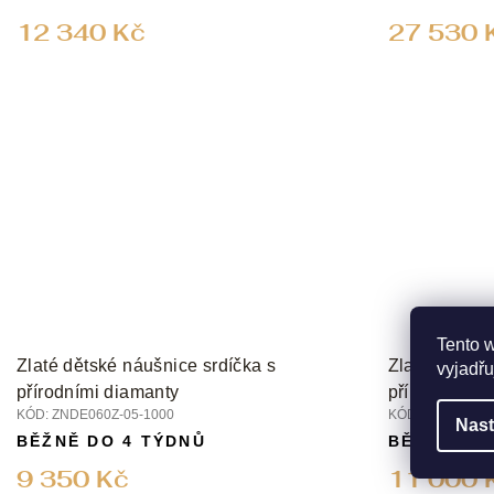
12 340 Kč
27 530 
Tento 
Zlaté dětské náušnice srdíčka s
Zlaté dětské
vyjadřu
přírodními diamanty
přírodními d
KÓD:
ZNDE060Z-05-1000
KÓD:
ZNDE060Z-
Nast
BĚŽNĚ DO 4 TÝDNŮ
BĚŽNĚ DO
9 350 Kč
11 000 