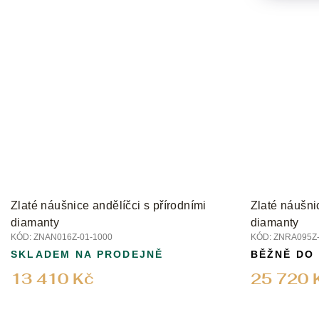
Zlaté náušnice andělíčci s přírodními
Zlaté náušni
diamanty
diamanty
KÓD:
ZNAN016Z-01-1000
KÓD:
ZNRA095Z-
SKLADEM NA PRODEJNĚ
BĚŽNĚ DO
13 410 Kč
25 720 