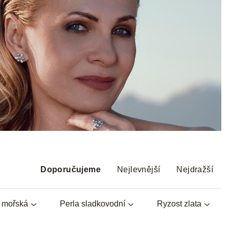
Ř
a
Doporučujeme
Nejlevnější
Nejdražší
z
e
a mořská
Perla sladkovodní
Ryzost zlata
n
í