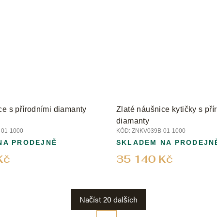
ce s přírodními diamanty
Zlaté náušnice kytičky s pří
diamanty
01-1000
KÓD:
ZNKV039B-01-1000
NA PRODEJNĚ
SKLADEM NA PRODEJN
Kč
35 140 Kč
Načíst 20 dalších
S