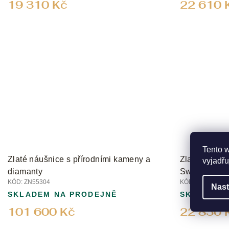
19 310 Kč
22 610 
Tento 
Zlaté náušnice s přírodními kameny a
Zlaté náušni
vyjadřu
diamanty
Swiss a dia
KÓD:
ZN55304
KÓD:
ZNVE042B-
Nast
SKLADEM NA PRODEJNĚ
SKLADEM 
101 600 Kč
22 830 