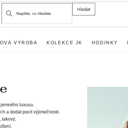
Hledat
OVÁ VÝROBA
KOLEKCE JK
HODINKY
ce
 jemného luxusu.
ích a dodat pocit výjimečnosti.
, takový,
ošení.