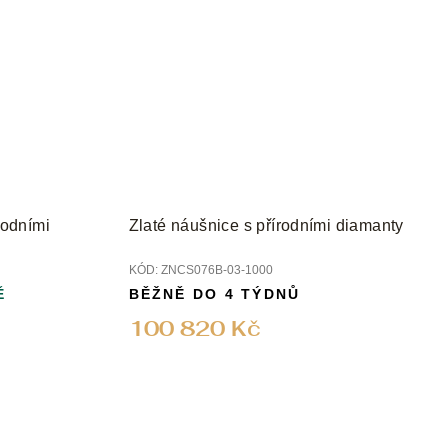
rodními
Zlaté náušnice s přírodními diamanty
KÓD:
ZNCS076B-03-1000
Ě
BĚŽNĚ DO 4 TÝDNŮ
100 820 Kč