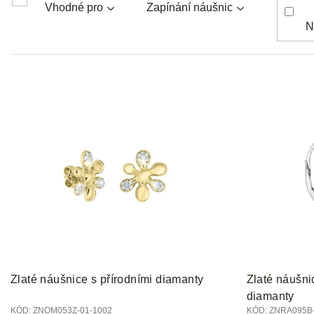
Vhodné pro
Zapínání náušnic
N
V
ý
p
i
s
p
r
o
d
u
k
t
Zlaté náušnice s přírodními diamanty
Zlaté náušni
ů
diamanty
KÓD:
ZNOM053Z-01-1002
KÓD:
ZNRA095B-