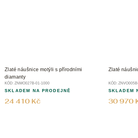
Zlaté náušnice motýli s přírodními
Zlaté náušni
diamanty
KÓD:
ZNMO027B-01-1000
KÓD:
ZNVO005B-
SKLADEM NA PRODEJNĚ
SKLADEM 
24 410 Kč
30 970 