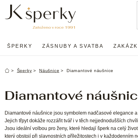
Přejít
na
obsah
ŠPERKY
ZÁSNUBY A SVATBA
ZAKÁZK
Šperky
Náušnice
Diamantové náušnice
Domů
Diamantové náušni
Diamantové náušnice jsou symbolem nadčasové elegance a
Jejich třpyt dokáže rozzářit tvář i v těch nejjednodušších chvíl
Jsou ideální volbou pro ženy, které hledají šperk na celý život
který obstojí při slavnostních příležitostech i v každodenním n