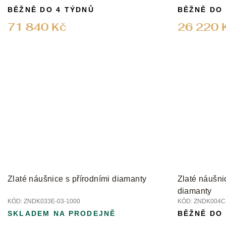
BĚŽNĚ DO 4 TÝDNŮ
BĚŽNĚ DO
71 840 Kč
26 220 
Zlaté náušnice s přírodními diamanty
Zlaté náušni
diamanty
KÓD:
ZNDK033E-03-1000
KÓD:
ZNDK004C-
SKLADEM NA PRODEJNĚ
BĚŽNĚ DO