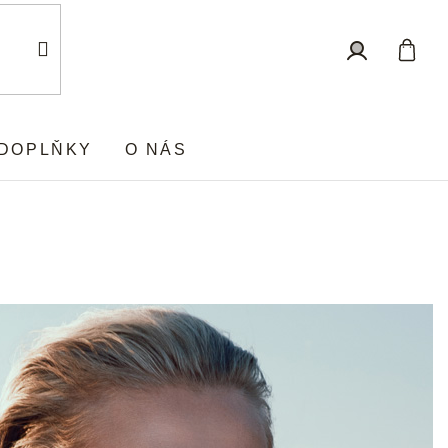
Nákup
Přihlášení
košík
DOPLŇKY
O NÁS