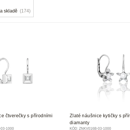
a skladě
174
ce čtverečky s přírodními
Zlaté náušnice kytičky s pří
diamanty
03-1000
KÓD:
ZNKV016B-03-1000