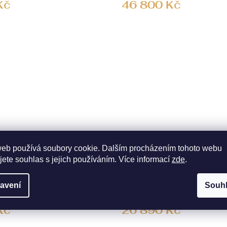
Kč
46 800 Kč
web používá soubory cookie. Dalším procházením tohoto webu
ce s přírodními topazy
Zlaté náušnice s přírodními
jete souhlas s jejich používáním. Více informací
zde
.
manty
01-1200
KÓD:
ZNCS023G-01-1000
avení
Souh
NA PRODEJNĚ
SKLADEM NA PRODEJN
Kč
26 890 Kč