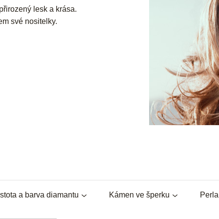
přirozený lesk a krása.
em své nositelky.
stota a barva diamantu
Kámen ve šperku
Perl