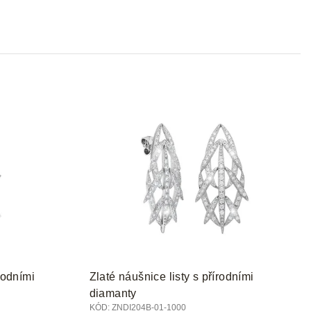
p
r
o
d
u
k
t
ů
rodními
Zlaté náušnice listy s přírodními
diamanty
KÓD:
ZNDI204B-01-1000