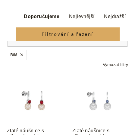
Ř
a
Doporučujeme
Nejlevnější
Nejdražší
z
e
Filtrování a řazení
n
í
p
Bílá
r
Vymazat filtry
o
d
V
u
ý
k
p
t
i
ů
s
p
r
o
Zlaté náušnice s
Zlaté náušnice s