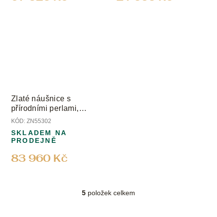
Zlaté náušnice s
přírodními perlami,
rubíny a diamanty
KÓD:
ZN55302
SKLADEM NA
PRODEJNĚ
83 960 Kč
5
položek celkem
O
v
l