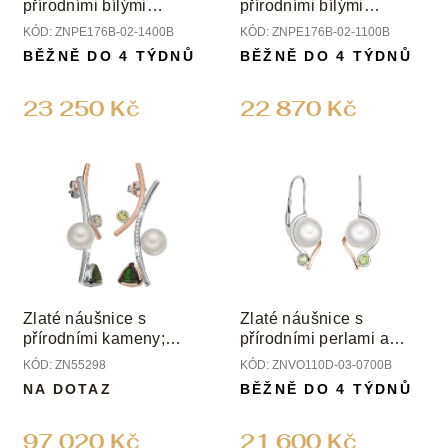
d
přírodními bílými
přírodními bílými
u
perlami, rubíny a
perlami, safíry a
KÓD:
ZNPE176B-02-1400B
KÓD:
ZNPE176B-02-1100B
k
diamanty
diamanty
BĚŽNĚ DO 4 TÝDNŮ
BĚŽNĚ DO 4 TÝDNŮ
t
ů
23 250 Kč
22 870 Kč
Zlaté náušnice s
Zlaté náušnice s
přírodními kameny;
přírodními perlami a
perlami a diamanty
peridoty
KÓD:
ZN55298
KÓD:
ZNVO110D-03-0700B
NA DOTAZ
BĚŽNĚ DO 4 TÝDNŮ
97 020 Kč
21 600 Kč