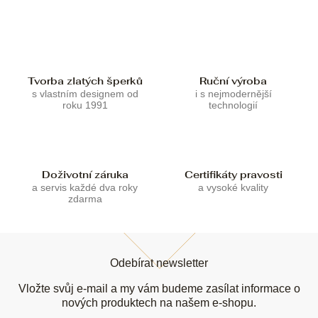
á
d
a
c
í
p
Tvorba zlatých šperků
Ruční výroba
r
s vlastním designem od
i s nejmodernější
roku 1991
technologií
v
k
y
v
ý
Doživotní záruka
Certifikáty pravosti
p
a servis každé dva roky
a vysoké kvality
i
zdarma
s
u
Z
á
Odebírat newsletter
p
a
Vložte svůj e-mail a my vám budeme zasílat informace o
t
nových produktech na našem e-shopu.