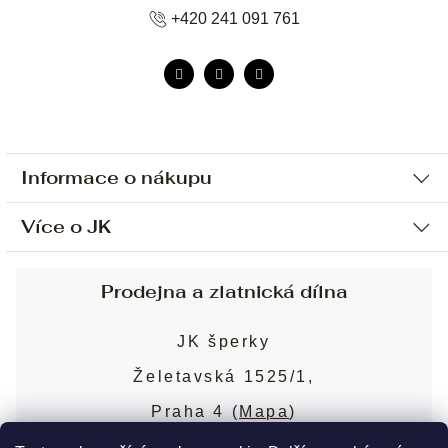
+420 241 091 761
Informace o nákupu
Více o JK
Ochrana osobních údajů
Způsob platby a dopravy
Náš příběh
Prodejna a zlatnická dílna
Sjednání osobní schůzky
Náš tým
Obchodní podmínky
JK šperky
Design a výroba
Puncovní značky
Želetavská 1525/1,
Služby
Cookies
Praha 4 (
Mapa
)
Blog
Více o prodejně