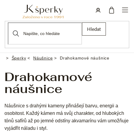
Přejít
na
obsah
Nákupní
Přihlášení
Hledat
košík
Šperky
Náušnice
Drahokamové náušnice
Domů
Drahokamové
náušnice
Náušnice s drahými kameny přinášejí barvu, energii a
osobitost. Každý kámen má svůj charakter, od hlubokých
tónů safírů až po jemné odstíny akvamarínu vám umožňuje
vyjádřit náladu i styl.