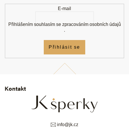
í
E-mail
Přihlášením souhlasím se
zpracováním osobních údajů
.
Přihlásit se
Kontakt
info
@
jk.cz