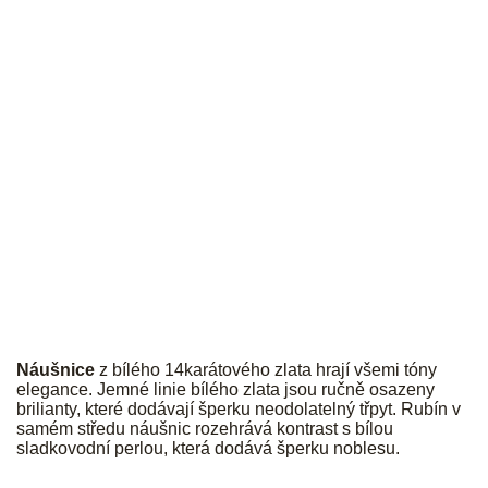
JK
Náušnice
z bílého 14karátového zlata hrají všemi tóny
elegance. Jemné linie bílého zlata jsou ručně osazeny
brilianty, které dodávají šperku neodolatelný třpyt. Rubín v
samém středu náušnic rozehrává kontrast s bílou
sladkovodní perlou, která dodává šperku noblesu.