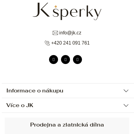
info
@
jk.cz
+420 241 091 761
Informace o nákupu
Více o JK
Ochrana osobních údajů
Způsob platby a dopravy
Náš příběh
Prodejna a zlatnická dílna
Sjednání osobní schůzky
Náš tým