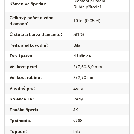
Diamant přírodní
,
Kámen ve šperku
:
Rubín přírodní
Celkový počet a váha
10 ks (0,05 ct)
diamantů
:
Čistota a barva diamantu
:
SI1/G
Perla sladkovodní
:
Bílá
Typ šperku
:
Náušnice
Velikost perel
:
2x7,50-8,0 mm
Velikost rubínu
:
2x2,70 mm
Vhodné pro
:
Ženu
Kolekce JK
:
Perly
Značka šperku
:
JK
#paircode
:
v768
#option
:
bílá