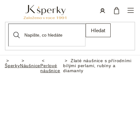
Přejít
na
obsah
Nákupní
Přihlášení
Hledat
košík
Zlaté náušnice s přírodními
Domů
Šperky
Náušnice
Perlové
bílými perlami, rubíny a
náušnice
diamanty