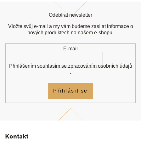
Z
á
Odebírat newsletter
p
a
Vložte svůj e-mail a my vám budeme zasílat informace o
t
nových produktech na našem e-shopu.
í
E-mail
Přihlášením souhlasím se
zpracováním osobních údajů
.
Přihlásit se
Kontakt