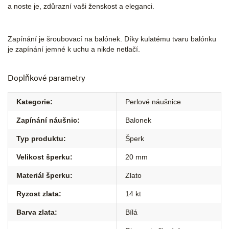
a noste je, zdůrazní vaši ženskost a eleganci.
Zapínání je šroubovací na balónek. Díky kulatému tvaru balónku
je zapínání jemné k uchu a nikde netlačí.
Doplňkové parametry
Kategorie
:
Perlové náušnice
Zapínání náušnic
:
Balonek
Typ produktu
:
Šperk
Velikost šperku
:
20 mm
Materiál šperku
:
Zlato
Ryzost zlata
:
14 kt
Barva zlata
:
Bílá