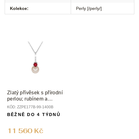
Kolekce
:
Perly [/perly/]
Zlatý přívěsek s přírodní
perlou; rubínem a
diamanty
KÓD:
ZZPE177B-99-1400B
BĚŽNĚ DO 4 TÝDNŮ
11 560 Kč