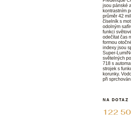
Frederique C
jsou pánské a
kontrastním p
průměr 42 mi
číselník s mo
odolným safír
funkci světov
odečítat čas 
formou otočné
indexy jsou s
Super-LumiNov
světelných po
718 s automat
strojek s fun
korunky. Vodo
při sprchován
NA DOTAZ
122 50