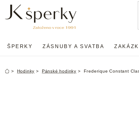
Přejít
na
obsah
ŠPERKY
ZÁSNUBY A SVATBA
ZAKÁZK
Hodinky
Pánské hodinky
Frederique Constant Cla
Domů