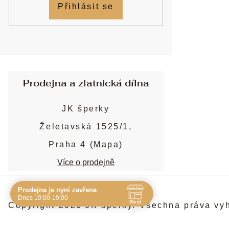
Přihlásit se
Prodejna a zlatnická dílna
JK šperky
Želetavská 1525/1,
Praha 4 (
Mapa
)
Více o prodejně
Prodejna je nyní zavřena
Navštivte nás osobně
Dnes 10:00-19:00
Skrýt
Copyright 2026
JK šperky
. Všechna práva vy
Čas
Pauza
Po
10:00 - 19:00
-