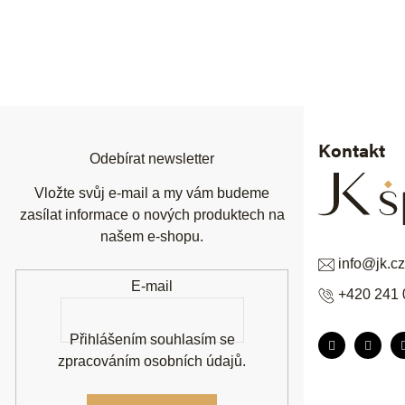
Z
á
p
a
t
í
Kontakt
Odebírat newsletter
Vložte svůj e-mail a my vám budeme
zasílat informace o nových produktech na
našem e-shopu.
info
@
jk.cz
E-mail
+420 241 
Přihlášením souhlasím se
zpracováním osobních údajů
.