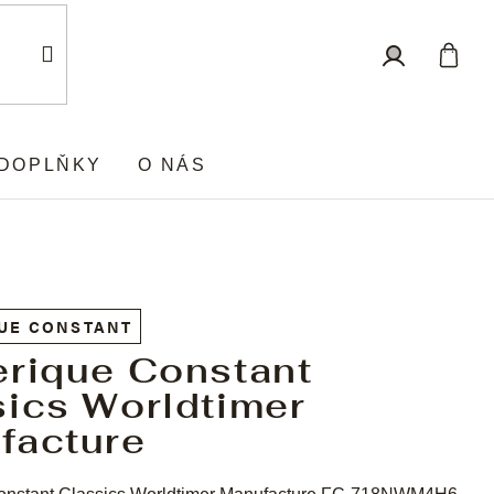
Nákup
Přihlášení
košík
DOPLŇKY
O NÁS
UE CONSTANT
erique Constant
sics Worldtimer
facture