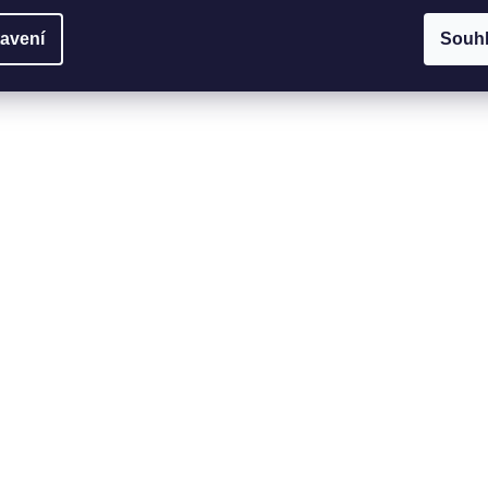
avení
Souh