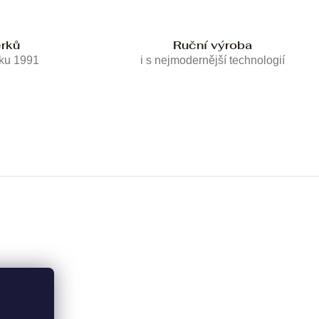
erků
Ruční výroba
oku 1991
i s nejmodernější technologií