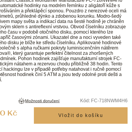
onstant Classics Worldtimer Manufacture FC-718NWM4H6
utomatické hodinky na modrém řemínku z aligátoří kůže s
rošíváním a překlápěcí sponou. Pouzdro z nerezové oceli má
limetrů, průhledné dýnko a zdobenou korunku. Modro-šedý
tivem mapy světa a indikací data na šesté hodině je chráněn
ovým sklem s antireflexní vrstvou. Obvod číselníku zobrazuje
ého času v podobě otočného disku, pomocí kterého lze
napříč časovými zónami. Ukazatel dne a noci vyveden také
ho disku je blíže ke středu číselníku. Aplikované hodinové
polečně s alpha ručkami pokryty luminiscenčním nátěrem
a®, který garantuje perfektní čitelnost za zhoršených
dmínek. Pohon hodinek zajišťuje manufakturní strojek FC-
ickým nátahem a rezervou chodu přibližně 38 hodin. Tento
kcí hackingu lze v případě potřeby natahovat i ručně pomocí
těsnost hodinek činí 5 ATM a jsou tedy odolné proti dešti a
í.
Kód:
FC-718NWM4H6
Možnosti doručení
Měrná
0 Kč
cena: