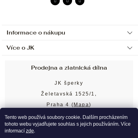
Informace o nákupu
Více o JK
Ochrana osobních údajů
Způsob platby a dopravy
Náš příběh
Prodejna a zlatnická dílna
Sjednání osobní schůzky
Náš tým
Obchodní podmínky
JK šperky
Design a výroba
Puncovní značky
Želetavská 1525/1,
Služby
Cookies
Praha 4 (
Mapa
)
Blog
Více o prodejně
Nejčastější dotazy
Tento web používá soubory cookie. Dalším procházením
tohoto webu vyjadřujete souhlas s jejich používáním. Více
informací
zde
.