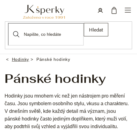
Přejít
na
obsah
Nákupní
Přihlášení
Hledat
košík
Hodinky
Pánské hodinky
Domů
Pánské hodinky
Hodinky jsou mnohem víc než jen nástrojem pro měření
času. Jsou symbolem osobního stylu, vkusu a charakteru.
V dnešním světě, kde každý detail má význam, jsou
pánské hodinky často jediným doplňkem, který muži volí,
aby podtrhli svůj vzhled a vyjádřili svou individualitu.