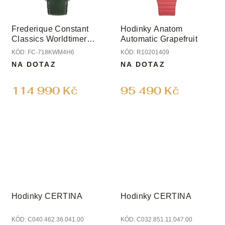
Frederique Constant
Hodinky Anatom
Classics Worldtimer
Automatic Grapefruit
Manufacture Limited
KÓD:
FC-718KWM4H6
KÓD:
R10201409
Edition
NA DOTAZ
NA DOTAZ
114 990 Kč
95 490 Kč
Hodinky CERTINA
Hodinky CERTINA
KÓD:
C040.462.36.041.00
KÓD:
C032.851.11.047.00