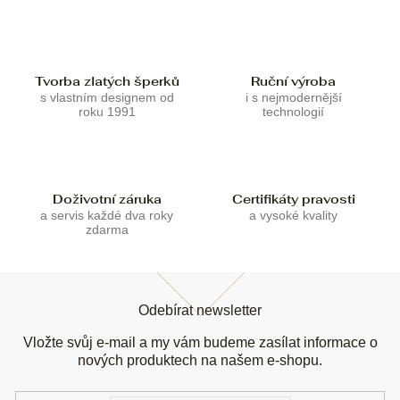
í
í
p
r
v
k
Tvorba zlatých šperků
Ruční výroba
y
s vlastním designem od
i s nejmodernější
v
roku 1991
technologií
ý
p
i
s
u
Doživotní záruka
Certifikáty pravosti
a servis každé dva roky
a vysoké kvality
zdarma
Z
á
Odebírat newsletter
p
a
Vložte svůj e-mail a my vám budeme zasílat informace o
t
nových produktech na našem e-shopu.
í