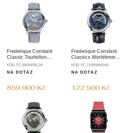
u
ý
k
p
t
i
ů
s
p
r
o
Frederique Constant
Frederique Constant
d
Classic Tourbillon
Classics Worldtimer
u
Manufacture Limited
Manufacture
KÓD:
FC-980MPBL3H
KÓD:
FC-718NWM4H6
k
Edition
NA DOTAZ
NA DOTAZ
t
ů
859 900 Kč
122 500 Kč