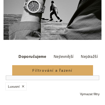
Ř
a
Doporučujeme
Nejlevnější
Nejdražší
z
e
Filtrování a řazení
n
í
p
Luxusní
r
Vymazat filtry
o
d
V