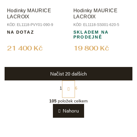
Hodinky MAURICE
Hodinky MAURICE
LACROIX
LACROIX
KÓD:
EL1118-PVY01-090-9
KÓD:
EL1118-SS001-620-5
NA DOTAZ
SKLADEM NA
PRODEJNĚ
21 400 Kč
19 800 Kč
Načíst 20 dalších
S
t
1
6
r
O
á
v
105
položek celkem
n
l
k
Nahoru
á
o
d
v
a
á
c
n