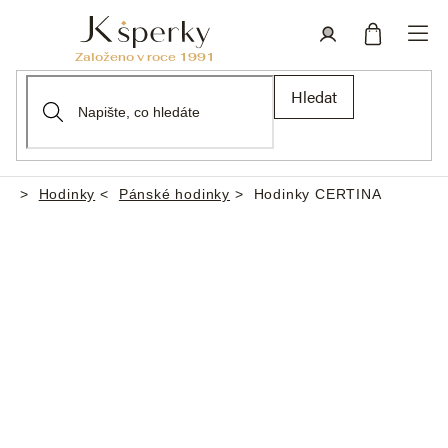
Přejít
na
obsah
Nákupní
Přihlášení
Hledat
košík
Hodinky
Pánské hodinky
Hodinky CERTINA
Domů