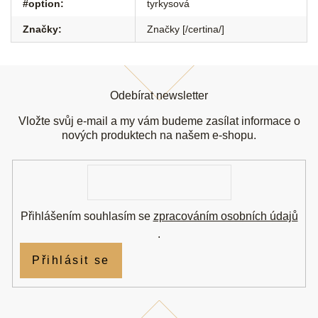
#option
:
tyrkysová
Značky
:
Značky [/certina/]
Z
á
Odebírat newsletter
p
a
Vložte svůj e-mail a my vám budeme zasílat informace o
t
nových produktech na našem e-shopu.
í
E-
mail
Přihlášením souhlasím se
zpracováním osobních údajů
.
Přihlásit se