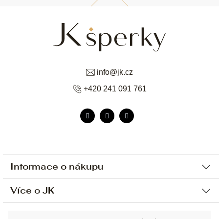
info
@
jk.cz
+420 241 091 761
Informace o nákupu
Více o JK
Ochrana osobních údajů
Způsob platby a dopravy
Náš příběh