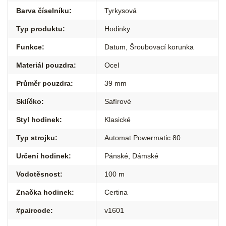
Barva číselníku
:
Tyrkysová
Typ produktu
:
Hodinky
Funkce
:
Datum
,
Šroubovací korunka
Materiál pouzdra
:
Ocel
Průměr pouzdra
:
39 mm
Sklíčko
:
Safírové
Styl hodinek
:
Klasické
Typ strojku
:
Automat Powermatic 80
Určení hodinek
:
Pánské
,
Dámské
Vodotěsnost
:
100 m
Značka hodinek
:
Certina
#paircode
:
v1601