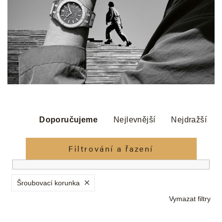
Ř
a
Doporučujeme
Nejlevnější
Nejdražší
z
e
Filtrování a řazení
n
í
p
Šroubovací korunka
r
Vymazat filtry
o
d
V