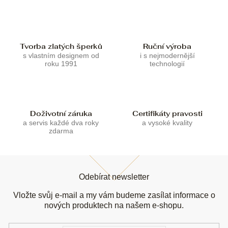
í
í
p
r
v
k
Tvorba zlatých šperků
Ruční výroba
y
s vlastním designem od
i s nejmodernější
v
roku 1991
technologií
ý
p
i
s
u
Doživotní záruka
Certifikáty pravosti
a servis každé dva roky
a vysoké kvality
zdarma
Z
á
Odebírat newsletter
p
a
Vložte svůj e-mail a my vám budeme zasílat informace o
t
nových produktech na našem e-shopu.
í