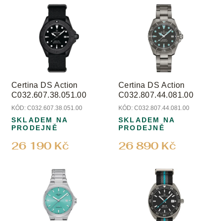
u
ý
k
p
t
i
ů
s
p
r
o
Certina DS Action
Certina DS Action
d
C032.607.38.051.00
C032.807.44.081.00
u
KÓD:
C032.607.38.051.00
KÓD:
C032.807.44.081.00
k
SKLADEM NA
SKLADEM NA
t
PRODEJNĚ
PRODEJNĚ
ů
26 190 Kč
26 890 Kč