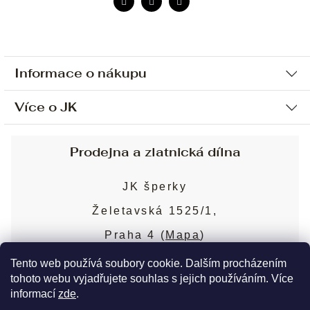
Informace o nákupu
Více o JK
Ochrana osobních údajů
Způsob platby a dopravy
Náš příběh
Prodejna a zlatnická dílna
Sjednání osobní schůzky
Náš tým
Obchodní podmínky
JK šperky
Design a výroba
Puncovní značky
Želetavská 1525/1,
Služby
Cookies
Praha 4 (
Mapa
)
Blog
Více o prodejně
Nejčastější dotazy
Tento web používá soubory cookie. Dalším procházením
tohoto webu vyjadřujete souhlas s jejich používáním. Více
informací
zde
.