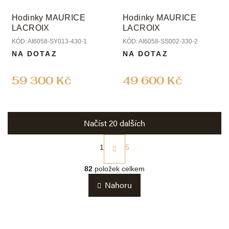
Hodinky MAURICE
Hodinky MAURICE
LACROIX
LACROIX
KÓD:
AI6058-SY013-430-1
KÓD:
AI6058-SS002-330-2
NA DOTAZ
NA DOTAZ
59 300 Kč
49 600 Kč
Načíst 20 dalších
S
t
1
5
r
O
á
v
82
položek celkem
n
l
k
Nahoru
á
o
d
v
a
á
c
n