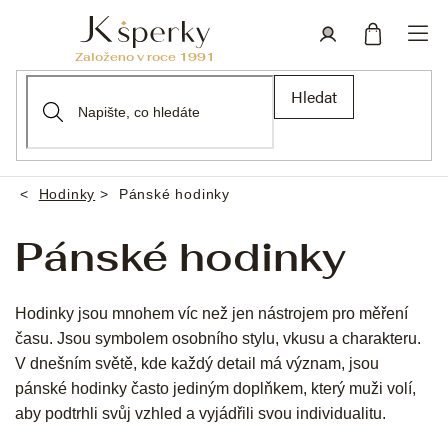
Přejít
na
obsah
Nákupní
Přihlášení
Hledat
košík
Hodinky
Pánské hodinky
Domů
Pánské hodinky
Hodinky jsou mnohem víc než jen nástrojem pro měření
času. Jsou symbolem osobního stylu, vkusu a charakteru.
V dnešním světě, kde každý detail má význam, jsou
pánské hodinky často jediným doplňkem, který muži volí,
aby podtrhli svůj vzhled a vyjádřili svou individualitu.