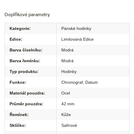
Doplňkové parametry
Kategorie
:
Pánské hodinky
Edice
:
Limitovaná Edice
Barva číselníku
:
Modrá
Barva řemínku
:
Modrá
Typ produktu
:
Hodinky
Funkce
:
Chronograf
,
Datum
Materiál pouzdra
:
Ocel
Průměr pouzdra
:
42 mm
Řemínek
:
Kůže
Sklíčko
:
Safírové