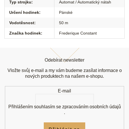
Typ strojku
:
Automat / Automatický nátah
Určení hodinek
:
Pánské
Vodotěsnost
:
50 m
Značka hodinek
:
Frederique Constant
Z
á
Odebírat newsletter
p
a
Vložte svůj e-mail a my vám budeme zasílat informace o
t
nových produktech na našem e-shopu.
í
E-mail
Přihlášením souhlasím se
zpracováním osobních údajů
.