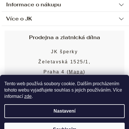
Informace o nákupu
Více o JK
Ochrana osobních údajů
Způsob platby a dopravy
Náš příběh
Prodejna a zlatnická dílna
Sjednání osobní schůzky
Náš tým
Obchodní podmínky
JK šperky
Design a výroba
Puncovní značky
Želetavská 1525/1,
Služby
Cookies
Praha 4 (
Mapa
)
Blog
Více o prodejně
Nejčastější dotazy
Tento web používá soubory cookie. Dalším procházením
tohoto webu vyjadřujete souhlas s jejich používáním. Více
informací
zde
.
Copyright 2026
JK šperky
. Všechna práva
Nastavení
vyhrazena.
Upravit nastavení cookies