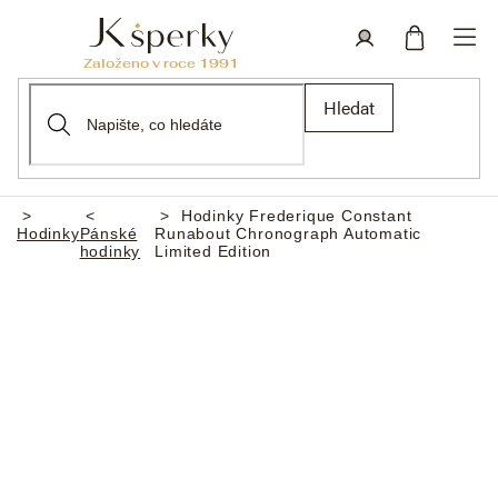
Přejít
na
obsah
Nákupní
Přihlášení
Hledat
košík
Hodinky Frederique Constant
Domů
Hodinky
Pánské
Runabout Chronograph Automatic
hodinky
Limited Edition