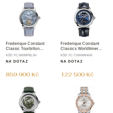
u
ý
k
p
t
i
ů
s
p
r
o
Frederique Constant
Frederique Constant
d
Classic Tourbillon
Classics Worldtimer
u
Manufacture Limited
Manufacture
KÓD:
FC-980MPBL3H
KÓD:
FC-718NWM4H6
k
Edition
NA DOTAZ
NA DOTAZ
t
ů
859 900 Kč
122 500 Kč