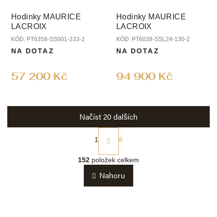
Hodinky MAURICE
Hodinky MAURICE
LACROIX
LACROIX
KÓD:
PT6358-SS001-333-2
KÓD:
PT6038-SSL24-130-2
NA DOTAZ
NA DOTAZ
57 200 Kč
94 900 Kč
Načíst 20 dalších
S
t
1
8
r
O
á
v
152
položek celkem
n
l
k
Nahoru
á
o
d
v
a
á
c
n