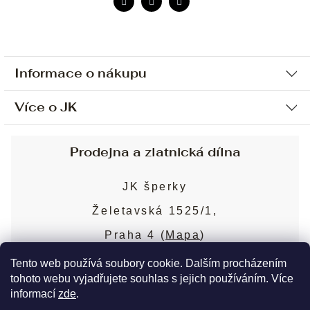
Informace o nákupu
Více o JK
Ochrana osobních údajů
Způsob platby a dopravy
Náš příběh
Prodejna a zlatnická dílna
Sjednání osobní schůzky
Náš tým
Obchodní podmínky
JK šperky
Design a výroba
Puncovní značky
Želetavská 1525/1,
Služby
Cookies
Praha 4 (
Mapa
)
Blog
Více o prodejně
Nejčastější dotazy
Tento web používá soubory cookie. Dalším procházením
tohoto webu vyjadřujete souhlas s jejich používáním. Více
informací
zde
.