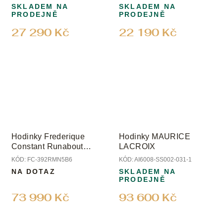
SKLADEM NA
SKLADEM NA
PRODEJNĚ
PRODEJNĚ
27 290 Kč
22 190 Kč
Hodinky Frederique
Hodinky MAURICE
Constant Runabout
LACROIX
Chronograph Automatic
KÓD:
FC-392RMN5B6
KÓD:
AI6008-SS002-031-1
Limited Edition
NA DOTAZ
SKLADEM NA
PRODEJNĚ
73 990 Kč
93 600 Kč