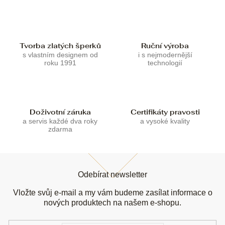
í
í
p
r
v
k
Tvorba zlatých šperků
Ruční výroba
y
s vlastním designem od
i s nejmodernější
v
roku 1991
technologií
ý
p
i
s
u
Doživotní záruka
Certifikáty pravosti
a servis každé dva roky
a vysoké kvality
zdarma
Z
á
Odebírat newsletter
p
a
Vložte svůj e-mail a my vám budeme zasílat informace o
t
nových produktech na našem e-shopu.
í