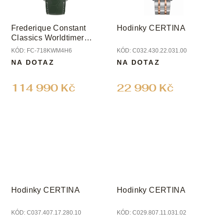
Frederique Constant
Hodinky CERTINA
Classics Worldtimer
Manufacture Limited
KÓD:
FC-718KWM4H6
KÓD:
C032.430.22.031.00
Edition
NA DOTAZ
NA DOTAZ
114 990 Kč
22 990 Kč
Hodinky CERTINA
Hodinky CERTINA
KÓD:
C037.407.17.280.10
KÓD:
C029.807.11.031.02