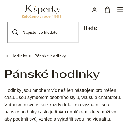
Přejít
na
obsah
Nákupní
Přihlášení
Hledat
košík
Hodinky
Pánské hodinky
Domů
Pánské hodinky
Hodinky jsou mnohem víc než jen nástrojem pro měření
času. Jsou symbolem osobního stylu, vkusu a charakteru.
V dnešním světě, kde každý detail má význam, jsou
pánské hodinky často jediným doplňkem, který muži volí,
aby podtrhli svůj vzhled a vyjádřili svou individualitu.