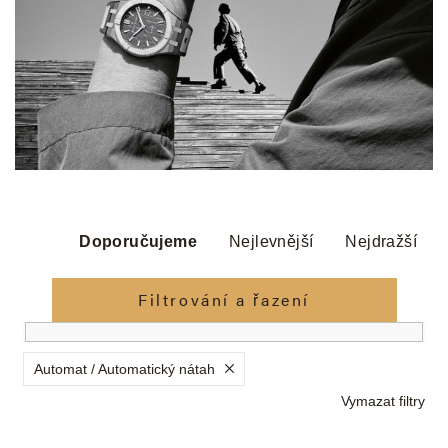
Ř
a
Doporučujeme
Nejlevnější
Nejdražší
z
e
Filtrování a řazení
n
í
p
Automat / Automatický nátah
r
Vymazat filtry
o
d
V