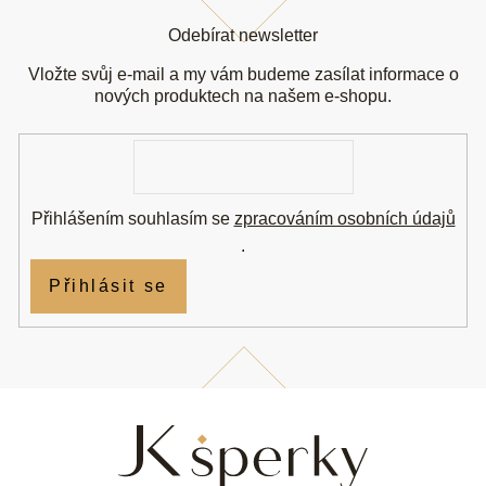
Z
á
Odebírat newsletter
p
a
Vložte svůj e-mail a my vám budeme zasílat informace o
t
nových produktech na našem e-shopu.
í
E-
mail
Přihlášením souhlasím se
zpracováním osobních údajů
.
Přihlásit se