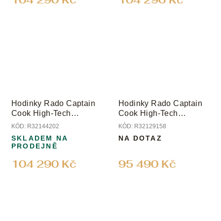
Hodinky Rado Captain
Hodinky Rado Captain
Cook High-Tech
Cook High-Tech
Ceramic Diver
Ceramic Diver
KÓD:
R32144202
KÓD:
R32129158
SKLADEM NA
NA DOTAZ
PRODEJNĚ
104 290 Kč
95 490 Kč