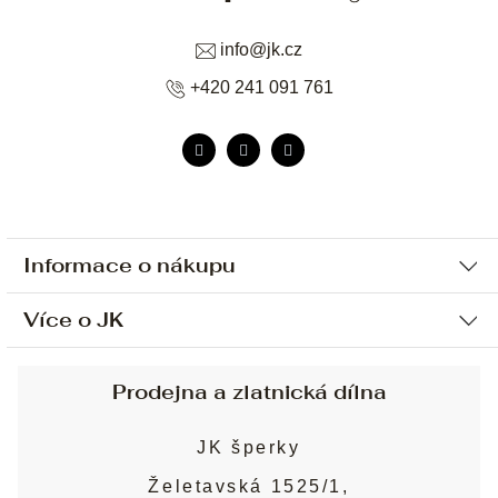
info
@
jk.cz
+420 241 091 761
Informace o nákupu
Více o JK
Ochrana osobních údajů
Způsob platby a dopravy
Náš příběh
Prodejna a zlatnická dílna
Sjednání osobní schůzky
Náš tým
Obchodní podmínky
JK šperky
Design a výroba
Puncovní značky
Želetavská 1525/1,
Služby