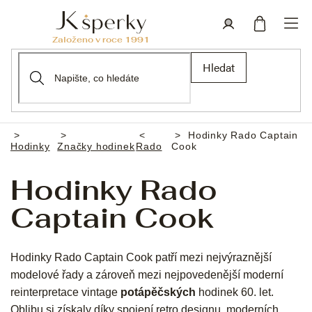
Přejít
na
obsah
Nákupní
Přihlášení
Hledat
košík
Hodinky Rado Captain
Domů
Hodinky
Značky hodinek
Rado
Cook
Hodinky Rado
Captain Cook
Hodinky Rado Captain Cook patří mezi nejvýraznější
modelové řady a zároveň mezi nejpovedenější moderní
reinterpretace vintage
potápěčských
hodinek 60. let.
Oblibu si získaly díky spojení retro designu, moderních