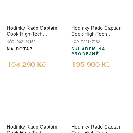
Hodinky Rado Captain
Hodinky Rado Captain
Cook High-Tech
Cook High-Tech
Ceramic Diver
Ceramic Limited Edition
KÓD:
R32129152
KÓD:
R32147162
NA DOTAZ
SKLADEM NA
PRODEJNĚ
104 290 Kč
135 900 Kč
Hodinky Rado Captain
Hodinky Rado Captain
Cook High-Tech
Cook High-Tech