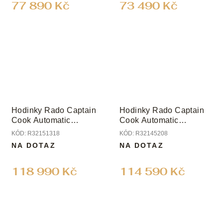
77 890 Kč
73 490 Kč
Hodinky Rado Captain
Hodinky Rado Captain
Cook Automatic
Cook Automatic
Chronograph
Chronograph
KÓD:
R32151318
KÓD:
R32145208
NA DOTAZ
NA DOTAZ
118 990 Kč
114 590 Kč