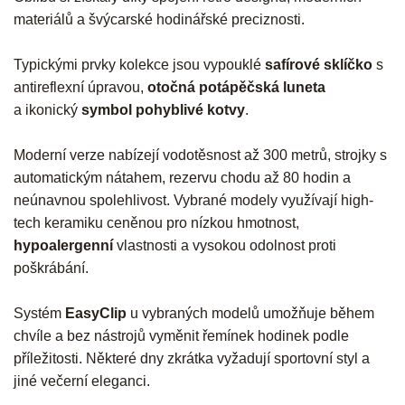
materiálů a švýcarské hodinářské preciznosti.
Typickými prvky kolekce jsou vypouklé
safírové sklíčko
s
antireflexní úpravou,
otočná potápěčská luneta
a ikonický
symbol pohyblivé kotvy
.
Moderní verze nabízejí vodotěsnost až 300 metrů, strojky s
automatickým nátahem, rezervu chodu až 80 hodin a
neúnavnou spolehlivost. Vybrané modely využívají high-
tech keramiku ceněnou pro nízkou hmotnost,
hypoalergenní
vlastnosti a vysokou odolnost proti
poškrábání.
Systém
EasyClip
u vybraných modelů umožňuje během
chvíle a bez nástrojů vyměnit řemínek hodinek podle
příležitosti. Některé dny zkrátka vyžadují sportovní styl a
jiné večerní eleganci.