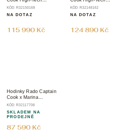
Ceramic Skeleton
Ceramic Skeleton
KÓD:
R32150168
KÓD:
R32148162
NA DOTAZ
NA DOTAZ
115 990 Kč
124 890 Kč
Hodinky Rado Captain
Cook x Marina
Hoermanseder
KÓD:
R32117708
Heartbeat
SKLADEM NA
PRODEJNĚ
87 590 Kč