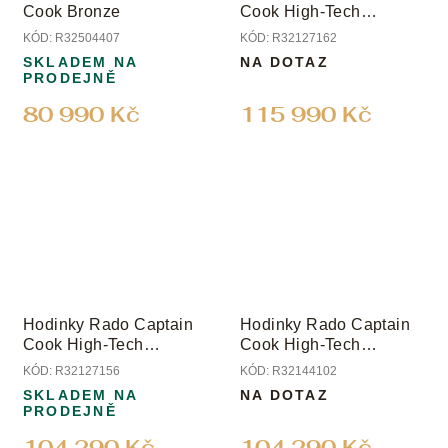
Cook Bronze
Cook High-Tech
Ceramic
KÓD:
R32504407
KÓD:
R32127162
SKLADEM NA
NA DOTAZ
PRODEJNĚ
80 990 Kč
115 990 Kč
Hodinky Rado Captain
Hodinky Rado Captain
Cook High-Tech
Cook High-Tech
Ceramic
Ceramic Diver
KÓD:
R32127156
KÓD:
R32144102
SKLADEM NA
NA DOTAZ
PRODEJNĚ
104 290 Kč
104 290 Kč