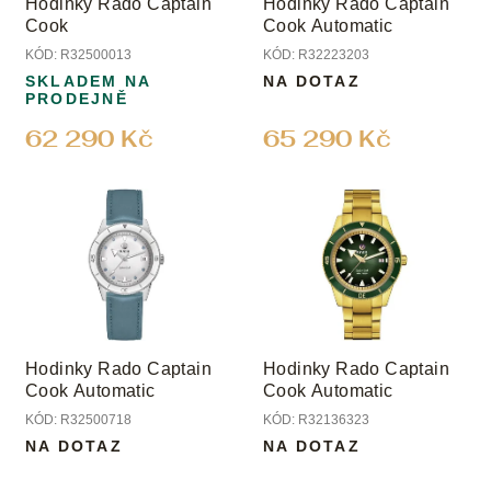
Hodinky Rado Captain
Hodinky Rado Captain
d
Cook
Cook Automatic
u
KÓD:
R32500013
KÓD:
R32223203
k
SKLADEM NA
NA DOTAZ
t
PRODEJNĚ
ů
62 290 Kč
65 290 Kč
Hodinky Rado Captain
Hodinky Rado Captain
Cook Automatic
Cook Automatic
KÓD:
R32500718
KÓD:
R32136323
NA DOTAZ
NA DOTAZ