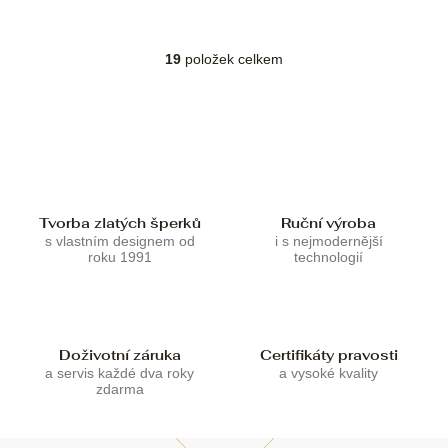
19
položek celkem
O
v
l
á
d
a
c
í
p
Tvorba zlatých šperků
Ruční výroba
r
s vlastním designem od
i s nejmodernější
roku 1991
technologií
v
k
y
v
ý
Doživotní záruka
Certifikáty pravosti
p
a servis každé dva roky
a vysoké kvality
i
zdarma
s
u