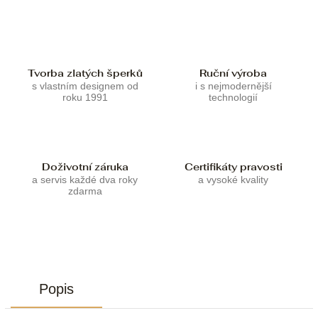
Tvorba zlatých šperků
Ruční výroba
s vlastním designem od
i s nejmodernější
roku 1991
technologií
Doživotní záruka
Certifikáty pravosti
a servis každé dva roky
a vysoké kvality
zdarma
Popis