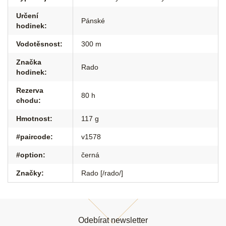
Určení
Pánské
hodinek
:
Vodotěsnost
:
300 m
Značka
Rado
hodinek
:
Rezerva
80 h
chodu
:
Hmotnost
:
117 g
#paircode
:
v1578
#option
:
černá
Značky
:
Rado [/rado/]
Z
á
Odebírat newsletter