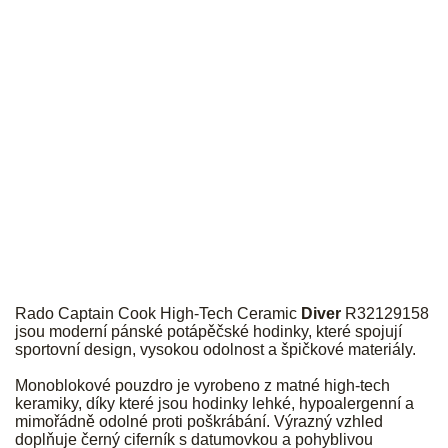
RADO
Rado Captain Cook High-Tech Ceramic
Diver
R32129158
jsou moderní pánské potápěčské hodinky, které spojují
sportovní design, vysokou odolnost a špičkové materiály.
Monoblokové pouzdro je vyrobeno z matné high-tech
keramiky, díky které jsou hodinky lehké, hypoalergenní a
mimořádně odolné proti poškrábání. Výrazný vzhled
doplňuje černý ciferník s datumovkou a pohyblivou