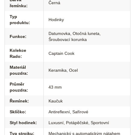
Černá
řemínku
:
Typ
Hodinky
produktu
:
Datumovka
,
Otočná luneta
,
Funkce
:
Šroubovací korunka
Kolekce
Captain Cook
Rado
:
Materiál
Keramika
,
Ocel
pouzdra
:
Průměr
43 mm
pouzdra
:
Řemínek
:
Kaučuk
Sklíčko
:
Antireflexní
,
Safírové
Styl hodinek
:
Luxusní
,
Potápěčské
,
Sportovní
Typ strojku
:
Mechanický s automatickým nátahem