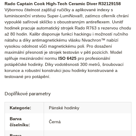
Rado Captain Cook High-Tech Ceramic Diver R32129158
Výbornou čitelnost zajišťují ručičky a aplikované indexy s
luminiscenční vrstvou Super-LumiNova®, zatímco ciferník chrání
vypouklé safírové sklíčko s oboustranným antireflexem. Uvnitř
hodinek pracuje automatický strojek Rado R763 s rezervou chodu
až 80 hodin. Kalibr disponuje funkcí hackingu i možností ručního
nátahu a díky antimagnetickému vlásku Nivachron™ nabízí
vysokou odolnost vůči magnetickému poli. Pro dosažení
maximální přesnosti je strojek testován v pěti pozicích. Model
splňuje mezinárodní normu
ISO 6425
pro profesionální
potápěčské hodinky. Díky vodotěsnosti 300 metrů, šroubovací
korunce a robustní konstrukci jsou hodinky konstruované a
testované pro potápění.
Doplňkové parametry
Kategorie
:
Pánské hodinky
Barva
Černá
číselníku
:
Barva