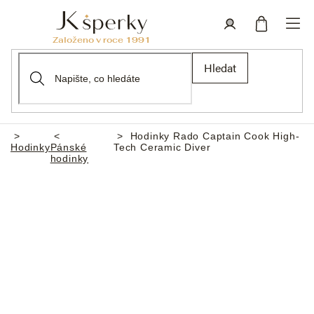
Přejít
na
obsah
Nákupní
Přihlášení
Hledat
košík
Hodinky Rado Captain Cook High-
Domů
Hodinky
Pánské
Tech Ceramic Diver
hodinky