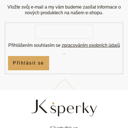
p
a
Vložte svůj e-mail a my vám budeme zasílat informace o
t
nových produktech na našem e-shopu.
í
E-
mail
Přihlášením souhlasím se
zpracováním osobních údajů
.
Přihlásit se