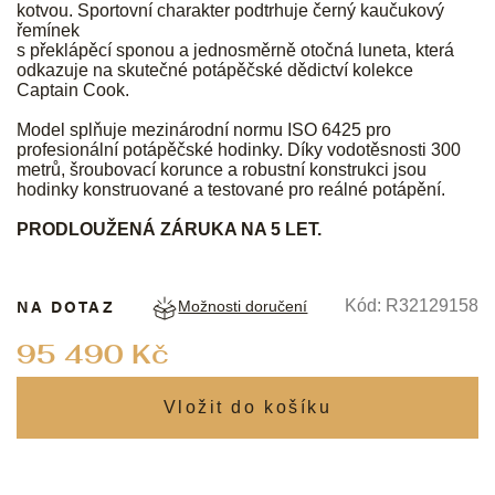
kotvou. Sportovní charakter podtrhuje černý kaučukový
řemínek
s překlápěcí sponou a jednosměrně otočná luneta, která
odkazuje na skutečné potápěčské dědictví kolekce
Captain Cook.
Model splňuje mezinárodní normu ISO 6425 pro
profesionální potápěčské hodinky. Díky vodotěsnosti 300
metrů, šroubovací korunce a robustní konstrukci jsou
hodinky konstruované a testované pro reálné potápění.
PRODLOUŽENÁ ZÁRUKA NA 5 LET.
NA DOTAZ
Kód:
R32129158
Možnosti doručení
Měrná
95 490 Kč
cena: