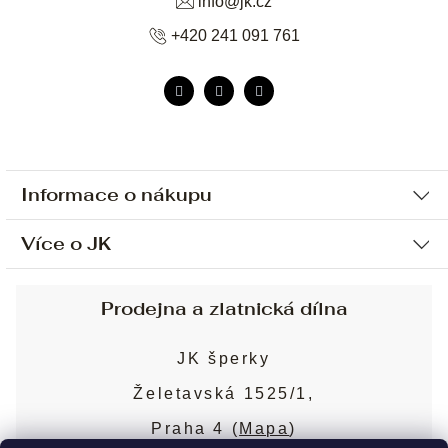
info
@
jk.cz
+420 241 091 761
Informace o nákupu
Více o JK
Ochrana osobních údajů
Způsob platby a dopravy
Náš příběh
Prodejna a zlatnická dílna
Sjednání osobní schůzky
Náš tým
Obchodní podmínky
JK šperky
Design a výroba
Puncovní značky
Želetavská 1525/1,
Služby
Cookies
Praha 4 (
Mapa
)
Blog