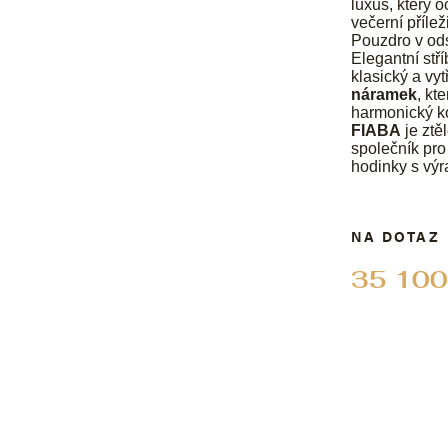
luxus, který 
večerní příleži
Pouzdro v od
Elegantní stří
klasický a vy
náramek
, kt
harmonický kon
FIABA
je ztě
společník pro
hodinky s vý
NA DOTAZ
35 100