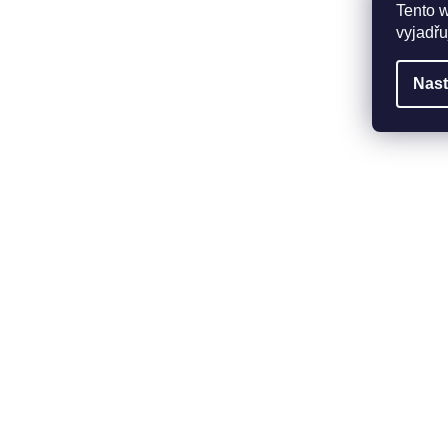
Tento 
vyjadřu
Nast