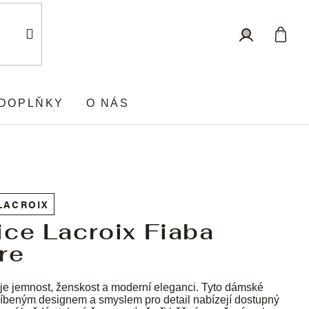
Nákup
Přihlášení
košík
DOPLŇKY
O NÁS
LACROIX
ice Lacroix Fiaba
re
je jemnost, ženskost a moderní eleganci. Tyto dámské
říbeným designem a smyslem pro detail nabízejí dostupný