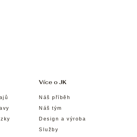
Více o JK
ajů
Náš příběh
ravy
Náš tým
ůzky
Design a výroba
Služby