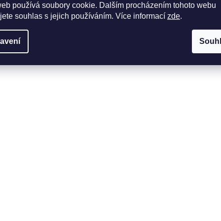
web používá soubory cookie. Dalším procházením tohoto webu
jete souhlas s jejich používáním. Více informací
zde
.
avení
Souh