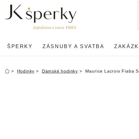
Přejít
na
obsah
ŠPERKY
ZÁSNUBY A SVATBA
ZAKÁZK
Hodinky
Dámské hodinky
Maurice Lacroix Fiaba 
Domů