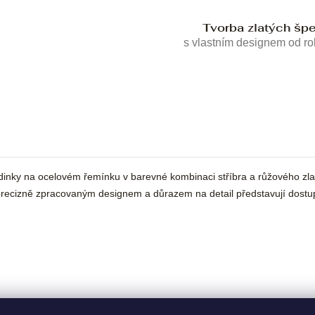
Tvorba zlatých šp
s vlastním designem od r
nky na ocelovém řemínku v barevné kombinaci stříbra a růžového zlata
precizně zpracovaným designem a důrazem na detail představují dostupný