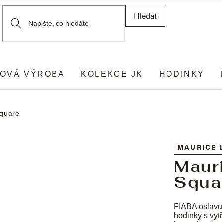
Hledat
OVÁ VÝROBA
KOLEKCE JK
HODINKY
Square
MAURICE 
Maur
Squa
FIABA oslavu
hodinky s vyt