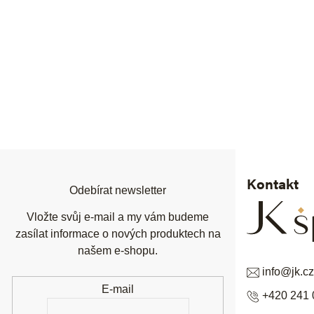
Z
á
p
a
t
í
Kontakt
Odebírat newsletter
Vložte svůj e-mail a my vám budeme
zasílat informace o nových produktech na
našem e-shopu.
info
@
jk.cz
E-mail
+420 241 