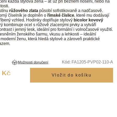
ocení každá stylová žena – ať už při běžném nošení, nebo na
tosti.
stínu
růžového zlata
působí sofistikovaně a nadčasově.
brný
číselník je doplněn o
římské číslice
, které mu dodávají
tříbený vzhled. Hodinky doplňuje stylový
bicolor kovový
erý kombinuje ocel s růžově zlacenými prvky a vytváří
trast i jemný lesk, ideální pro formální i volnočasové využití.
lesněním ženského šarmu, vkusu a lehkosti – ideální
 moderní ženu, která hledá stylové a zároveň praktické
razem.
Kód:
FA1205-PVP02-110-A
Možnosti doručení
Měrná
 Kč
cena: