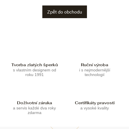
Zpět do obchodu
Tvorba zlatých šperků
Ruční výroba
s vlastním designem od
i s nejmodernější
roku 1991
technologií
Doživotní záruka
Certifikáty pravosti
a servis každé dva roky
a vysoké kvality
zdarma