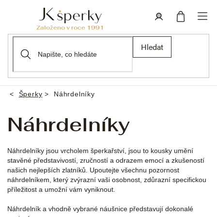
Přejít
na
obsah
Nákupní
Přihlášení
Hledat
košík
Šperky
Náhrdelníky
Domů
Náhrdelníky
Náhrdelníky jsou vrcholem šperkařství, jsou to kousky umění
stavěné představivostí, zručností a odrazem emocí a zkušeností
našich nejlepších zlatníků. Upoutejte všechnu pozornost
náhrdelníkem, který zvýrazní vaši osobnost, zdůrazní specifickou
příležitost a umožní vám vyniknout.
Náhrdelník a vhodně vybrané náušnice představují dokonalé