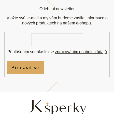
Z
á
Odebírat newsletter
p
a
Vložte svůj e-mail a my vám budeme zasílat informace o
t
nových produktech na našem e-shopu.
í
E-
mail
Přihlášením souhlasím se
zpracováním osobních údajů
.
Přihlásit se