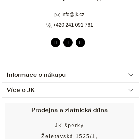
info
@
jk.cz
+420 241 091 761
Informace o nákupu
Více o JK
Ochrana osobních údajů
Způsob platby a dopravy
Náš příběh
Prodejna a zlatnická dílna
Sjednání osobní schůzky
Náš tým
Obchodní podmínky
JK šperky
Design a výroba
Puncovní značky
Želetavská 1525/1,
Služby