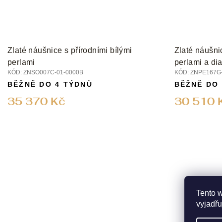
Zlaté náušnice s přírodními bílými
Zlaté náušnic
perlami
perlami a di
KÓD:
ZNSO007C-01-0000B
KÓD:
ZNPE167G-
BĚŽNĚ DO 4 TÝDNŮ
BĚŽNĚ DO
35 370 Kč
30 510 
Tento 
vyjadřu