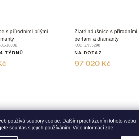
e s přírodními bílými
Zlaté náušnice s přírodním
amanty
perlami a diamanty
01-1000B
KÓD:
ZN55298
 4 TÝDNŮ
NA DOTAZ
Kč
97 020 Kč
web používá soubory cookie. Dalším procházením tohoto webu
jete souhlas s jejich používáním. Více informací
zde
.