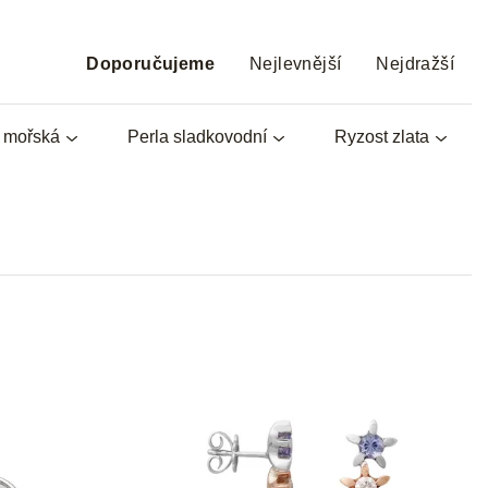
Ř
a
Doporučujeme
Nejlevnější
Nejdražší
z
e
a mořská
Perla sladkovodní
Ryzost zlata
n
í
p
r
o
d
u
k
t
ů