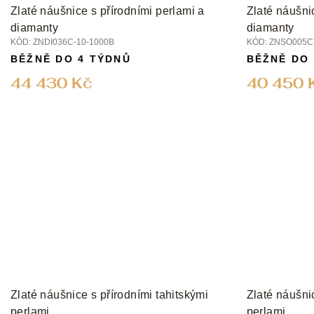
Zlaté náušnice s přírodními perlami a
Zlaté náušni
diamanty
diamanty
KÓD:
ZNDI036C-10-1000B
KÓD:
ZNSO005C-
BĚŽNĚ DO 4 TÝDNŮ
BĚŽNĚ DO
44 430 Kč
40 450 
Zlaté náušnice s přírodními tahitskými
Zlaté náušni
perlami
perlami