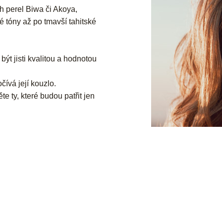
h perel Biwa či Akoya,
é tóny až po tmavší tahitské
ýt jisti kvalitou a hodnotou
čívá její kouzlo.
e ty, které budou patřit jen