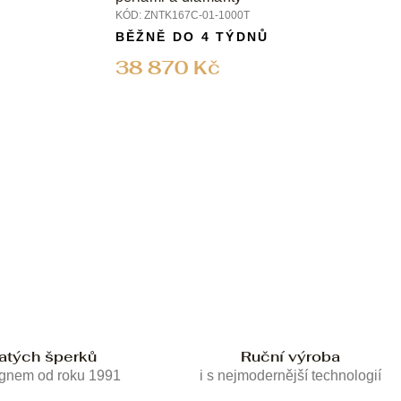
KÓD:
ZNTK167C-01-1000T
BĚŽNĚ DO 4 TÝDNŮ
38 870 Kč
latých šperků
Ruční výroba
ignem od roku 1991
i s nejmodernější technologií