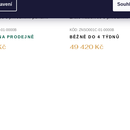
avení
Souh
ce s přírodními perlami
Zlaté náušnice s přírodními
01-0000B
KÓD:
ZNSO001C-01-0000B
NA PRODEJNĚ
BĚŽNĚ DO 4 TÝDNŮ
Kč
49 420 Kč