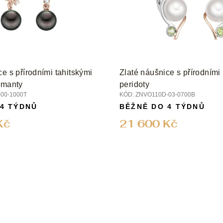
ce s přírodními tahitskými
Zlaté náušnice s přírodními
amanty
peridoty
00-1000T
KÓD:
ZNVO110D-03-0700B
 4 TÝDNŮ
BĚŽNĚ DO 4 TÝDNŮ
Kč
21 600 Kč