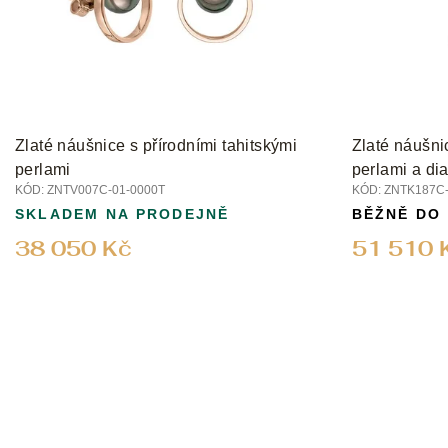
r
o
d
u
k
t
Zlaté náušnice s přírodními tahitskými
Zlaté náušni
ů
perlami
perlami a di
KÓD:
ZNTV007C-01-0000T
KÓD:
ZNTK187C-
SKLADEM NA PRODEJNĚ
BĚŽNĚ DO
38 050 Kč
51 510 