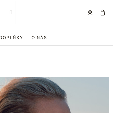
Nákup
Přihlášení
košík
DOPLŇKY
O NÁS