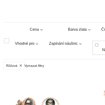
Cena
Barva zlata
Či
Vhodné pro
Zapínání náušnic
N
Růžová
Vymazat filtry
V
ý
p
i
s
p