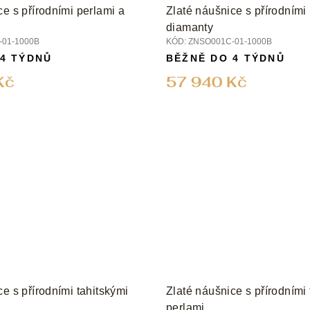
ce s přírodními perlami a
Zlaté náušnice s přírodními
diamanty
01-1000B
KÓD:
ZNSO001C-01-1000B
 4 TÝDNŮ
BĚŽNĚ DO 4 TÝDNŮ
Kč
57 940 Kč
ce s přírodními tahitskými
Zlaté náušnice s přírodními 
perlami