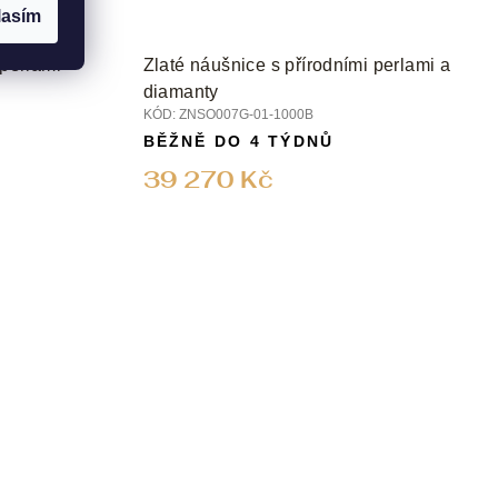
lasím
 perlami
Zlaté náušnice s přírodními perlami a
diamanty
KÓD:
ZNSO007G-01-1000B
BĚŽNĚ DO 4 TÝDNŮ
39 270 Kč