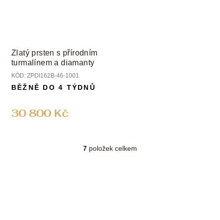
Zlatý prsten s přírodním
turmalínem a diamanty
KÓD:
ZPDI162B-46-1001
BĚŽNĚ DO 4 TÝDNŮ
30 800 Kč
7
položek celkem
O
v
l
á
d
a
c