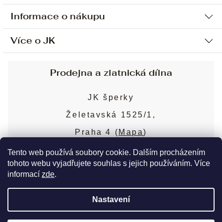
Informace o nákupu
Více o JK
Ochrana osobních údajů
Způsob platby a dopravy
Náš příběh
Prodejna a zlatnická dílna
Sjednání osobní schůzky
Náš tým
Obchodní podmínky
JK šperky
Design a výroba
Puncovní značky
Želetavská 1525/1,
Služby
Cookies
Praha 4 (
Mapa
)
Blog
Více o prodejně
Nejčastější dotazy
Tento web používá soubory cookie. Dalším procházením
tohoto webu vyjadřujete souhlas s jejich používáním. Více
informací
zde
.
Copyright 2026
JK šperky
. Všechna práva
Nastavení
vyhrazena.
Upravit nastavení cookies