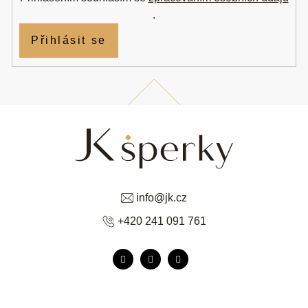
.
Přihlásit se
info
@
jk.cz
+420 241 091 761