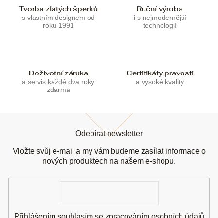
í
p
Tvorba zlatých šperků
Ruční výroba
r
s vlastním designem od
i s nejmodernější
roku 1991
technologií
v
k
y
v
ý
Doživotní záruka
Certifikáty pravosti
p
a servis každé dva roky
a vysoké kvality
i
zdarma
s
u
Z
á
Odebírat newsletter
p
a
Vložte svůj e-mail a my vám budeme zasílat informace o
t
nových produktech na našem e-shopu.
í
E-
mail
Přihlášením souhlasím se
zpracováním osobních údajů