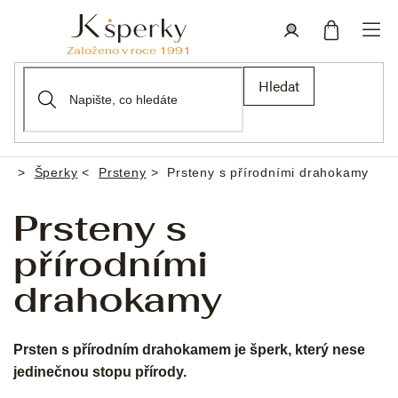
Přejít
na
obsah
Nákupní
Přihlášení
Hledat
košík
Šperky
Prsteny
Prsteny s přírodními drahokamy
Domů
Prsteny s
přírodními
drahokamy
Prsten s přírodním drahokamem je šperk, který nese
jedinečnou stopu přírody.