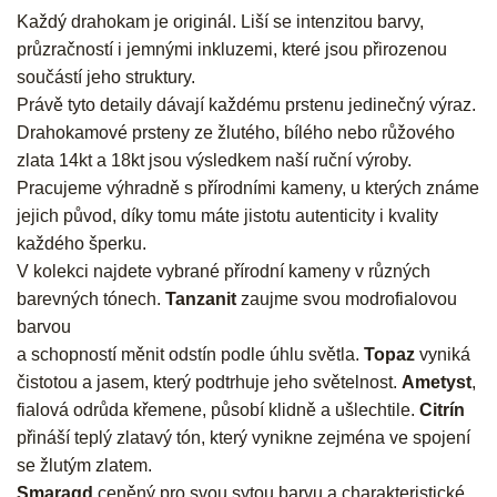
Každý drahokam je originál. Liší se intenzitou barvy,
průzračností i jemnými inkluzemi, které jsou přirozenou
součástí jeho struktury.
Právě tyto detaily dávají každému prstenu jedinečný výraz.
Drahokamové prsteny ze žlutého, bílého nebo růžového
zlata 14kt a 18kt jsou výsledkem naší ruční výroby.
Pracujeme výhradně s přírodními kameny, u kterých známe
jejich původ, díky tomu máte jistotu autenticity i kvality
každého šperku.
V kolekci najdete vybrané přírodní kameny v různých
barevných tónech.
Tanzanit
zaujme svou modrofialovou
barvou
a schopností měnit odstín podle úhlu světla.
Topaz
vyniká
čistotou a jasem, který podtrhuje jeho světelnost.
Ametyst
,
fialová odrůda křemene, působí klidně a ušlechtile.
Citrín
přináší teplý zlatavý tón, který vynikne zejména ve spojení
se žlutým zlatem.
Smaragd
ceněný pro svou sytou barvu a charakteristické