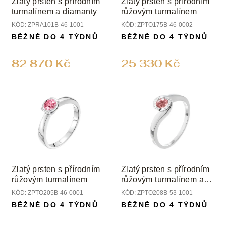
Zlatý prsten s přírodním
Zlatý prsten s přírodním
d
turmalínem a diamanty
růžovým turmalínem
u
KÓD:
ZPRA101B-46-1001
KÓD:
ZPTO175B-46-0002
k
BĚŽNĚ DO 4 TÝDNŮ
BĚŽNĚ DO 4 TÝDNŮ
t
ů
82 870 Kč
25 330 Kč
Zlatý prsten s přírodním
Zlatý prsten s přírodním
růžovým turmalínem
růžovým turmalínem a
diamanty
KÓD:
ZPTO205B-46-0001
KÓD:
ZPTO208B-53-1001
BĚŽNĚ DO 4 TÝDNŮ
BĚŽNĚ DO 4 TÝDNŮ