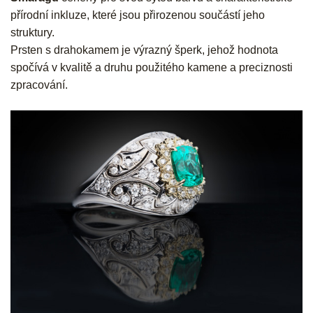
přírodní inkluze, které jsou přirozenou součástí jeho
struktury.
Prsten s drahokamem je výrazný šperk, jehož hodnota
spočívá v kvalitě a druhu použitého kamene a preciznosti
zpracování.