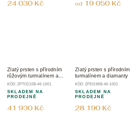
24 030 Kč
19 050 Kč
od
Zlatý prsten s přírodním
Zlatý prsten s přírodním
růžovým turmalínem a
turmalínem a diamanty
diamanty
KÓD:
ZPTO210B-46-1001
KÓD:
ZPDI196B-46-1001
SKLADEM NA
SKLADEM NA
PRODEJNĚ
PRODEJNĚ
41 930 Kč
28 190 Kč