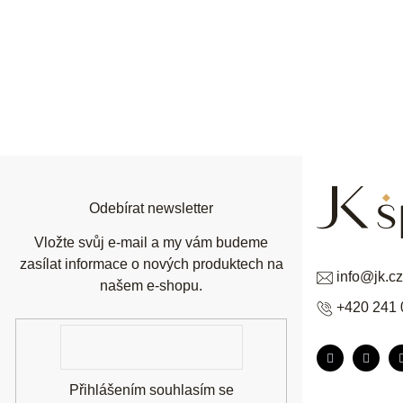
Z
á
p
a
t
í
Odebírat newsletter
Vložte svůj e-mail a my vám budeme
zasílat informace o nových produktech na
info
@
jk.cz
našem e-shopu.
+420 241 
E-
mail
Přihlášením souhlasím se