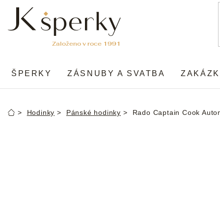
Přejít
na
obsah
ŠPERKY
ZÁSNUBY A SVATBA
ZAKÁZK
Hodinky
Pánské hodinky
Rado Captain Cook Auto
Domů