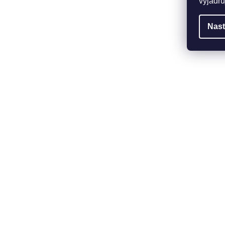
vyjadřu
Nast