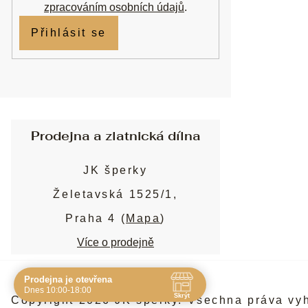
zpracováním osobních údajů
.
Přihlásit se
Prodejna a zlatnická dílna
JK šperky
Želetavská 1525/1,
Praha 4 (
Mapa
)
Více o prodejně
Prodejna je otevřena
Navštivte nás osobně
Dnes 10:00-18:00
Skrýt
Copyright 2026
JK šperky
. Všechna práva vy
Čas
Pauza