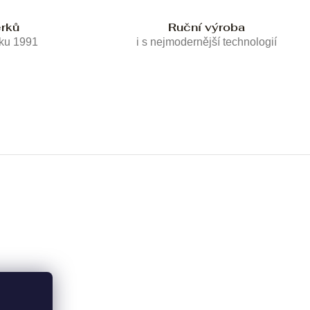
erků
Ruční výroba
oku 1991
i s nejmodernější technologií