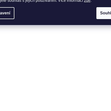
jete souhlas s jejich používáním. Více informací
zde
.
avení
Souh