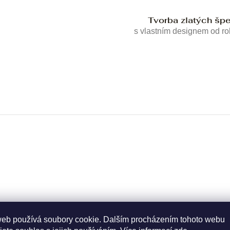
Tvorba zlatých šp
s vlastním designem od r
web používá soubory cookie. Dalším procházením tohoto webu