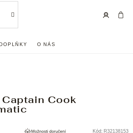
Nákup
Přihlášení
košík
DOPLŇKY
O NÁS
 Captain Cook
matic
Kód:
R32138153
Možnosti doručení