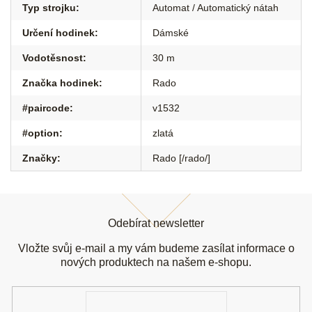
Typ strojku
:
Automat / Automatický nátah
Určení hodinek
:
Dámské
Vodotěsnost
:
30 m
Značka hodinek
:
Rado
#paircode
:
v1532
#option
:
zlatá
Značky
:
Rado [/rado/]
Z
á
Odebírat newsletter
p
a
Vložte svůj e-mail a my vám budeme zasílat informace o
t
nových produktech na našem e-shopu.
í
E-
mail