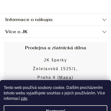
Informace o nákupu
Více o JK
Ochrana osobních údajů
Způsob platby a dopravy
Náš příběh
Prodejna a zlatnická dílna
Sjednání osobní schůzky
Náš tým
Obchodní podmínky
JK šperky
Design a výroba
Puncovní značky
Želetavská 1525/1,
Služby
Cookies
Praha 4 (
Mapa
)
Blog
Více o prodejně
Nejčastější dotazy
Tento web používá soubory cookie. Dalším procházením
tohoto webu vyjadřujete souhlas s jejich používáním. Více
informací
zde
.
Copyright 2026
JK šperky
. Všechna práva