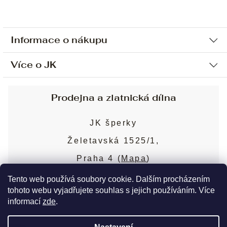
Informace o nákupu
Více o JK
Ochrana osobních údajů
Způsob platby a dopravy
Náš příběh
Prodejna a zlatnická dílna
Sjednání osobní schůzky
Náš tým
Obchodní podmínky
JK šperky
Design a výroba
Puncovní značky
Želetavská 1525/1,
Služby
Cookies
Praha 4 (
Mapa
)
Blog
Více o prodejně
Nejčastější dotazy
Tento web používá soubory cookie. Dalším procházením
tohoto webu vyjadřujete souhlas s jejich používáním. Více
informací
zde
.
Copyright 2026
JK šperky
. Všechna práva