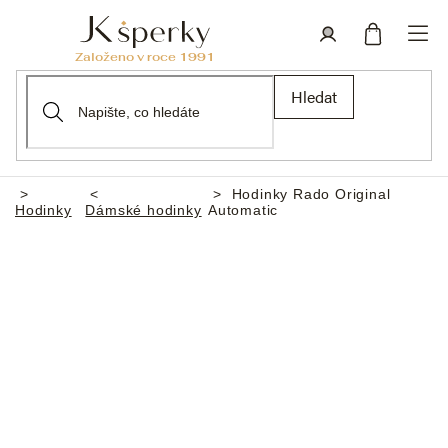
Přejít
na
obsah
Nákupní
Přihlášení
Hledat
košík
Hodinky Rado Original
Domů
Hodinky
Dámské hodinky
Automatic