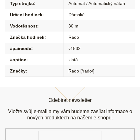
Typ strojku
:
Automat / Automatický nátah
Určení hodinek
:
Dámské
Vodotěsnost
:
30 m
Značka hodinek
:
Rado
#paircode
:
v1532
#option
:
zlatá
Značky
:
Rado [/rado/]
Z
á
Odebírat newsletter
p
a
Vložte svůj e-mail a my vám budeme zasílat informace o
t
nových produktech na našem e-shopu.
í
E-
mail