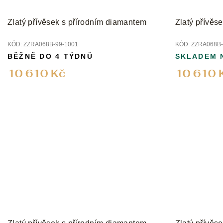
k
t
Zlatý přívěsek s přírodním diamantem
Zlatý přívěs
ů
KÓD:
ZZRA068B-99-1001
KÓD:
ZZRA068B-
BĚŽNĚ DO 4 TÝDNŮ
SKLADEM 
10 610 Kč
10 610 