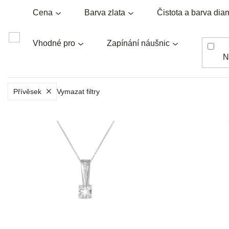
Cena
Barva zlata
Čistota a barva dia
Vhodné pro
Zapínání náušnic
N
Přívěsek
Vymazat filtry
V
ý
p
i
s
p
r
o
d
u