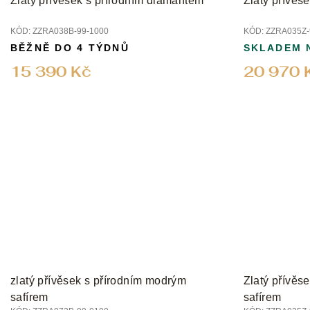
Zlatý přívěsek s přírodním diamantem
Zlatý přívěs
KÓD:
ZZRA038B-99-1000
KÓD:
ZZRA035Z-
BĚŽNĚ DO 4 TÝDNŮ
SKLADEM 
15 390 Kč
20 970 
zlatý přívěsek s přírodním modrým
Zlatý přívěs
safírem
safírem