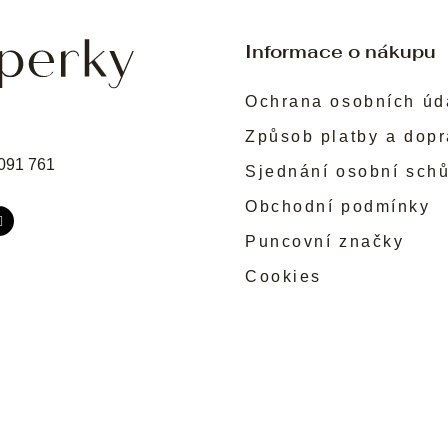
i
s
u
Informace o nákupu
Ochrana osobních úd
Způsob platby a dop
091 761
Sjednání osobní sch
Obchodní podmínky
Puncovní značky
Cookies