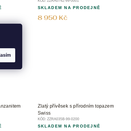
KÓD:
ZZRA074Z-99-0001
Ě
SKLADEM NA PRODEJNĚ
8 950 Kč
lasím
tanzanitem
Zlatý přívěsek s přírodním topazem
Swiss
KÓD:
ZZRA035B-99-0200
Ě
SKLADEM NA PRODEJNĚ