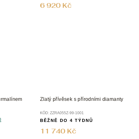
6 920 Kč
turmalínem
Zlatý přívěsek s přírodními diamanty
KÓD:
ZZRA055Z-99-1001
Ě
BĚŽNĚ DO 4 TÝDNŮ
11 740 Kč