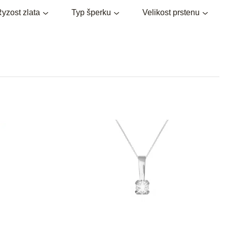
e
yzost zlata
Typ šperku
Velikost prstenu
n
í
p
r
o
d
u
k
t
ů