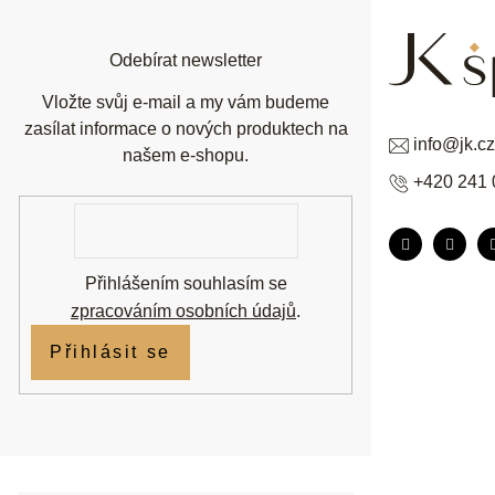
t
í
Odebírat newsletter
Vložte svůj e-mail a my vám budeme
zasílat informace o nových produktech na
info
@
jk.cz
našem e-shopu.
+420 241 
E-
mail
Přihlášením souhlasím se
zpracováním osobních údajů
.
Přihlásit se