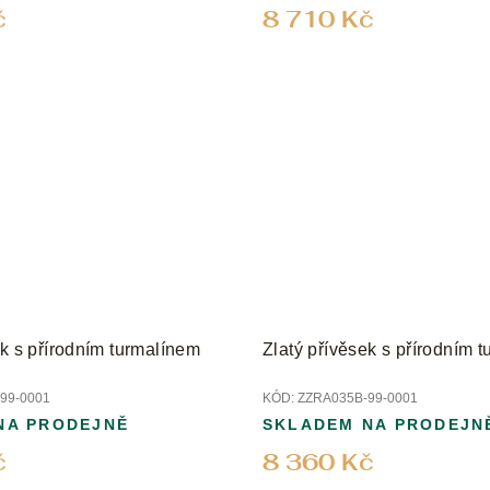
č
8 710 Kč
ek s přírodním turmalínem
Zlatý přívěsek s přírodním 
99-0001
KÓD:
ZZRA035B-99-0001
NA PRODEJNĚ
SKLADEM NA PRODEJN
č
8 360 Kč