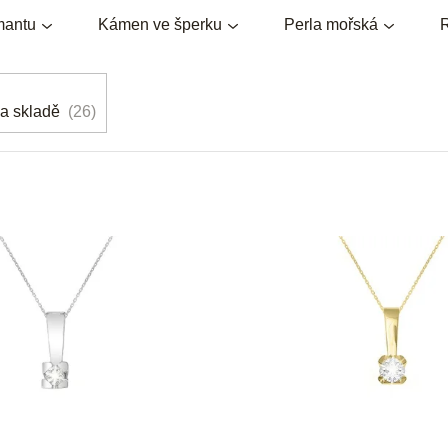
mantu
Kámen ve šperku
Perla mořská
R
a skladě
26