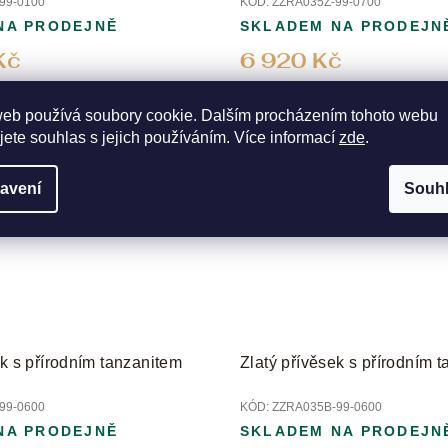
99-0100
KÓD:
ZZRA035Z-99-0700
NA PRODEJNĚ
SKLADEM NA PRODEJN
Kč
6 920 Kč
web používá soubory cookie. Dalším procházením tohoto webu
jete souhlas s jejich používáním. Více informací
zde
.
avení
Souh
ek s přírodním tanzanitem
Zlatý přívěsek s přírodním 
99-0600
KÓD:
ZZRA035B-99-0600
NA PRODEJNĚ
SKLADEM NA PRODEJN