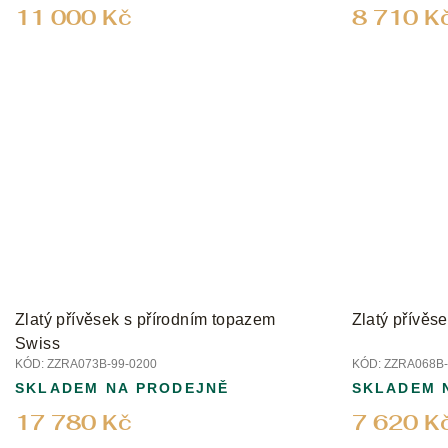
11 000 Kč
8 710 K
Zlatý přívěsek s přírodním topazem
Zlatý přívěs
Swiss
KÓD:
ZZRA073B-99-0200
KÓD:
ZZRA068B-
SKLADEM NA PRODEJNĚ
SKLADEM 
17 780 Kč
7 620 K