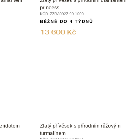
 diamantem
Zlatý přívěsek s přírodním diamantem
princess
KÓD:
ZZRA092Z-99-1000
BĚŽNĚ DO 4 TÝDNŮ
13 600 Kč
peridotem
Zlatý přívěsek s přírodním růžovým
turmalínem