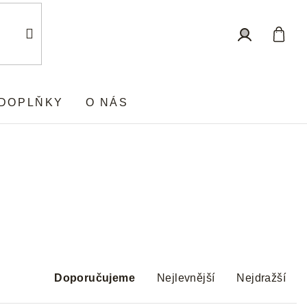
Nákup
Přihlášení
košík
DOPLŇKY
O NÁS
Ř
a
Doporučujeme
Nejlevnější
Nejdražší
z