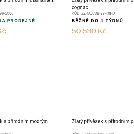
ek s přírodním diamantem
Zlatý přívěsek s přírodním
cognac
99-1000
KÓD:
ZZRA073B-99-40H0
NA PRODEJNĚ
BĚŽNĚ DO 4 TÝDNŮ
Kč
50 530 Kč
ek s přírodním modrým
Zlatý přívěsek s přírodním 