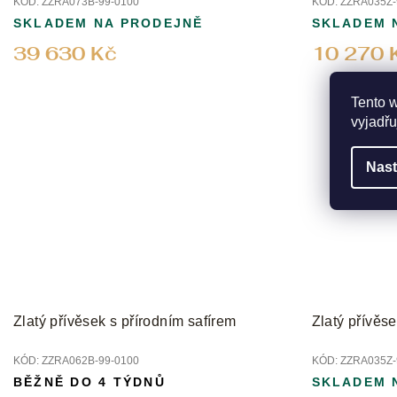
KÓD:
ZZRA073B-99-0100
KÓD:
ZZRA035Z-
SKLADEM NA PRODEJNĚ
SKLADEM 
39 630 Kč
10 270 
Tento 
vyjadřu
Nast
Zlatý přívěsek s přírodním safírem
Zlatý přívěs
KÓD:
ZZRA062B-99-0100
KÓD:
ZZRA035Z-
BĚŽNĚ DO 4 TÝDNŮ
SKLADEM 