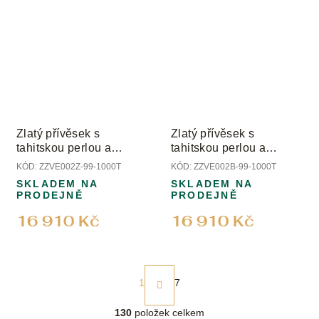
Zlatý přívěsek s
Zlatý přívěsek s
tahitskou perlou a
tahitskou perlou a
diamanty
diamanty
KÓD:
ZZVE002Z-99-1000T
KÓD:
ZZVE002B-99-1000T
SKLADEM NA
SKLADEM NA
PRODEJNĚ
PRODEJNĚ
16 910 Kč
16 910 Kč
S
t
1
7
r
á
O
130
položek celkem