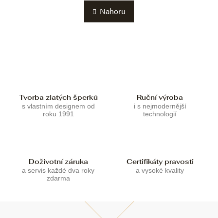
n
v
k
Nahoru
l
o
á
v
d
á
a
n
c
í
í
p
r
v
Tvorba zlatých šperků
Ruční výroba
k
s vlastním designem od
i s nejmodernější
y
roku 1991
technologií
v
ý
p
i
s
Doživotní záruka
Certifikáty pravosti
u
a servis každé dva roky
a vysoké kvality
zdarma
Z