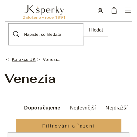
Přejít
na
obsah
Nákupní
Přihlášení
Hledat
košík
Kolekce JK
Venezia
Domů
Venezia
Ř
a
Doporučujeme
Nejlevnější
Nejdražší
z
e
Filtrování a řazení
n