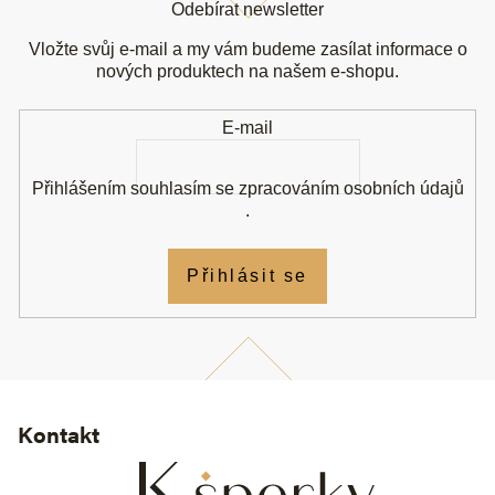
á
Odebírat newsletter
p
a
Vložte svůj e-mail a my vám budeme zasílat informace o
t
nových produktech na našem e-shopu.
í
E-mail
Přihlášením souhlasím se
zpracováním osobních údajů
.
Přihlásit se
Kontakt