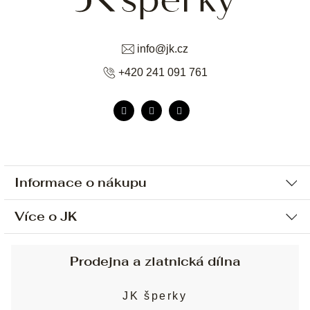
info
@
jk.cz
+420 241 091 761
Informace o nákupu
Více o JK
Ochrana osobních údajů
Způsob platby a dopravy
Náš příběh
Prodejna a zlatnická dílna
Sjednání osobní schůzky
Náš tým
Obchodní podmínky
JK šperky
Design a výroba