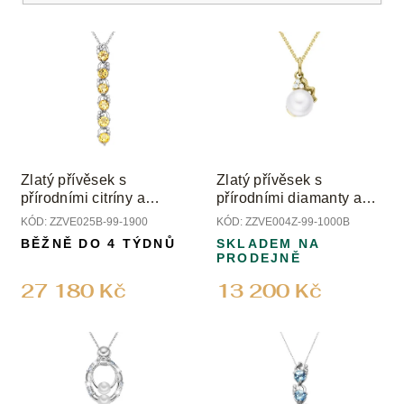
í
V
p
ý
r
p
o
i
d
s
u
p
k
r
t
o
ů
Zlatý přívěsek s
Zlatý přívěsek s
d
přírodními citríny a
přírodními diamanty a
u
diamanty
perlou
KÓD:
ZZVE025B-99-1900
KÓD:
ZZVE004Z-99-1000B
k
BĚŽNĚ DO 4 TÝDNŮ
SKLADEM NA
t
PRODEJNĚ
ů
27 180 Kč
13 200 Kč