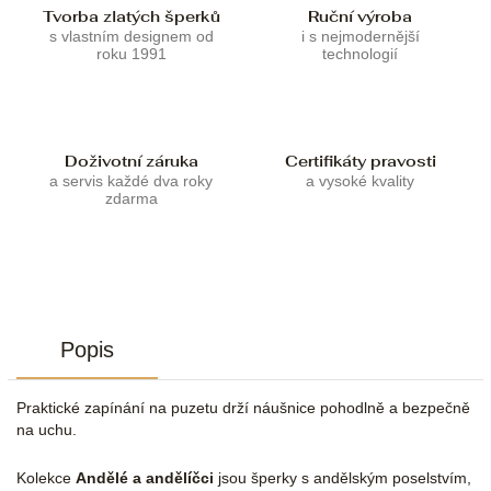
Tvorba zlatých šperků
Ruční výroba
s vlastním designem od
i s nejmodernější
roku 1991
technologií
Doživotní záruka
Certifikáty pravosti
a servis každé dva roky
a vysoké kvality
zdarma
Popis
Praktické zapínání na puzetu drží náušnice pohodlně a bezpečně
na uchu.
Kolekce
Andělé a andělíčci
jsou šperky s andělským poselstvím,