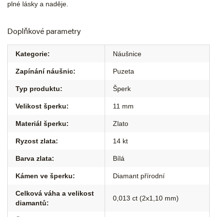
plné lásky a naděje.
Doplňkové parametry
Kategorie
:
Náušnice
Zapínání náušnic
:
Puzeta
Typ produktu
:
Šperk
Velikost šperku
:
11 mm
Materiál šperku
:
Zlato
Ryzost zlata
:
14 kt
Barva zlata
:
Bílá
Kámen ve šperku
:
Diamant přírodní
Celková váha a velikost
0,013 ct (2x1,10 mm)
diamantů
: