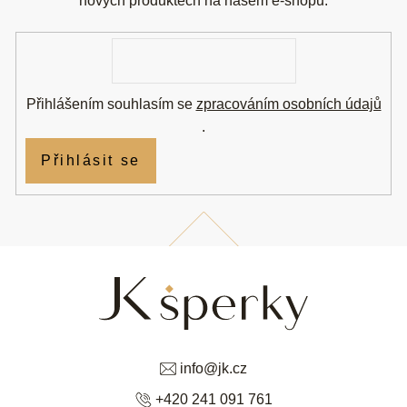
t
nových produktech na našem e-shopu.
í
E-
mail
Přihlášením souhlasím se
zpracováním osobních údajů
.
Přihlásit se
info
@
jk.cz
+420 241 091 761