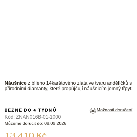
JK
Náušnice
z bílého 14karátového zlata ve tvaru andělíčků s
přírodními diamanty, které propůjčují náušnicím jemný třpyt.
BĚŽNĚ DO 4 TÝDNŮ
Možnosti doručení
Kód:
ZNAN016B-01-1000
Můžeme doručit do:
08.09.2026
Měrná
13 410 Kč