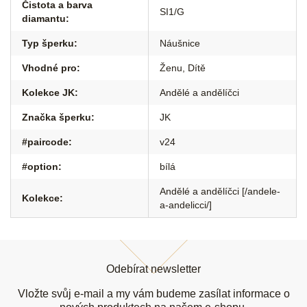
Čistota a barva
SI1/G
diamantu
:
Typ šperku
:
Náušnice
Vhodné pro
:
Ženu
,
Dítě
Kolekce JK
:
Andělé a andělíčci
Značka šperku
:
JK
#paircode
:
v24
#option
:
bílá
Andělé a andělíčci [/andele-
Kolekce
:
a-andelicci/]
Z
á
Odebírat newsletter
p
a
Vložte svůj e-mail a my vám budeme zasílat informace o