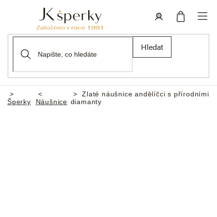
Přejít
na
obsah
Nákupní
Přihlášení
Hledat
košík
Zlaté náušnice andělíčci s přírodními
Domů
Šperky
Náušnice
diamanty