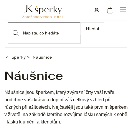
Přejít
na
obsah
Nákupní
Přihlášení
Hledat
košík
Šperky
Náušnice
Domů
Náušnice
Náušnice jsou šperkem, který zvýrazní črty vaší tváře,
podtrhne vaši krásu a doplní váš celkový vzhled při
různých příležitostech. Nejčastěji jsou také prvním šperkem
v životě, na základě kterého rozvíjíme lásku samých k sobě
i lásku k umění a klenotům.