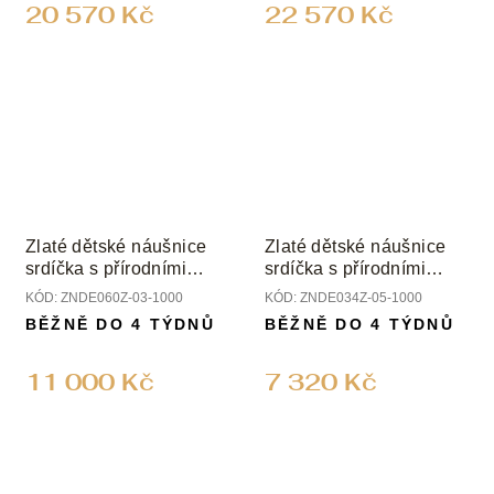
20 570 Kč
22 570 Kč
Zlaté dětské náušnice
Zlaté dětské náušnice
srdíčka s přírodními
srdíčka s přírodními
diamanty
diamanty
KÓD:
ZNDE060Z-03-1000
KÓD:
ZNDE034Z-05-1000
BĚŽNĚ DO 4 TÝDNŮ
BĚŽNĚ DO 4 TÝDNŮ
11 000 Kč
7 320 Kč