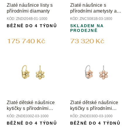
o
Zlaté náušnice listy s
Zlaté náušnice s
d
přírodními diamanty
přírodními ametysty a
u
diamanty
KÓD:
ZNDI204B-01-1000
KÓD:
ZNCS081B-03-1800
k
BĚŽNĚ DO 4 TÝDNŮ
SKLADEM NA
t
PRODEJNĚ
ů
175 740 Kč
73 320 Kč
Zlaté dětské náušnice
Zlaté dětské náušnice
kytičky s přírodními
kytičky s přírodními
diamanty
diamanty
KÓD:
ZNDE030Z-03-1000
KÓD:
ZNDE030D-03-1000
BĚŽNĚ DO 4 TÝDNŮ
BĚŽNĚ DO 4 TÝDNŮ