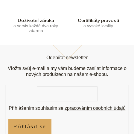
p
i
s
u
Doživotní záruka
Certifikáty pravosti
a servis každé dva roky
a vysoké kvality
zdarma
Z
á
Odebírat newsletter
p
a
Vložte svůj e-mail a my vám budeme zasílat informace o
t
nových produktech na našem e-shopu.
í
E-
mail
Přihlášením souhlasím se
zpracováním osobních údajů
.
Přihlásit se