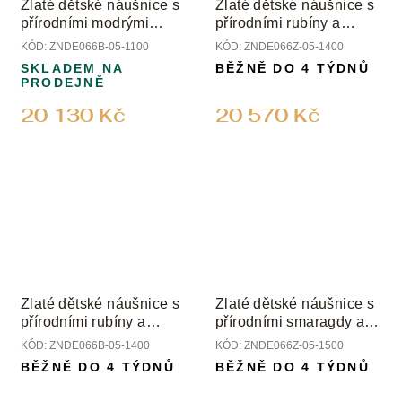
Zlaté dětské náušnice s
Zlaté dětské náušnice s
přírodními modrými
přírodními rubíny a
safíry a diamanty
diamanty
KÓD:
ZNDE066B-05-1100
KÓD:
ZNDE066Z-05-1400
SKLADEM NA
BĚŽNĚ DO 4 TÝDNŮ
PRODEJNĚ
20 130 Kč
20 570 Kč
Zlaté dětské náušnice s
Zlaté dětské náušnice s
přírodními rubíny a
přírodními smaragdy a
diamanty
diamanty
KÓD:
ZNDE066B-05-1400
KÓD:
ZNDE066Z-05-1500
BĚŽNĚ DO 4 TÝDNŮ
BĚŽNĚ DO 4 TÝDNŮ