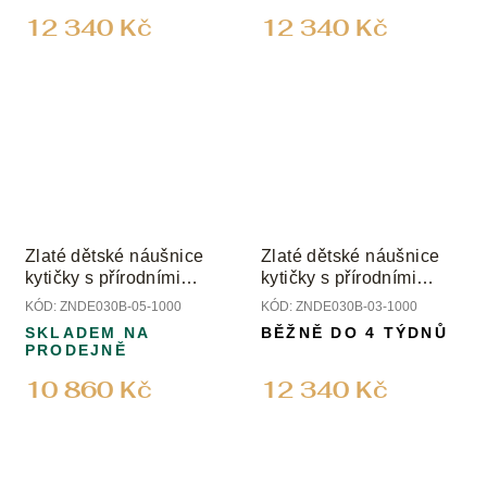
12 340 Kč
12 340 Kč
Zlaté dětské náušnice
Zlaté dětské náušnice
kytičky s přírodními
kytičky s přírodními
diamanty
diamanty
KÓD:
ZNDE030B-05-1000
KÓD:
ZNDE030B-03-1000
SKLADEM NA
BĚŽNĚ DO 4 TÝDNŮ
PRODEJNĚ
10 860 Kč
12 340 Kč