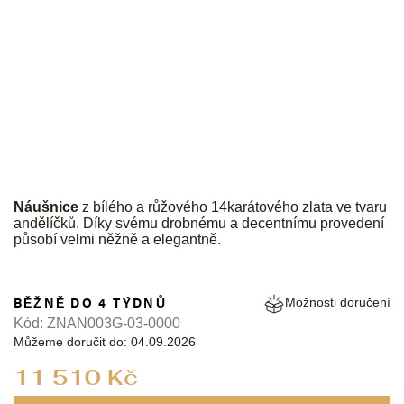
JK
Náušnice
z bílého a růžového 14karátového zlata ve tvaru
andělíčků. Díky svému drobnému a decentnímu provedení
působí velmi něžně a elegantně.
BĚŽNĚ DO 4 TÝDNŮ
Možnosti doručení
Kód:
ZNAN003G-03-0000
Můžeme doručit do:
04.09.2026
Měrná
11 510 Kč
cena: