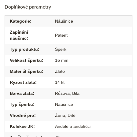
Doplňkové parametry
Kategorie
:
Náušnice
Zapínání
Patent
náušnic
:
Typ produktu
:
Šperk
Velikost šperku
:
16 mm
Materiál šperku
:
Zlato
Ryzost zlata
:
14 kt
Barva zlata
:
Růžová
,
Bílá
Typ šperku
:
Náušnice
Vhodné pro
:
Ženu
,
Dítě
Kolekce JK
:
Andělé a andělíčci