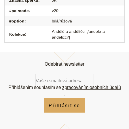
Značka šperku
:
JK
#paircode
:
v20
#option
:
bílá/růžová
Andělé a andělíčci [/andele-a-
Kolekce
:
andelicci/]
Z
á
Odebírat newsletter
p
a
t
í
Přihlášením souhlasím se
zpracováním osobních údajů
.
Přihlásit se