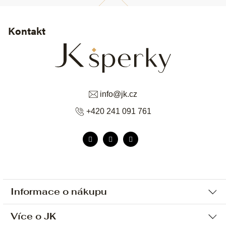
Kontakt
info
@
jk.cz
+420 241 091 761
Informace o nákupu
Více o JK
Ochrana osobních údajů