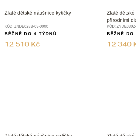
Zlaté dětské náušnice kytičky
Zlaté dětské
přírodními d
KÓD:
ZNDE028B-03-0000
KÓD:
ZNDE030Z-
BĚŽNĚ DO 4 TÝDNŮ
BĚŽNĚ DO
12 510 Kč
12 340 
Zlaté dětské náušnice srdíčka
Zlaté dětské