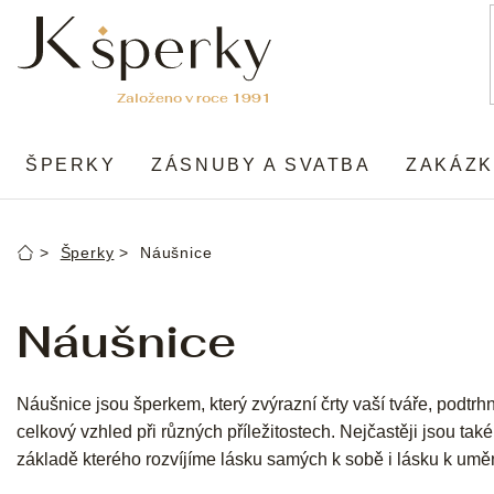
Přejít
na
obsah
ŠPERKY
ZÁSNUBY A SVATBA
ZAKÁZK
Šperky
Náušnice
Domů
Náušnice
Náušnice jsou šperkem, který zvýrazní črty vaší tváře, podtrh
celkový vzhled při různých příležitostech. Nejčastěji jsou tak
základě kterého rozvíjíme lásku samých k sobě i lásku k umě