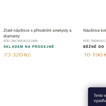
Zlaté náušnice s přírodními ametysty a
Náušnice kol
diamanty
KÓD:
ZNCS081B-03-1800
KÓD:
ZNDK031C-
SKLADEM NA PRODEJNĚ
BĚŽNĚ DO
73 320 Kč
16 190 
Tento 
vyjadřu