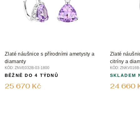
s
p
r
o
d
u
k
t
Zlaté náušnice s přírodními ametysty a
Zlaté náušnic
ů
diamanty
citríny a dia
KÓD:
ZNVE032B-03-1800
KÓD:
ZNKV016B-
BĚŽNĚ DO 4 TÝDNŮ
SKLADEM 
25 670 Kč
24 660 