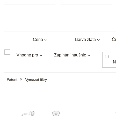
Cena
Barva zlata
Či
Vhodné pro
Zapínání náušnic
N
Patent
Vymazat filtry
V
ý
p
i