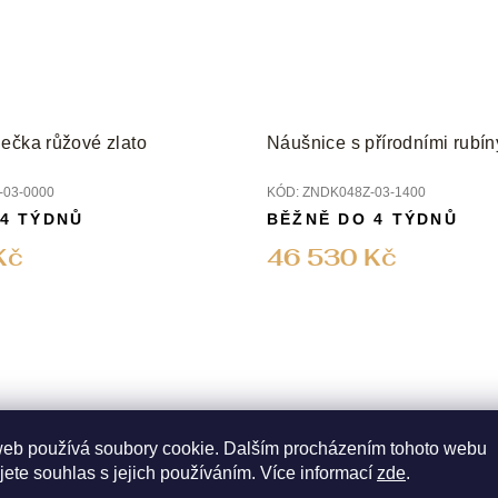
ečka růžové zlato
Náušnice s přírodními rubí
03-0000
KÓD:
ZNDK048Z-03-1400
 4 TÝDNŮ
BĚŽNĚ DO 4 TÝDNŮ
Kč
46 530 Kč
web používá soubory cookie. Dalším procházením tohoto webu
jete souhlas s jejich používáním. Více informací
zde
.