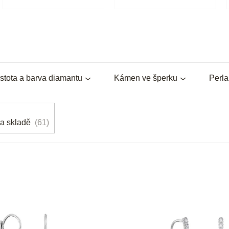
stota a barva diamantu
Kámen ve šperku
Perl
a skladě
61