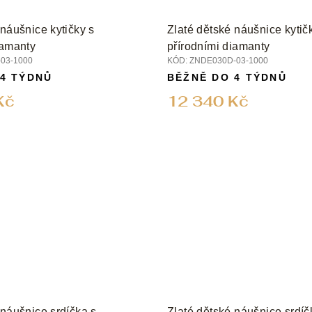
 náušnice kytičky s
Zlaté dětské náušnice kytič
iamanty
přírodními diamanty
03-1000
KÓD:
ZNDE030D-03-1000
 4 TÝDNŮ
BĚŽNĚ DO 4 TÝDNŮ
Kč
12 340 Kč
 náušnice srdíčka s
Zlaté dětské náušnice srdíč