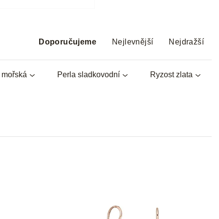
Ř
a
Doporučujeme
Nejlevnější
Nejdražší
z
e
a mořská
Perla sladkovodní
Ryzost zlata
n
í
p
r
o
d
u
k
t
ů