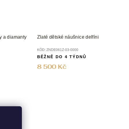
ny a diamanty
Zlaté dětské náušnice delfíni
KÓD:
ZNDE061Z-03-0000
BĚŽNĚ DO 4 TÝDNŮ
8 500 Kč