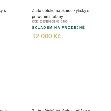
ky s
Zlaté dětské náušnice kytičky s
přírodními rubíny
KÓD:
ZNDE030B-03-0400
SKLADEM NA PRODEJNĚ
12 060 Kč
ka s
Zlaté dětské náušnice srdíčka s