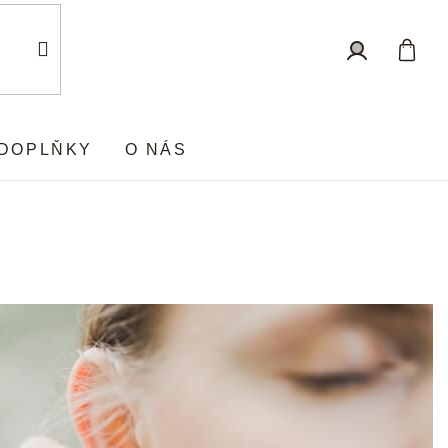
Nákup
Přihlášení
košík
DOPLŇKY
O NÁS