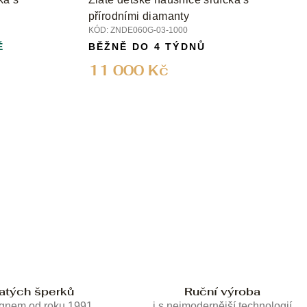
přírodními diamanty
KÓD:
ZNDE060G-03-1000
Ě
BĚŽNĚ DO 4 TÝDNŮ
11 000 Kč
latých šperků
Ruční výroba
ignem od roku 1991
i s nejmodernější technologií