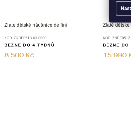
Nast
Zlaté dětské náušnice delfíni
Zlaté dětské
KÓD:
ZNDE061B-03-0000
KÓD:
ZNDE051Z-
BĚŽNĚ DO 4 TÝDNŮ
BĚŽNĚ DO
8 500 Kč
15 990 