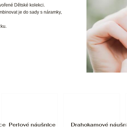
tvořené Dětské kolekci.
mbinovat je do sady s náramky,
zku.
ce
Perlové náušnice
Drahokamové náušn