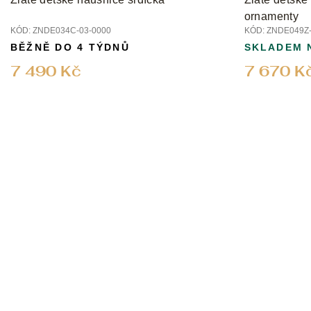
ornamenty
KÓD:
ZNDE034C-03-0000
KÓD:
ZNDE049Z-
BĚŽNĚ DO 4 TÝDNŮ
SKLADEM 
7 490 Kč
7 670 K