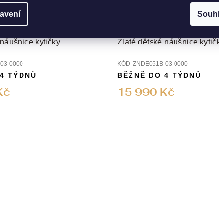
avení
Souh
 náušnice kytičky
Zlaté dětské náušnice kytič
03-0000
KÓD:
ZNDE051B-03-0000
 4 TÝDNŮ
BĚŽNĚ DO 4 TÝDNŮ
Kč
15 990 Kč