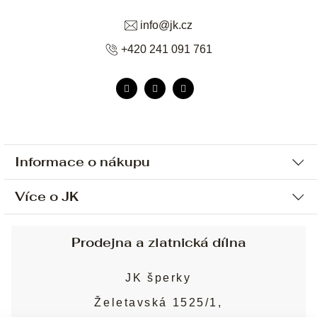
info
@
jk.cz
+420 241 091 761
Informace o nákupu
Více o JK
Ochrana osobních údajů
Způsob platby a dopravy
Náš příběh
Prodejna a zlatnická dílna
Sjednání osobní schůzky
Náš tým
Obchodní podmínky
JK šperky
Design a výroba
Puncovní značky
Želetavská 1525/1,
Služby