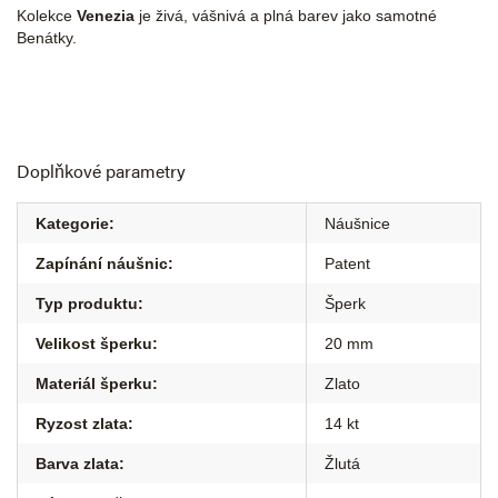
Kolekce
Venezia
je živá, vášnivá a plná barev jako samotné
Benátky.
Doplňkové parametry
Kategorie
:
Náušnice
Zapínání náušnic
:
Patent
Typ produktu
:
Šperk
Velikost šperku
:
20 mm
Materiál šperku
:
Zlato
Ryzost zlata
:
14 kt
Barva zlata
:
Žlutá