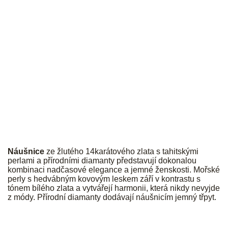
JK
Náušnice
ze žlutého 14karátového zlata s tahitskými
perlami a přírodními diamanty představují dokonalou
kombinaci nadčasové elegance a jemné ženskosti. Mořské
perly s hedvábným kovovým leskem září v kontrastu s
tónem bílého zlata a vytvářejí harmonii, která nikdy nevyjde
z módy. Přírodní diamanty dodávají náušnicím jemný třpyt.