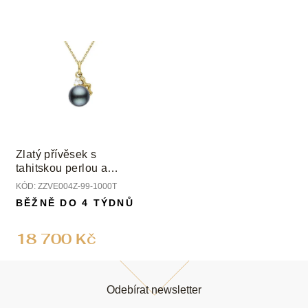
Zlatý přívěsek s
tahitskou perlou a
diamanty
KÓD:
ZZVE004Z-99-1000T
BĚŽNĚ DO 4 TÝDNŮ
18 700 Kč
Z
á
Odebírat newsletter
p