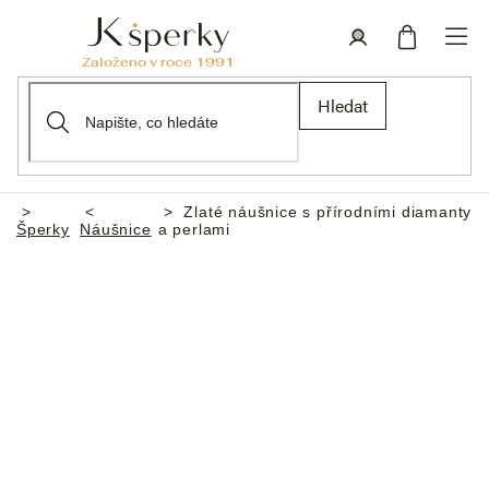
Přejít
na
obsah
Nákupní
Přihlášení
Hledat
košík
Zlaté náušnice s přírodními diamanty
Domů
Šperky
Náušnice
a perlami