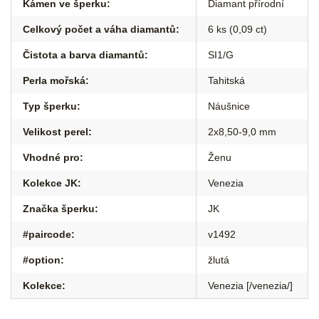
Kámen ve šperku
:
Diamant přírodní
Celkový počet a váha diamantů
:
6 ks (0,09 ct)
Čistota a barva diamantů
:
SI1/G
Perla mořská
:
Tahitská
Typ šperku
:
Náušnice
Velikost perel
:
2x8,50-9,0 mm
Vhodné pro
:
Ženu
Kolekce JK
:
Venezia
Značka šperku
:
JK
#paircode
:
v1492
#option
:
žlutá
Kolekce
:
Venezia [/venezia/]