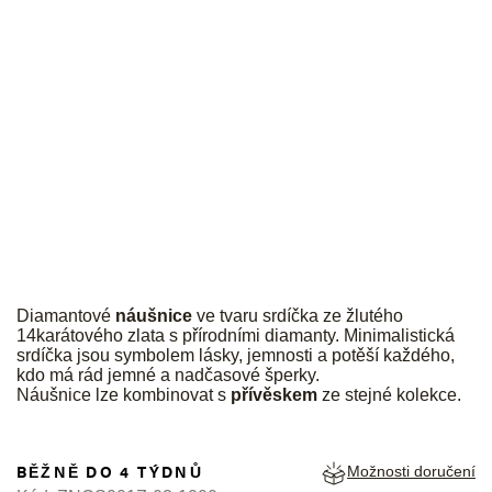
JK
Diamantové
náušnice
ve tvaru srdíčka ze žlutého
14karátového zlata s přírodními diamanty. Minimalistická
srdíčka jsou symbolem lásky, jemnosti a potěší každého,
kdo má rád jemné a nadčasové šperky.
Náušnice lze kombinovat s
přívěskem
ze stejné kolekce.
BĚŽNĚ DO 4 TÝDNŮ
Možnosti doručení