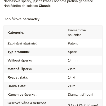
Nadčasové šperky, jejichž krása i hodnota přetrvá generace.
Nahlédněte do kolekce
Classic
.
Doplňkové parametry
Diamantové
Kategorie
:
náušnice
Zapínání náušnic
:
Patent
Typ produktu
:
Šperk
Velikost šperku
:
14 mm
Materiál šperku
:
Zlato
Ryzost zlata
:
14 kt
Barva zlata
:
Žlutá
Kámen ve šperku
:
Diamant přírodní
Celková váha a velikost
0,12 ct (2x2,50 mm)