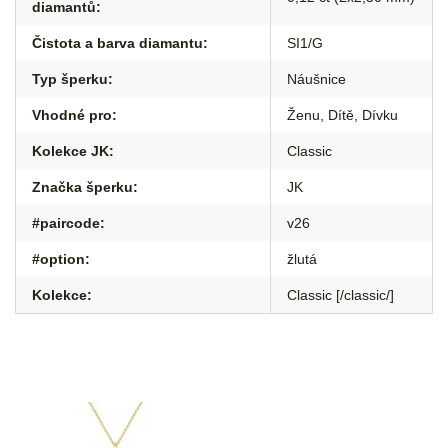
diamantů
:
Čistota a barva diamantu
:
SI1/G
Typ šperku
:
Náušnice
Vhodné pro
:
Ženu
,
Dítě
,
Dívku
Kolekce JK
:
Classic
Značka šperku
:
JK
#paircode
:
v26
#option
:
žlutá
Kolekce
:
Classic [/classic/]