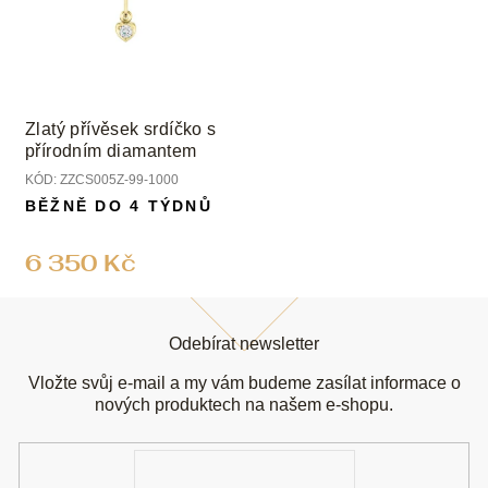
Zlatý přívěsek srdíčko s
přírodním diamantem
KÓD:
ZZCS005Z-99-1000
BĚŽNĚ DO 4 TÝDNŮ
6 350 Kč
Z
á
Odebírat newsletter
p
a
Vložte svůj e-mail a my vám budeme zasílat informace o
t
nových produktech na našem e-shopu.
í
E-
mail