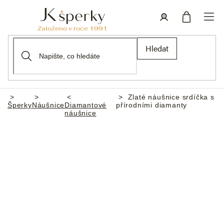
Přejít
na
obsah
Nákupní
Přihlášení
Hledat
košík
Zlaté náušnice srdíčka s
Domů
Šperky
Náušnice
Diamantové
přírodními diamanty
náušnice