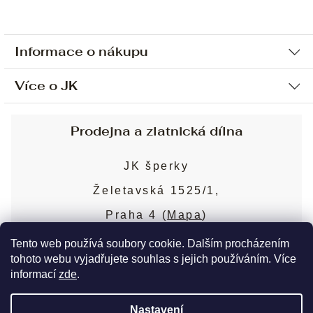
Informace o nákupu
Více o JK
Ochrana osobních údajů
Způsob platby a dopravy
Náš příběh
Prodejna a zlatnická dílna
Sjednání osobní schůzky
Náš tým
Obchodní podmínky
JK šperky
Design a výroba
Puncovní značky
Želetavská 1525/1,
Služby
Cookies
Praha 4 (
Mapa
)
Blog
Více o prodejně
Nejčastější dotazy
Tento web používá soubory cookie. Dalším procházením
tohoto webu vyjadřujete souhlas s jejich používáním. Více
informací
zde
.
Copyright 2026
JK šperky
. Všechna práva
Nastavení